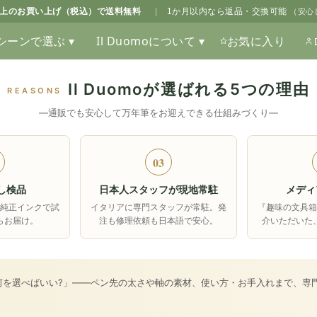
0以上のお買い上げ（税込）で送料無料
|
1か月以内なら返品・交換可能
（安心
シーンで選ぶ ▾
Il Duomoについて ▾
お気に入り
Il Duomoが選ばれる5つの理由
REASONS
―通販でも安心して万年筆をお迎えできる仕組みづくり―
03
し検品
日本人スタッフが現地常駐
メディ
純正インクで試
イタリアに専門スタッフが常駐。発
『趣味の文具
らお届け。
注も修理依頼も日本語で安心。
介いただいた
何を選べばいい?」――ペン先の太さや軸の素材、使い方・お手入れまで、専