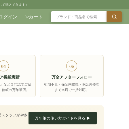
して購入できます）
ログイン
カート
04
05
ア掲載実績
万全アフターフォロー
箱』など専門誌でご紹
初期不良・保証内修理・保証外修理
、信頼の万年筆店。
まで当店で一括対応。
門スタッフがやさ
万年筆の使い方ガイドを見る ▶