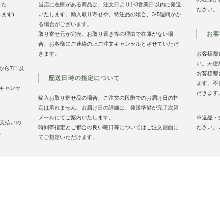
した
当店に在庫がある商品は、注文日より1-3営業日以内に発送
ださい。
きます)
いたします。輸入取り寄せや、特注品の場合、3-5週間かか
る場合がございます。
お客
取り寄せ元が完売、お取り置き等の理由で在庫がない場
合、お客様にご連絡の上ご注文キャンセルとさせていただ
きます。
お客様都
い。未使
から7日以
お客様都
配送日時の指定について
ます。不
キャンセ
だきます
輸入お取り寄せ品の場合、ご注文の段階でのお届け日の指
定は承れません。お届け日の詳細は、発送準備が完了次第
メールにてご案内いたします。
※返品・
お支払いの
時間帯指定とご都合の良い曜日等についてはご注文画面に
ださい。
。
てご指定いただけます。
お買い物案内
特定商取引法に基づく表記
プライバシーポリシ