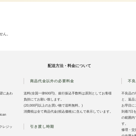
せん。
配送方法・料金について
商品代金以外の必要料金
不良
望にあわ
送料(全国一律600円)、銀行振込手数料は原則としてお客様
不良品の
負担にてお願い致します。
と、返品
(20,000円以上のお買い物で送料無料。)
お早目に
消費税は全て商品代金(税込価格)に含んで表示しています。
到着7日
can
の範囲内
す。
引き渡し時期
のクレジッ
修理・交
の在庫が