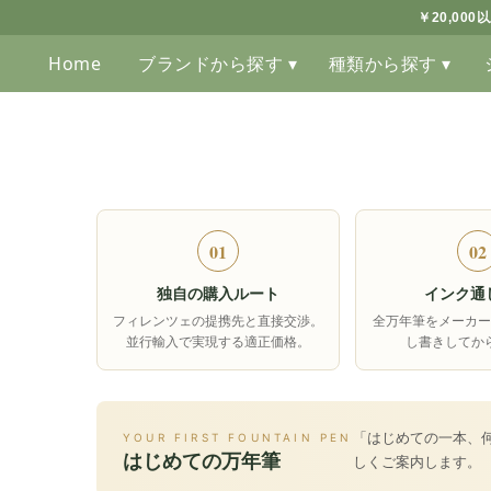
￥20,00
Home
ブランドから探す ▾
種類から探す ▾
01
02
独自の購入ルート
インク通
フィレンツェの提携先と直接交渉。
全万年筆をメーカー
並行輸入で実現する適正価格。
し書きしてか
「はじめての一本、
YOUR FIRST FOUNTAIN PEN
はじめての万年筆
しくご案内します。