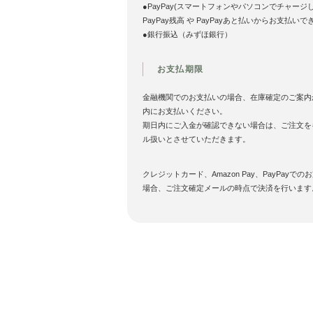
●PayPay(スマートフォンやパソコンでチャージ
PayPay残高 や PayPayあと払いからお支払いで
●銀行振込（みずほ銀行）
お支払期限
金融機関でのお支払いの場合、在庫確定のご案内
内にお支払いください。
期日内にご入金が確認できない場合は、ご注文を
ル扱いとさせていただきます。
クレジットカード、Amazon Pay、PayPayでの
場合、ご注文確定メールの時点で決済を行います