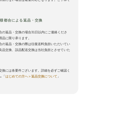
様都合による返品・交換
合の返品・交換の場合31日以内にご連絡くださ
用品に限り承ります。
合の返品・交換の際は往復送料負担いただいてい
良品交換、誤品配送交換は当社負担とさせていた
。
交換には各要件ございます。詳細を必ずご確認く
→「
はじめての方へ＞返品交換について
」
ー