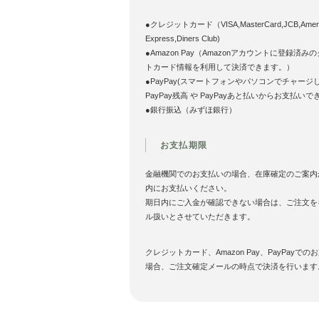
●クレジットカード（VISA,MasterCard,JCB,Ameri
Express,Diners Club)
●Amazon Pay（Amazonアカウントに登録済み
トカード情報を利用して決済できます。）
●PayPay(スマートフォンやパソコンでチャージ
PayPay残高 や PayPayあと払いからお支払いで
●銀行振込（みずほ銀行）
お支払期限
金融機関でのお支払いの場合、在庫確定のご案内
内にお支払いください。
期日内にご入金が確認できない場合は、ご注文を
ル扱いとさせていただきます。
クレジットカード、Amazon Pay、PayPayでの
場合、ご注文確定メールの時点で決済を行います