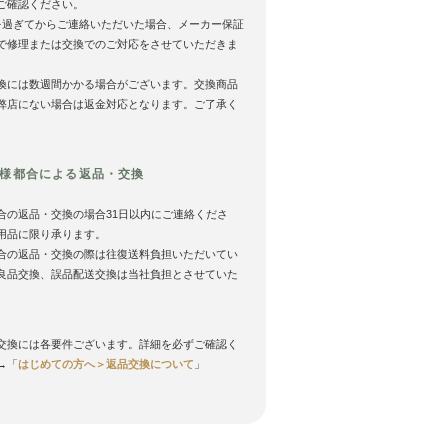
ご確認ください。
を過ぎてからご連絡いただいた場合、メーカー保証
で修理または交換でのご対応をさせていただきま
換には数週間かかる場合がございます。交換商品
弊店にない場合は返金対応となります。ご了承く
様都合による返品・交換
合の返品・交換の場合31日以内にご連絡くださ
用品に限り承ります。
合の返品・交換の際は往復送料負担いただいてい
良品交換、誤品配送交換は当社負担とさせていた
。
交換には各要件ございます。詳細を必ずご確認く
→「
はじめての方へ＞返品交換について
」