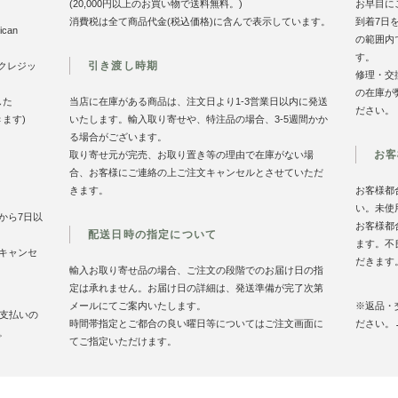
(20,000円以上のお買い物で送料無料。)
お早目に
消費税は全て商品代金(税込価格)に含んで表示しています。
到着7日
can
の範囲内
す。
引き渡し時期
のクレジッ
修理・交
の在庫が
した
当店に在庫がある商品は、注文日より1-3営業日以内に発送
ださい。
きます)
いたします。輸入取り寄せや、特注品の場合、3-5週間かか
る場合がございます。
お客
取り寄せ元が完売、お取り置き等の理由で在庫がない場
合、お客様にご連絡の上ご注文キャンセルとさせていただ
きます。
お客様都
い。未使
から7日以
お客様都
配送日時の指定について
ます。不
キャンセ
だきます
輸入お取り寄せ品の場合、ご注文の段階でのお届け日の指
定は承れません。お届け日の詳細は、発送準備が完了次第
メールにてご案内いたします。
※返品・
お支払いの
時間帯指定とご都合の良い曜日等についてはご注文画面に
ださい。
。
てご指定いただけます。