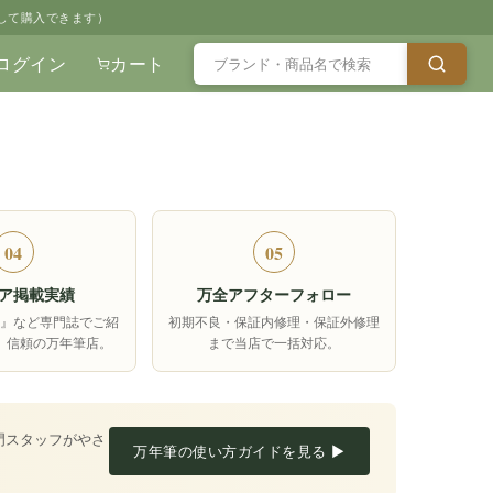
して購入できます）
ログイン
カート
04
05
ア掲載実績
万全アフターフォロー
箱』など専門誌でご紹
初期不良・保証内修理・保証外修理
、信頼の万年筆店。
まで当店で一括対応。
門スタッフがやさ
万年筆の使い方ガイドを見る ▶