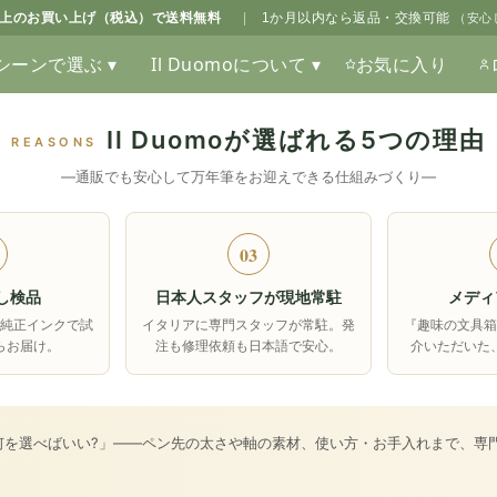
0以上のお買い上げ（税込）で送料無料
|
1か月以内なら返品・交換可能
（安心
シーンで選ぶ ▾
Il Duomoについて ▾
お気に入り
Il Duomoが選ばれる5つの理由
REASONS
―通販でも安心して万年筆をお迎えできる仕組みづくり―
03
し検品
日本人スタッフが現地常駐
メディ
純正インクで試
イタリアに専門スタッフが常駐。発
『趣味の文具
らお届け。
注も修理依頼も日本語で安心。
介いただいた
何を選べばいい?」――ペン先の太さや軸の素材、使い方・お手入れまで、専