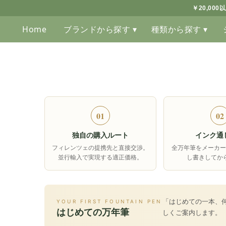
￥20,00
Home
ブランドから探す ▾
種類から探す ▾
01
02
独自の購入ルート
インク通
フィレンツェの提携先と直接交渉。
全万年筆をメーカー
並行輸入で実現する適正価格。
し書きしてか
「はじめての一本、
YOUR FIRST FOUNTAIN PEN
はじめての万年筆
しくご案内します。