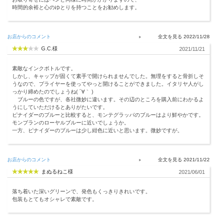
時間的余裕と心のゆとりを持つことをお勧めします。
お店からのコメント
2022/11/28
G.C.様
2021/11/21
素敵なインクボトルです。
しかし、キャップが固くて素手で開けられませんでした。無理をすると骨折しそ
うなので、プライヤーを使ってやっと開けることができました。イタリヤ人がし
っかり締めたのでしょうね( ´∀｀ )
ブルーの色ですが、各社微妙に違います。その辺のところを購入前にわかるよ
うにしていただけるとありがたいです。
ピナイダーのブルーと比較すると、モンテグラッパのブルーはより鮮やかです。
モンブランのローヤルブルーに近いでしょうか。
一方、ピナイダーのブルーは少し紺色に近いと思います。微妙ですが。
お店からのコメント
2021/11/22
まぬるねこ様
2021/06/01
落ち着いた深いグリーンで、発色もくっきりきれいです。
包装もとてもオシャレで素敵です。