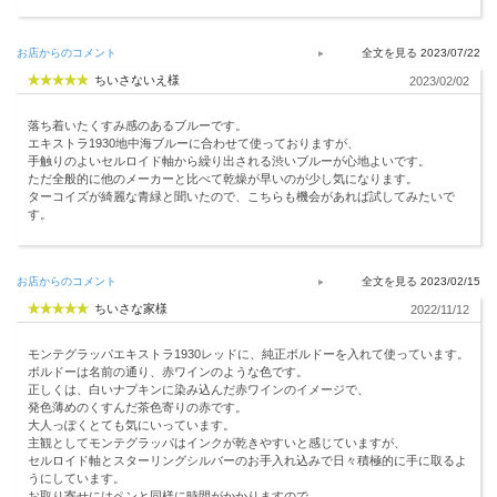
お店からのコメント
2023/07/22
ちいさないえ様
2023/02/02
落ち着いたくすみ感のあるブルーです。
エキストラ1930地中海ブルーに合わせて使っておりますが、
手触りのよいセルロイド軸から繰り出される渋いブルーが心地よいです。
ただ全般的に他のメーカーと比べて乾燥が早いのが少し気になります。
ターコイズが綺麗な青緑と聞いたので、こちらも機会があれば試してみたいで
す。
お店からのコメント
2023/02/15
ちいさな家様
2022/11/12
モンテグラッパエキストラ1930レッドに、純正ボルドーを入れて使っています。
ボルドーは名前の通り、赤ワインのような色です。
正しくは、白いナプキンに染み込んだ赤ワインのイメージで、
発色薄めのくすんだ茶色寄りの赤です。
大人っぽくとても気にいっています。
主観としてモンテグラッパはインクが乾きやすいと感じていますが、
セルロイド軸とスターリングシルバーのお手入れ込みで日々積極的に手に取るよ
うにしています。
お取り寄せにはペンと同様に時間がかかりますので、