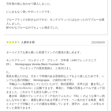
万年筆の色に合わせて購入しました。
にじみもなく使いやすいインクです。
ブルーブラックが好きなのですが、モンテグラッパにはなかったのでブルーを購
入しました。
鮮やかなブルーなのでちょっと残念でした。
人参好き様
2023/06/09
ターコイズでも落ち着いた彩度でインクの濃淡が楽しめます。
モンテグラッパ ヴェネツィア ブラック 万年筆（14K/フレックスニブ
EF） Montegrappa Venetia Black Fountain Pen
ヴェネツィアの黒衣貴婦人 と名付けまし
た。
黒色を選んだのは、大きくて特徴のある芸術的なニブをより楽しむためです。シ
ンプルな黒の同軸に Montegrappa の刻印が粋です。
字幅はペン先調整をしていただいたので、朝日新聞社 天声人語 書き写しノ
ート（5ｍ/ｍ×5ｍ/ｍ）に記帳できます。事前に、字幅の写真をメールで送って頂
きました。これがとても役立ち嬉しいです。
書き味 国産のフレックスニブ（Ｐ社のフォルカン「FA｝）のような筆ペン的
なしなやかと違い、適度な硬さのある可変ニブです。ペン先の立てる角度、筆圧
とスピードで字幅とインクの濃淡を堪能しています。漢字の 止め、ハネ等もキ
チンと表現できます。