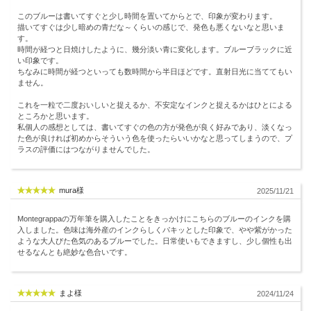
このブルーは書いてすぐと少し時間を置いてからとで、印象が変わります。
描いてすぐは少し暗めの青だな～くらいの感じで、発色も悪くないなと思いま
す。
時間が経つと日焼けしたように、幾分淡い青に変化します。ブルーブラックに近
い印象です。
ちなみに時間が経つといっても数時間から半日ほどです。直射日光に当ててもい
ません。
これを一粒で二度おいしいと捉えるか、不安定なインクと捉えるかはひとによる
ところかと思います。
私個人の感想としては、書いてすぐの色の方が発色が良く好みであり、淡くなっ
た色が良ければ初めからそういう色を使ったらいいかなと思ってしまうので、プ
ラスの評価にはつながりませんでした。
mura様
2025/11/21
Montegrappaの万年筆を購入したことをきっかけにこちらのブルーのインクを購
入しました。色味は海外産のインクらしくパキッとした印象で、やや紫がかった
ような大人びた色気のあるブルーでした。日常使いもできますし、少し個性も出
せるなんとも絶妙な色合いです。
まよ様
2024/11/24