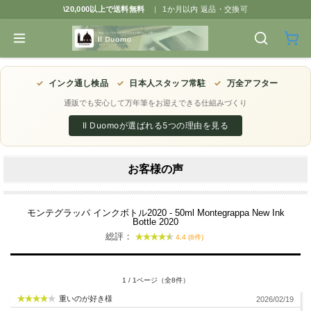
\20,000以上で送料無料
|
1か月以内 返品・交換可
✓
インク通し検品
✓
日本人スタッフ常駐
✓
万全アフター
通販でも安心して万年筆をお迎えできる仕組みづくり
Il Duomoが選ばれる5つの理由を見る
お客様の声
モンテグラッパ インクボトル2020 - 50ml Montegrappa New Ink
Bottle 2020
総評：
4.4 (8件)
1 / 1ページ（全8件）
重いのが好き様
2026/02/19