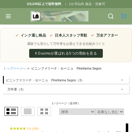
\20,000以上で送料無料
|
1か月以内 返品・交換可
✓
インク通し検品
✓
日本人スタッフ常駐
✓
万全アフター
通販でも安心して万年筆をお迎えできる仕組みづくり
Il Duomoが選ばれる5つの理由を見る
トップページへ
>
ピニンファリーナ・セーニョ Pininfarina Segno
ピニンファリーナ・セーニョ Pininfarina Segno（3）
万年筆（3）
1 / 1ページ
（全3件）
5.0 (1件)