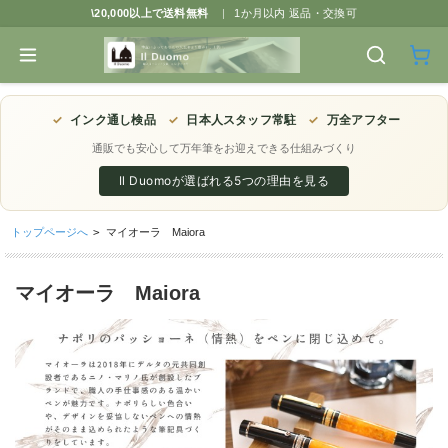
\20,000以上で送料無料
|
1か月以内 返品・交換可
✓
インク通し検品
✓
日本人スタッフ常駐
✓
万全アフター
通販でも安心して万年筆をお迎えできる仕組みづくり
Il Duomoが選ばれる5つの理由を見る
トップページへ
>
マイオーラ Maiora
マイオーラ Maiora