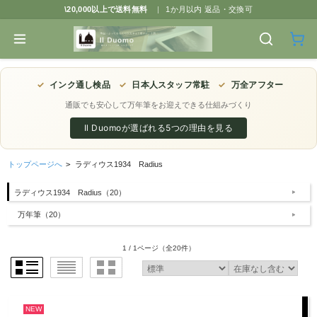
\20,000以上で送料無料
|
1か月以内 返品・交換可
✓
インク通し検品
✓
日本人スタッフ常駐
✓
万全アフター
通販でも安心して万年筆をお迎えできる仕組みづくり
Il Duomoが選ばれる5つの理由を見る
トップページへ
>
ラディウス1934 Radius
ラディウス1934 Radius（20）
万年筆（20）
1 / 1ページ
（全20件）
NEW