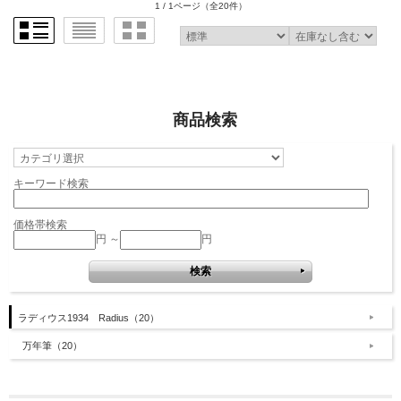
1 / 1ページ
（全20件）
商品検索
キーワード検索
価格帯検索
円 ～
円
ラディウス1934 Radius（20）
万年筆（20）