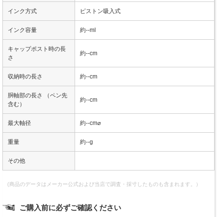
インク方式
ピストン吸入式
インク容量
約--ml
キャップポスト時の長
約--cm
さ
収納時の長さ
約--cm
胴軸部の長さ （ペン先
約--cm
含む）
最大軸径
約--cm⌀
重量
約--g
その他
(商品のデータはメーカー公式および当店で調査・採寸したものも含まれます。）
ご購入前に必ずご確認ください