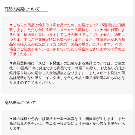
商品の納期について
▼こちらの商品は輸入取り寄せ品のため、お届けまで3～5週間ほど頂戴
致します。ただし受注生産品、メーカー生産待ち、コロナ禍の影響によ
る生産・輸送遅れ等につきましてはその限りではございません。納期に
つきましてはご注文確定時にお知らせします。また、在庫表示がある商
品でも輸入元の状況により既に完売、欠品の場合がございます。 その
場合はご注文をキャンセルさせていただく場合がございますので予めご
了承ください。
▼商品選択欄に「
スピード発送
」の記載がある商品については、ご注文
後1～3営業日中に発送できる商品です（休業日を除く。お支払い方法が
銀行振り込みの場合ご入金確認後となります）。またスピード発送の商
品は記載がない限り、インク通しを含む検品・商品撮影済みのものとな
りますのでご了承ください。
商品表示について
▼軸の模様や色合いは製法上一本一本異なり、個体差が生じます。また
商品写真の色合いは、モニター設定等により実物と多少異なる場合があ
ります。