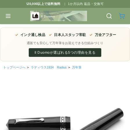
\20,000以上で送料無料
|
1か月以内 返品・交換可
✓
インク通し検品
✓
日本人スタッフ常駐
✓
万全アフター
通販でも安心して万年筆をお迎えできる仕組みづくり
Il Duomoが選ばれる5つの理由を見る
トップページへ
>
ラディウス1934 Radius
>
万年筆