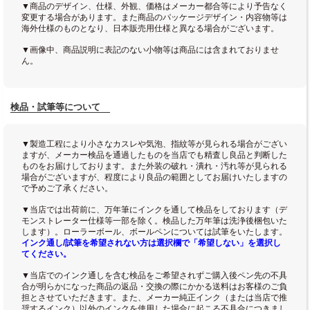
▼商品のデザイン、仕様、外観、価格はメーカー都合等により予告なく
変更する場合があります。また商品のパッケージデザイン・内容物等は
海外仕様のものとなり、日本販売用仕様と異なる場合がございます。
▼画像中、商品説明に表記のない小物等は商品には含まれておりませ
ん。
検品・試筆等について
▼製造工程により小さなカスレや気泡、指紋等が見られる場合がござい
ますが、メーカー検品を通過したものを当店でも精査し良品と判断した
ものをお届けしております。また外装の破れ・潰れ・汚れ等が見られる
場合がございますが、程度により良品の範囲としてお届けいたしますの
で予めご了承ください。
▼当店では出荷前に、万年筆にインクを通して検品をしております（デ
モンストレーター仕様等一部を除く。検品した万年筆は洗浄後梱包いた
します）。ローラーボール、ボールペンについては試筆をいたします。
インク通し/試筆を希望されない方は選択欄で「希望しない」を選択し
てください。
▼当店でのインク通しを含む検品をご希望されずご購入後ペン先の不具
合が明らかになった商品の返品・交換の際にかかる送料はお客様のご負
担とさせていただきます。また、メーカー純正インク（または当店で推
奨するインク）以外のインクを使用した場合に起こる不具合につきまし