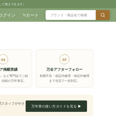
して購入できます）
ログイン
カート
04
05
ア掲載実績
万全アフターフォロー
箱』など専門誌でご紹
初期不良・保証内修理・保証外修理
、信頼の万年筆店。
まで当店で一括対応。
門スタッフがやさ
万年筆の使い方ガイドを見る ▶