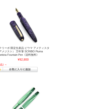
クリーボ 限定生産品 ピウマ アメティスタ
アメジスト） 万年筆 SCRIBO Piuma
etista Fountain Pen《送料無料》
¥92,800
込)
～