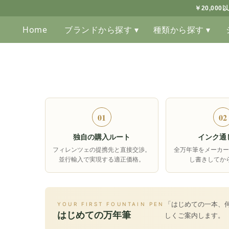
￥20,00
Home
ブランドから探す ▾
種類から探す ▾
01
02
独自の購入ルート
インク通
フィレンツェの提携先と直接交渉。
全万年筆をメーカー
並行輸入で実現する適正価格。
し書きしてか
「はじめての一本、
YOUR FIRST FOUNTAIN PEN
はじめての万年筆
しくご案内します。