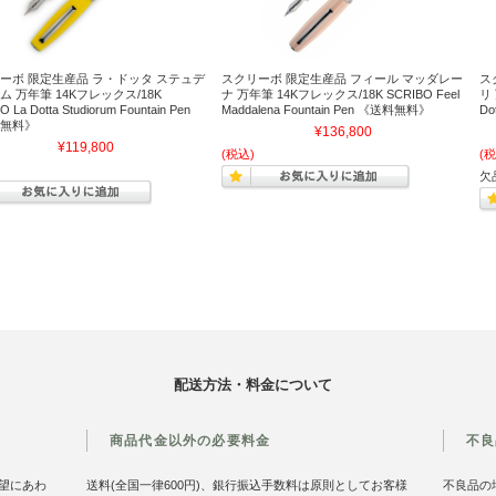
ーボ 限定生産品 ラ・ドッタ ステュデ
スクリーボ 限定生産品 フィール マッダレー
ス
ム 万年筆 14Kフレックス/18K
ナ 万年筆 14Kフレックス/18K SCRIBO Feel
リ 
 La Dotta Studiorum Fountain Pen
Maddalena Fountain Pen 《送料無料》
Do
無料》
¥136,800
¥119,800
(税込)
(税
欠
配送方法・料金について
商品代金以外の必要料金
不良
望にあわ
送料(全国一律600円)、銀行振込手数料は原則としてお客様
不良品の