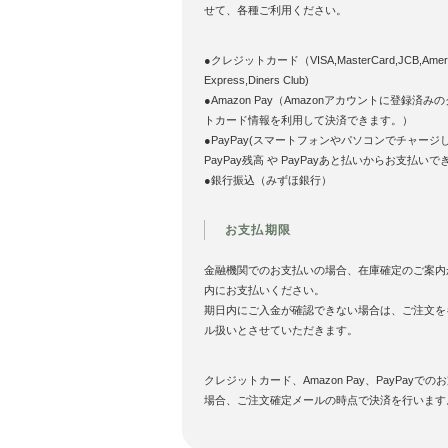
せて、各種ご利用ください。
●クレジットカード（VISA,MasterCard,JCB,Ameri
Express,Diners Club)
●Amazon Pay（Amazonアカウントに登録済み
トカード情報を利用して決済できます。）
●PayPay(スマートフォンやパソコンでチャージ
PayPay残高 や PayPayあと払いからお支払いで
●銀行振込（みずほ銀行）
お支払期限
金融機関でのお支払いの場合、在庫確定のご案内
内にお支払いください。
期日内にご入金が確認できない場合は、ご注文を
ル扱いとさせていただきます。
クレジットカード、Amazon Pay、PayPayでの
場合、ご注文確定メールの時点で決済を行います