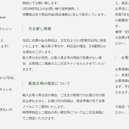
負担にてお願い致します。
と、返品
(20,000円以上のお買い物で送料無料。)
お早目に
消費税は全て商品代金(税込価格)に含んで表示しています。
到着7日
can
の範囲内
す。
引き渡し時期
のクレジッ
修理・交
の在庫が
した
当店に在庫がある商品は、注文日より1-3営業日以内に発送
ださい。
きます)
いたします。輸入取り寄せや、特注品の場合、3-5週間かか
る場合がございます。
お客
取り寄せ元が完売、お取り置き等の理由で在庫がない場
合、お客様にご連絡の上ご注文キャンセルとさせていただ
きます。
お客様都
い。未使
から7日以
お客様都
配送日時の指定について
ます。不
キャンセ
だきます
輸入お取り寄せ品の場合、ご注文の段階でのお届け日の指
定は承れません。お届け日の詳細は、発送準備が完了次第
メールにてご案内いたします。
※返品・
お支払いの
時間帯指定とご都合の良い曜日等についてはご注文画面に
ださい。
。
てご指定いただけます。