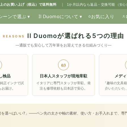
0以上のお買い上げ（税込）で送料無料
|
1か月以内なら返品・交換可能
（安心
シーンで選ぶ ▾
Il Duomoについて ▾
お気に入り
Il Duomoが選ばれる5つの理由
REASONS
―通販でも安心して万年筆をお迎えできる仕組みづくり―
03
し検品
日本人スタッフが現地常駐
メディ
純正インクで試
イタリアに専門スタッフが常駐。発
『趣味の文具
らお届け。
注も修理依頼も日本語で安心。
介いただいた
何を選べばいい?」――ペン先の太さや軸の素材、使い方・お手入れまで、専