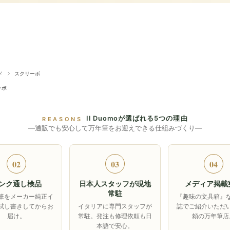
ド
スクリーボ
ーボ
Il Duomoが選ばれる5つの理由
REASONS
―通販でも安心して万年筆をお迎えできる仕組みづくり―
02
03
04
ンク通し検品
日本人スタッフが現地
メディア掲載
常駐
筆をメーカー純正イ
『趣味の文具箱』
試し書きしてからお
イタリアに専門スタッフが
誌でご紹介いただ
届け。
常駐。発注も修理依頼も日
頼の万年筆店
本語で安心。