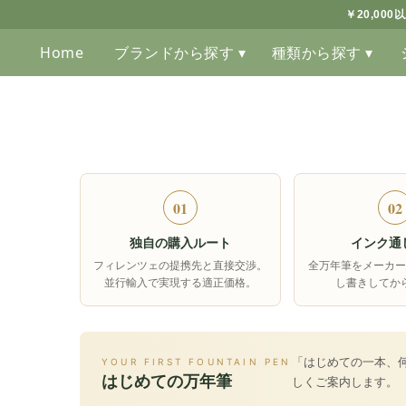
￥20,00
Home
ブランドから探す ▾
種類から探す ▾
01
02
独自の購入ルート
インク通
フィレンツェの提携先と直接交渉。
全万年筆をメーカー
並行輸入で実現する適正価格。
し書きしてか
「はじめての一本、
YOUR FIRST FOUNTAIN PEN
はじめての万年筆
しくご案内します。