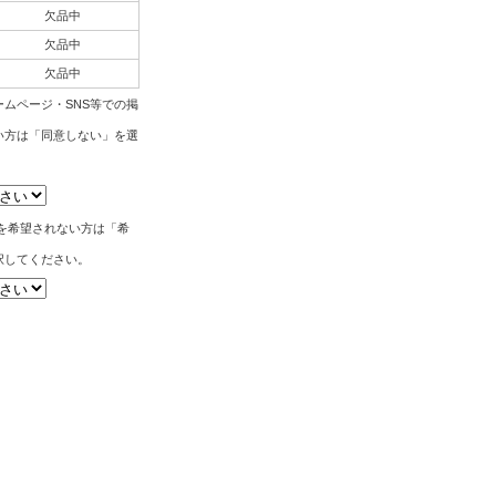
欠品中
欠品中
欠品中
ムページ・SNS等での掲
い方は「同意しない」を選
。
筆を希望されない方は「希
択してください。