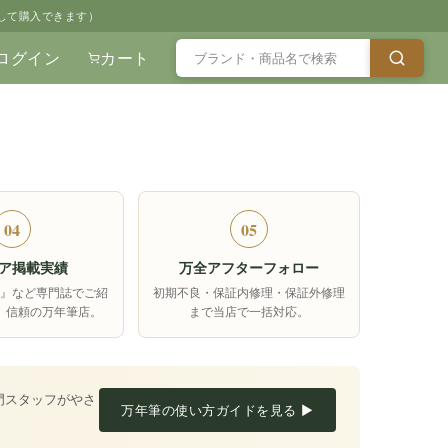
して購入できます）
ログイン
カート
04
05
ア掲載実績
万全アフターフォロー
箱』など専門誌でご紹
初期不良・保証内修理・保証外修理
、信頼の万年筆店。
まで当店で一括対応。
門スタッフがやさ
万年筆の使い方ガイドを見る ▶