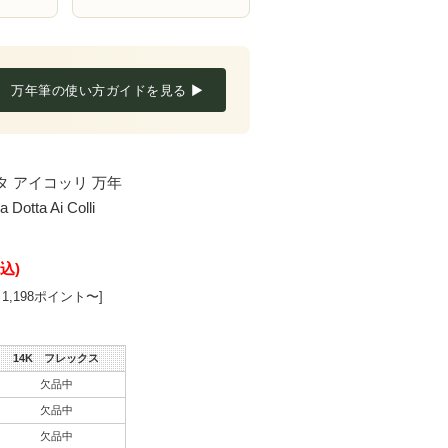
万年筆の使い方ガイドを見る ▶
タ アイコッリ 万年
tta Ai Colli
込)
1,198ポイント〜]
14K フレックス
欠品中
欠品中
欠品中