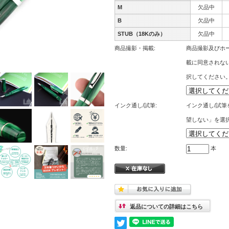
M
欠品中
B
欠品中
STUB（18Kのみ）
欠品中
商品撮影・掲載:
商品撮影及びホー
載に同意されな
択してください
インク通し/試筆:
インク通し/試
望しない」を選
数量:
本
返品についての詳細はこちら