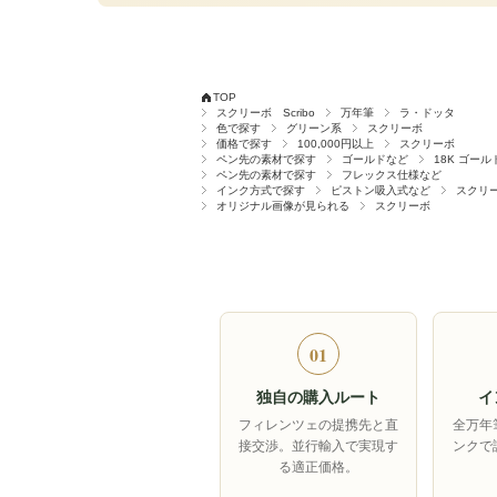
TOP
スクリーボ Scribo
万年筆
ラ・ドッタ
色で探す
グリーン系
スクリーボ
価格で探す
100,000円以上
スクリーボ
ペン先の素材で探す
ゴールドなど
18K ゴール
ペン先の素材で探す
フレックス仕様など
インク方式で探す
ピストン吸入式など
スクリ
オリジナル画像が見られる
スクリーボ
01
独自の購入ルート
イ
フィレンツェの提携先と直
全万年
接交渉。並行輸入で実現す
ンクで
る適正価格。