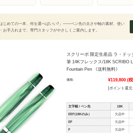
はじめての一本、何を選べばいい?」――ペン先の太さや軸の素材、使い
・お手入れまで、専門スタッフがやさしくご案内します。
スクリーボ 限定生産品 ラ・ドッ
筆 14Kフレックス/18K SCRIBO La Do
Fountain Pen 《送料無料》
¥119,800
(税
価格:
[ポイント還元 
文字幅 / ペン先
18K
EEF(18Kのみ）
欠品中
EF
欠品中
F
欠品中