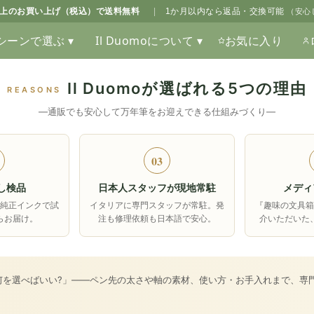
0以上のお買い上げ（税込）で送料無料
|
1か月以内なら返品・交換可能
（安心
シーンで選ぶ ▾
Il Duomoについて ▾
お気に入り
Il Duomoが選ばれる5つの理由
REASONS
―通販でも安心して万年筆をお迎えできる仕組みづくり―
03
し検品
日本人スタッフが現地常駐
メディ
純正インクで試
イタリアに専門スタッフが常駐。発
『趣味の文具
らお届け。
注も修理依頼も日本語で安心。
介いただいた
何を選べばいい?」――ペン先の太さや軸の素材、使い方・お手入れまで、専