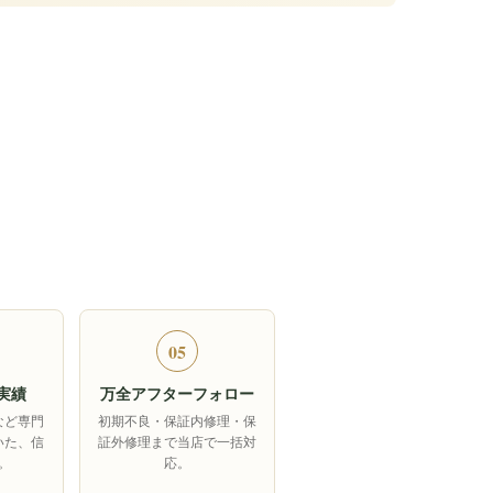
05
実績
万全アフターフォロー
など専門
初期不良・保証内修理・保
いた、信
証外修理まで当店で一括対
。
応。