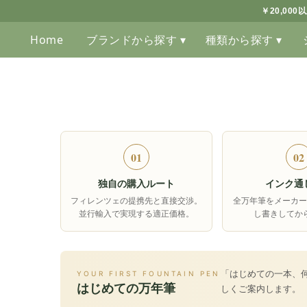
￥20,00
Home
ブランドから探す ▾
種類から探す ▾
01
02
独自の購入ルート
インク通
フィレンツェの提携先と直接交渉。
全万年筆をメーカー
並行輸入で実現する適正価格。
し書きしてか
「はじめての一本、
YOUR FIRST FOUNTAIN PEN
はじめての万年筆
しくご案内します。