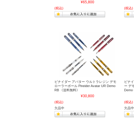
¥65,800
(税込)
(税込)
ピナイダー アバター ウルトラレジン デモ
ピナイ
ローラーボール Pineider Avatar UR Demo
ー デモ 
RB 《送料無料》
Demo
¥30,800
(税込)
(税込)
欠品中
欠品中