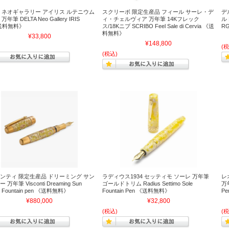
 ネオギャラリー アイリス ルテニウム
スクリーボ 限定生産品 フィール サーレ・デ
デ
年筆 DELTA Neo Gallery IRIS
ィ・チェルヴィア 万年筆 14Kフレック
ルド
送料無料》
ス/18Kニブ SCRIBO Feel Sale di Cervia 《送
R
料無料》
¥33,800
¥148,800
(税
(税込)
ンティ 限定生産品 ドリーミング サン
ラディウス1934 セッティモ ソーレ 万年筆
レ
万年筆 Visconti Dreaming Sun
ゴールドトリム Radius Settimo Sole
万年
r Fountain pen 《送料無料》
Fountain Pen 《送料無料》
P
¥880,000
¥32,800
(税込)
(税