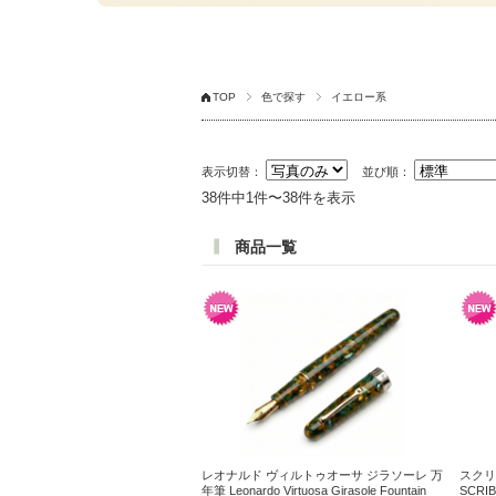
TOP
色で探す
イエロー系
表示切替：
並び順：
38件中1件〜38件を表示
商品一覧
レオナルド ヴィルトゥオーサ ジラソーレ 万
スクリ
年筆 Leonardo Virtuosa Girasole Fountain
SCRIB