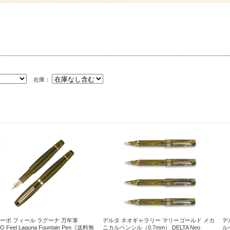
在庫：
ーボ フィール ラグーナ 万年筆
デルタ ネオギャラリー マリーゴールド メカ
デ
O Feel Laguna Fountain Pen《送料無
ニカルペンシル（0.7mm） DELTA Neo
ルペ