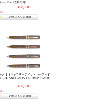
llpoint Pen《送料無料》
¥28,800
込)
ルタ ネオギャラリー アイリス ローラーボ
 DELTA Neo Gallery IRIS Roller《送料無
》
¥30,800
込)