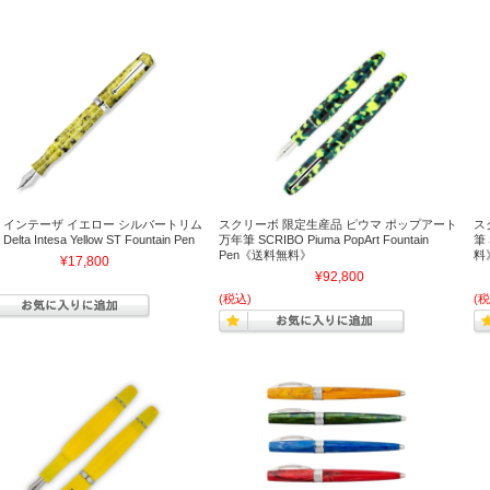
 インテーザ イエロー シルバートリム
スクリーボ 限定生産品 ピウマ ポップアート
ス
lta Intesa Yellow ST Fountain Pen
万年筆 SCRIBO Piuma PopArt Fountain
筆 
Pen《送料無料》
料
¥17,800
¥92,800
(税込)
(税