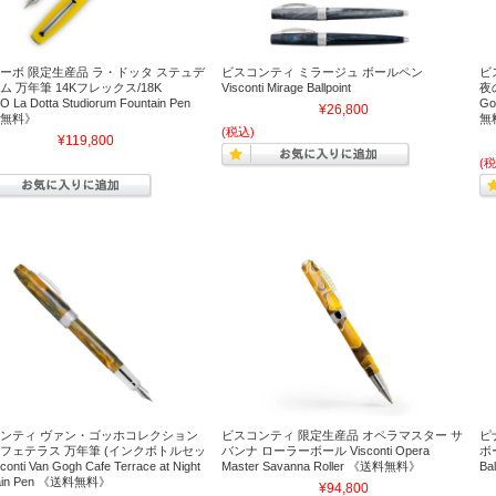
ーボ 限定生産品 ラ・ドッタ ステュデ
ビスコンティ ミラージュ ボールペン
ビ
ム 万年筆 14Kフレックス/18K
Visconti Mirage Ballpoint
夜
 La Dotta Studiorum Fountain Pen
Go
¥26,800
無料》
無
(税込)
¥119,800
(税
ンティ ヴァン・ゴッホコレクション
ビスコンティ 限定生産品 オペラマスター サ
ピ
フェテラス 万年筆 (インクボトルセッ
バンナ ローラーボール Visconti Opera
ボー
conti Van Gogh Cafe Terrace at Night
Master Savanna Roller 《送料無料》
Ba
tain Pen 《送料無料》
¥94,800