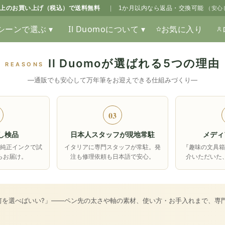
0以上のお買い上げ（税込）で送料無料
|
1か月以内なら返品・交換可能
（安心
シーンで選ぶ ▾
Il Duomoについて ▾
お気に入り
Il Duomoが選ばれる5つの理由
REASONS
―通販でも安心して万年筆をお迎えできる仕組みづくり―
03
し検品
日本人スタッフが現地常駐
メディ
純正インクで試
イタリアに専門スタッフが常駐。発
『趣味の文具
らお届け。
注も修理依頼も日本語で安心。
介いただいた
何を選べばいい?」――ペン先の太さや軸の素材、使い方・お手入れまで、専