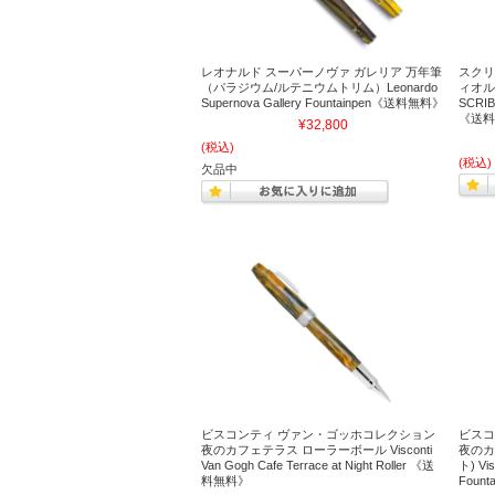
レオナルド スーパーノヴァ ガレリア 万年筆
スクリ
（パラジウム/ルテニウムトリム）Leonardo
ィオル
Supernova Gallery Fountainpen《送料無料》
SCRIBO
《送料
¥32,800
(税込)
(税込)
欠品中
ビスコンティ ヴァン・ゴッホコレクション
ビスコ
夜のカフェテラス ローラーボール Visconti
夜のカ
Van Gogh Cafe Terrace at Night Roller 《送
ト) Vis
料無料》
Foun