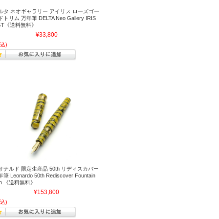
ルタ ネオギャラリー アイリス ローズゴー
トリム 万年筆 DELTA Neo Gallery IRIS
GT《送料無料》
¥33,800
込)
オナルド 限定生産品 50th リディスカバー
筆 Leonardo 50th Rediscover Fountain
en 《送料無料》
¥153,800
込)