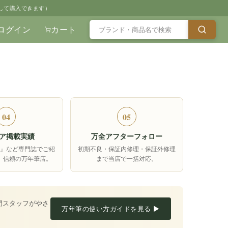
して購入できます）
ログイン
カート
04
05
ア掲載実績
万全アフターフォロー
箱』など専門誌でご紹
初期不良・保証内修理・保証外修理
、信頼の万年筆店。
まで当店で一括対応。
門スタッフがやさ
万年筆の使い方ガイドを見る ▶