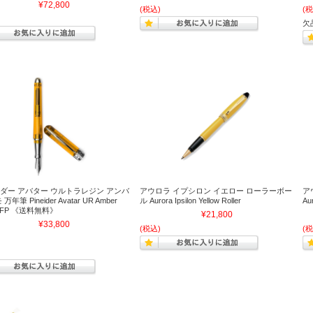
¥72,800
(税込)
(税
欠
ダー アバター ウルトラレジン アンバ
アウロラ イプシロン イエロー ローラーボー
ア
万年筆 Pineider Avatar UR Amber
ル Aurora Ipsilon Yellow Roller
Aur
 FP 《送料無料》
¥21,800
¥33,800
(税込)
(税