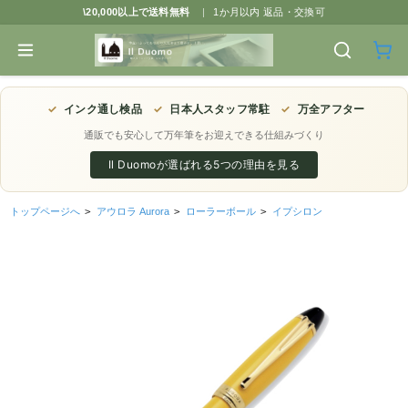
\20,000以上で送料無料
|
1か月以内 返品・交換可
✓
インク通し検品
✓
日本人スタッフ常駐
✓
万全アフター
通販でも安心して万年筆をお迎えできる仕組みづくり
Il Duomoが選ばれる5つの理由を見る
トップページへ
>
アウロラ Aurora
>
ローラーボール
>
イプシロン