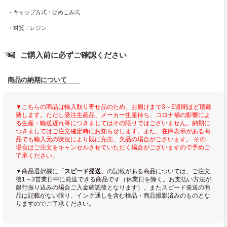
・キャップ方式：はめこみ式
・材質：レジン
ご購入前に必ずご確認ください
商品の納期について
▼こちらの商品は輸入取り寄せ品のため、お届けまで3～5週間ほど頂戴
致します。ただし受注生産品、メーカー生産待ち、コロナ禍の影響によ
る生産・輸送遅れ等につきましてはその限りではございません。納期に
つきましてはご注文確定時にお知らせします。また、在庫表示がある商
品でも輸入元の状況により既に完売、欠品の場合がございます。 その
場合はご注文をキャンセルさせていただく場合がございますので予めご
了承ください。
▼商品選択欄に「
スピード発送
」の記載がある商品については、ご注文
後1～3営業日中に発送できる商品です（休業日を除く。お支払い方法が
銀行振り込みの場合ご入金確認後となります）。またスピード発送の商
品は記載がない限り、インク通しを含む検品・商品撮影済みのものとな
りますのでご了承ください。