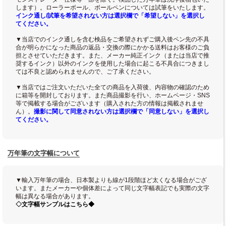
します）。ローラーボール、ボールペンについては試筆をいたします。
インク通し/試筆を希望されない方は選択欄で「希望しない」を選択し
てください。
▼当店でのインク通しを含む検品をご希望されずご購入後ペン先の不具
合が明らかになった商品の返品・交換の際にかかる送料はお客様のご負
担とさせていただきます。また、メーカー純正インク（または当店で推
奨するインク）以外のインクを使用した場合に起こる不具合につきまし
ては不良と認められませんので、ご了承ください。
▼当店ではご注文いただいた全ての商品を入荷後、内容物の確認のため
に箱等を開封しております。また商品撮影を行い、ホームページ・SNS
等で掲載する場合がございます（購入された方の情報は掲載されませ
ん）。
撮影に関して同意されない方は選択欄で「同意しない」を選択し
てください。
万年筆の文字幅について
▼輸入万年筆の場合、日本製よりも線が1段階ほど太くなる場合がござ
います。またメーカーや個体差によって同じ文字幅表記でも実際の文字
幅は異なる場合があります。
◇文字幅サンプルはこちら◆