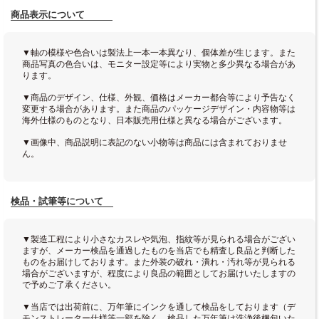
商品表示について
▼軸の模様や色合いは製法上一本一本異なり、個体差が生じます。また
商品写真の色合いは、モニター設定等により実物と多少異なる場合があ
ります。
▼商品のデザイン、仕様、外観、価格はメーカー都合等により予告なく
変更する場合があります。また商品のパッケージデザイン・内容物等は
海外仕様のものとなり、日本販売用仕様と異なる場合がございます。
▼画像中、商品説明に表記のない小物等は商品には含まれておりませ
ん。
検品・試筆等について
▼製造工程により小さなカスレや気泡、指紋等が見られる場合がござい
ますが、メーカー検品を通過したものを当店でも精査し良品と判断した
ものをお届けしております。また外装の破れ・潰れ・汚れ等が見られる
場合がございますが、程度により良品の範囲としてお届けいたしますの
で予めご了承ください。
▼当店では出荷前に、万年筆にインクを通して検品をしております（デ
モンストレーター仕様等一部を除く。検品した万年筆は洗浄後梱包いた