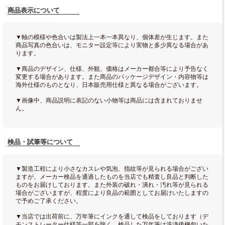
商品表示について
▼軸の模様や色合いは製法上一本一本異なり、個体差が生じます。また
商品写真の色合いは、モニター設定等により実物と多少異なる場合があ
ります。
▼商品のデザイン、仕様、外観、価格はメーカー都合等により予告なく
変更する場合があります。また商品のパッケージデザイン・内容物等は
海外仕様のものとなり、日本販売用仕様と異なる場合がございます。
▼画像中、商品説明に表記のない小物等は商品には含まれておりませ
ん。
検品・試筆等について
▼製造工程により小さなカスレや気泡、指紋等が見られる場合がござい
ますが、メーカー検品を通過したものを当店でも精査し良品と判断した
ものをお届けしております。また外装の破れ・潰れ・汚れ等が見られる
場合がございますが、程度により良品の範囲としてお届けいたしますの
で予めご了承ください。
▼当店では出荷前に、万年筆にインクを通して検品をしております（デ
モンストレーター仕様等一部を除く。検品した万年筆は洗浄後梱包いた