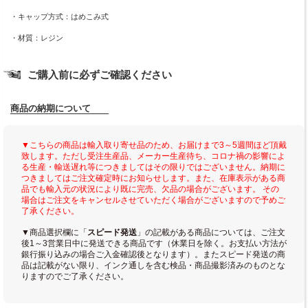
・キャップ方式：はめこみ式
・材質：レジン
ご購入前に必ずご確認ください
商品の納期について
▼こちらの商品は輸入取り寄せ品のため、お届けまで3～5週間ほど頂戴
致します。ただし受注生産品、メーカー生産待ち、コロナ禍の影響によ
る生産・輸送遅れ等につきましてはその限りではございません。納期に
つきましてはご注文確定時にお知らせします。また、在庫表示がある商
品でも輸入元の状況により既に完売、欠品の場合がございます。 その
場合はご注文をキャンセルさせていただく場合がございますので予めご
了承ください。
▼商品選択欄に「
スピード発送
」の記載がある商品については、ご注文
後1～3営業日中に発送できる商品です（休業日を除く。お支払い方法が
銀行振り込みの場合ご入金確認後となります）。またスピード発送の商
品は記載がない限り、インク通しを含む検品・商品撮影済みのものとな
りますのでご了承ください。