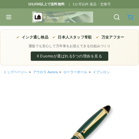
\20,000以上で送料無料
|
1か月以内 返品・交換可
✓
インク通し検品
✓
日本人スタッフ常駐
✓
万全アフター
通販でも安心して万年筆をお迎えできる仕組みづくり
Il Duomoが選ばれる5つの理由を見る
トップページへ
>
アウロラ Aurora
>
ローラーボール
>
イプシロン