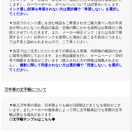
します）。ローラーボール、ボールペンについては試筆をいたします。
インク通し/試筆を希望されない方は選択欄で「希望しない」を選択し
てください。
▼当店でのインク通しを含む検品をご希望されずご購入後ペン先の不具
合が明らかになった商品の返品・交換の際にかかる送料はお客様のご負
担とさせていただきます。また、メーカー純正インク（または当店で推
奨するインク）以外のインクを使用した場合に起こる不具合につきまし
ては不良と認められませんので、ご了承ください。
▼当店ではご注文いただいた全ての商品を入荷後、内容物の確認のため
に箱等を開封しております。また商品撮影を行い、ホームページ・SNS
等で掲載する場合がございます（購入された方の情報は掲載されませ
ん）。
撮影に関して同意されない方は選択欄で「同意しない」を選択し
てください。
万年筆の文字幅について
▼輸入万年筆の場合、日本製よりも線が1段階ほど太くなる場合がござ
います。またメーカーや個体差によって同じ文字幅表記でも実際の文字
幅は異なる場合があります。
◇文字幅サンプルはこちら◆