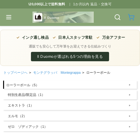
\20,000以上で送料無料
|
1か月以内 返品・交換可
✓
インク通し検品
✓
日本人スタッフ常駐
✓
万全アフター
通販でも安心して万年筆をお迎えできる仕組みづくり
Il Duomoが選ばれる5つの理由を見る
トップページへ
>
モンテグラッパ Montegrappa
>
ローラーボール
ローラーボール（5）
特別生産品/限定品（1）
エキストラ（1）
エルモ（2）
ゼロ ゾディアック（1）