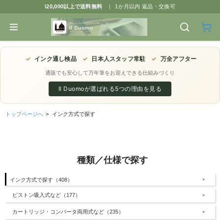
\20,000以上で送料無料
|
1か月以内 返品・交換可
✓
インク通し検品
✓
日本人スタッフ常駐
✓
万全アフター
通販でも安心して万年筆をお迎えできる仕組みづくり
Il Duomoが選ばれる5つの理由を見る
トップページへ
>
インク方式で探す
種類／仕様で探す
インク方式で探す（408）
ピストン吸入式など（177）
カートリッジ・コンバータ両用式など（235）