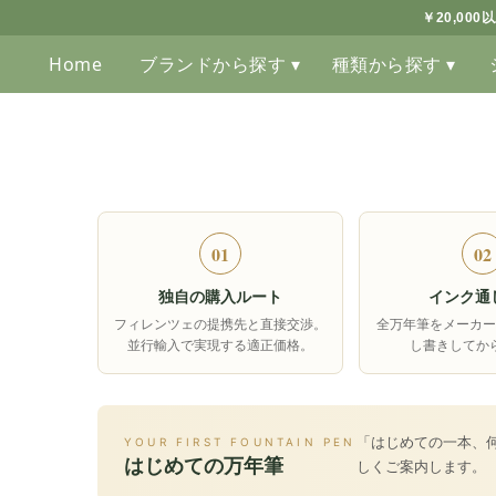
￥20,00
Home
ブランドから探す ▾
種類から探す ▾
01
02
独自の購入ルート
インク通
フィレンツェの提携先と直接交渉。
全万年筆をメーカー
並行輸入で実現する適正価格。
し書きしてか
「はじめての一本、
YOUR FIRST FOUNTAIN PEN
はじめての万年筆
しくご案内します。