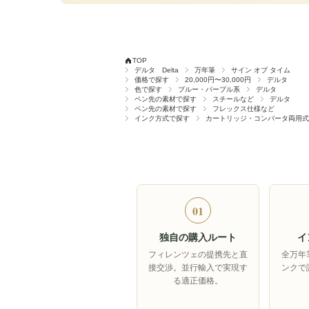
TOP
デルタ Delta
万年筆
サイン オブ タイム
価格で探す
20,000円〜30,000円
デルタ
色で探す
ブルー・パープル系
デルタ
ペン先の素材で探す
スチールなど
デルタ
ペン先の素材で探す
フレックス仕様など
インク方式で探す
カートリッジ・コンバータ両用式
01
独自の購入ルート
イ
フィレンツェの提携先と直
全万年
接交渉。並行輸入で実現す
ンクで
る適正価格。