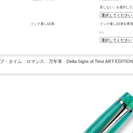
意しない」を選択して
インク通し/試筆:
インク通し/試筆を希
い。
ム ロマンス 万年筆 Delta Signs of Time ART EDITION Ro