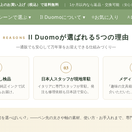
0以上のお買い上げ（税込）で送料無料
|
1か月以内なら返品・交換可能
（安心
シーンで選ぶ ▾
Il Duomoについて ▾
お気に入り
Il Duomoが選ばれる5つの理由
REASONS
―通販でも安心して万年筆をお迎えできる仕組みづくり―
03
し検品
日本人スタッフが現地常駐
メディ
純正インクで試
イタリアに専門スタッフが常駐。発
『趣味の文具
らお届け。
注も修理依頼も日本語で安心。
介いただいた
何を選べばいい?」――ペン先の太さや軸の素材、使い方・お手入れまで、専