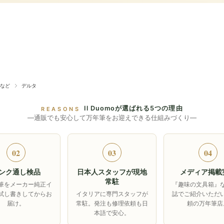
など
デルタ
Il Duomoが選ばれる5つの理由
REASONS
―通販でも安心して万年筆をお迎えできる仕組みづくり―
02
03
04
ンク通し検品
日本人スタッフが現地
メディア掲載
常駐
筆をメーカー純正イ
『趣味の文具箱』
試し書きしてからお
イタリアに専門スタッフが
誌でご紹介いただ
届け。
常駐。発注も修理依頼も日
頼の万年筆店
本語で安心。