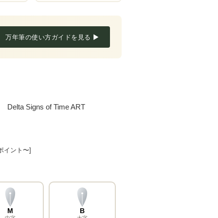
万年筆の使い方ガイドを見る ▶
igns of Time ART
8ポイント〜]
M
B
中字
太字