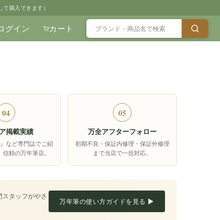
して購入できます）
ログイン
カート
04
05
ア掲載実績
万全アフターフォロー
箱』など専門誌でご紹
初期不良・保証内修理・保証外修理
、信頼の万年筆店。
まで当店で一括対応。
門スタッフがやさ
万年筆の使い方ガイドを見る ▶