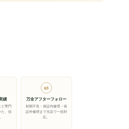
05
実績
万全アフターフォロー
など専門
初期不良・保証内修理・保
いた、信
証外修理まで当店で一括対
。
応。