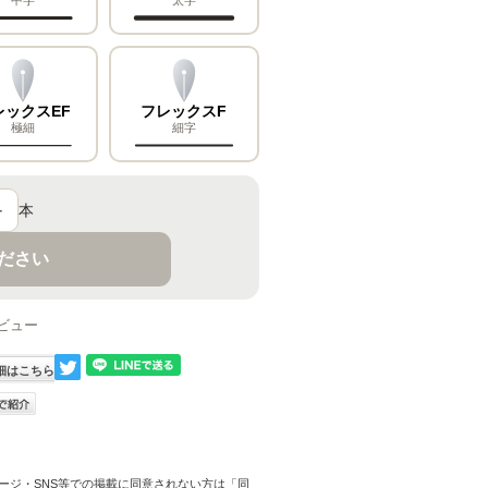
レックスEF
フレックスF
極細
細字
＋
本
ください
ビュー
細はこちら
ージ・SNS等での掲載に同意されない方は「同