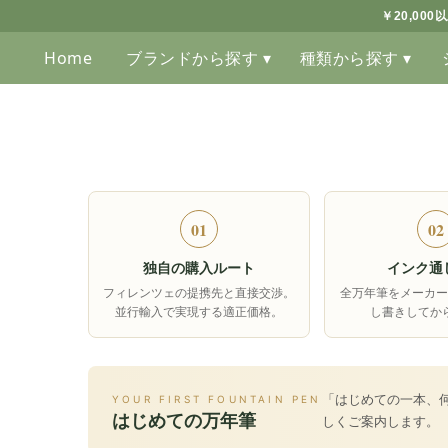
￥20,00
Home
ブランドから探す ▾
種類から探す ▾
01
02
独自の購入ルート
インク通
フィレンツェの提携先と直接交渉。
全万年筆をメーカー
並行輸入で実現する適正価格。
し書きしてか
「はじめての一本、
YOUR FIRST FOUNTAIN PEN
はじめての万年筆
しくご案内します。