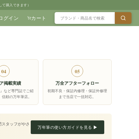
して購入できます）
ログイン
カート
04
05
ア掲載実績
万全アフターフォロー
箱』など専門誌でご紹
初期不良・保証内修理・保証外修理
、信頼の万年筆店。
まで当店で一括対応。
門スタッフがやさ
万年筆の使い方ガイドを見る ▶