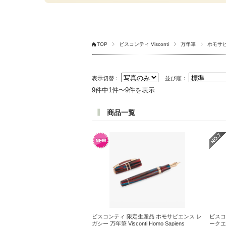
TOP
ビスコンティ Visconti
万年筆
ホモサ
表示切替：
並び順：
9件中1件〜9件を表示
商品一覧
ビスコンティ 限定生産品 ホモサピエンス レ
ビスコ
ガシー 万年筆 Visconti Homo Sapiens
ークエメ