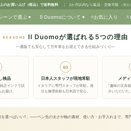
0以上のお買い上げ（税込）で送料無料
|
1か月以内なら返品・交換可能
（安心
シーンで選ぶ ▾
Il Duomoについて ▾
お気に入り
Il Duomoが選ばれる5つの理由
REASONS
―通販でも安心して万年筆をお迎えできる仕組みづくり―
03
し検品
日本人スタッフが現地常駐
メディ
純正インクで試
イタリアに専門スタッフが常駐。発
『趣味の文具
らお届け。
注も修理依頼も日本語で安心。
介いただいた
何を選べばいい?」――ペン先の太さや軸の素材、使い方・お手入れまで、専