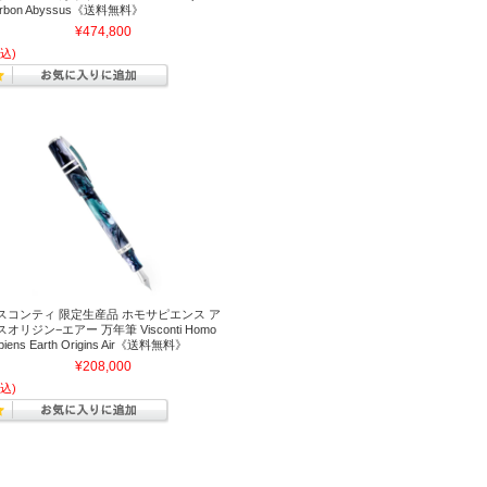
rbon Abyssus《送料無料》
¥474,800
込)
スコンティ 限定生産品 ホモサピエンス ア
スオリジン−エアー 万年筆 Visconti Homo
piens Earth Origins Air《送料無料》
¥208,000
込)