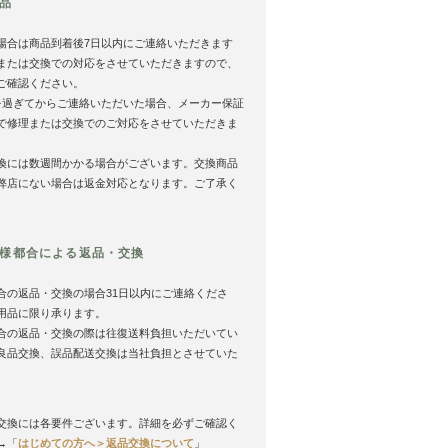
品
場合は商品到着後7日以内にご連絡いただきます
または交換での対応をさせていただきますので、
ご確認ください。
を過ぎてからご連絡いただいた場合、メーカー保証
で修理または交換でのご対応をさせていただきま
換には数週間かかる場合がございます。交換商品
弊店にない場合は返金対応となります。ご了承く
様都合による返品・交換
合の返品・交換の場合31日以内にご連絡くださ
用品に限り承ります。
合の返品・交換の際は往復送料負担いただいてい
良品交換、誤品配送交換は当社負担とさせていた
。
交換には各要件ございます。詳細を必ずご確認く
→「
はじめての方へ＞返品交換について
」