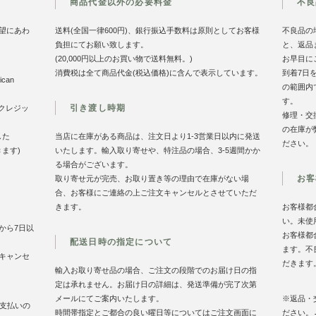
商品代金以外の必要料金
不良
望にあわ
送料(全国一律600円)、銀行振込手数料は原則としてお客様
不良品の
負担にてお願い致します。
と、返品
(20,000円以上のお買い物で送料無料。)
お早目に
消費税は全て商品代金(税込価格)に含んで表示しています。
到着7日
can
の範囲内
す。
引き渡し時期
のクレジッ
修理・交
の在庫が
した
当店に在庫がある商品は、注文日より1-3営業日以内に発送
ださい。
きます)
いたします。輸入取り寄せや、特注品の場合、3-5週間かか
る場合がございます。
お客
取り寄せ元が完売、お取り置き等の理由で在庫がない場
合、お客様にご連絡の上ご注文キャンセルとさせていただ
きます。
お客様都
い。未使
から7日以
お客様都
配送日時の指定について
ます。不
キャンセ
だきます
輸入お取り寄せ品の場合、ご注文の段階でのお届け日の指
定は承れません。お届け日の詳細は、発送準備が完了次第
メールにてご案内いたします。
※返品・
お支払いの
時間帯指定とご都合の良い曜日等についてはご注文画面に
ださい。