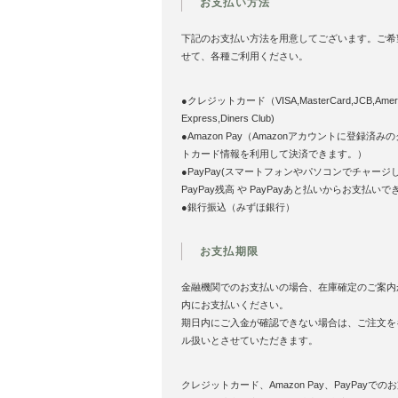
お支払い方法
下記のお支払い方法を用意してございます。ご希
せて、各種ご利用ください。
●クレジットカード（VISA,MasterCard,JCB,Ameri
Express,Diners Club)
●Amazon Pay（Amazonアカウントに登録済み
トカード情報を利用して決済できます。）
●PayPay(スマートフォンやパソコンでチャージ
PayPay残高 や PayPayあと払いからお支払いで
●銀行振込（みずほ銀行）
お支払期限
金融機関でのお支払いの場合、在庫確定のご案内
内にお支払いください。
期日内にご入金が確認できない場合は、ご注文を
ル扱いとさせていただきます。
クレジットカード、Amazon Pay、PayPayでの