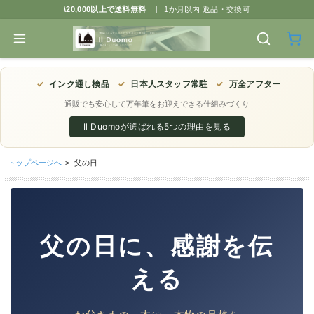
\20,000以上で送料無料
|
1か月以内 返品・交換可
✓
インク通し検品
✓
日本人スタッフ常駐
✓
万全アフター
通販でも安心して万年筆をお迎えできる仕組みづくり
Il Duomoが選ばれる5つの理由を見る
トップページへ
>
父の日
父の日に、感謝を伝
える