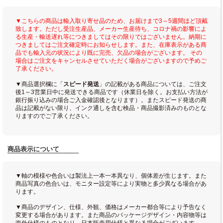
▼こちらの商品は輸入取り寄せ品のため、お届けまで3～5週間ほど頂戴
致します。ただし受注生産品、メーカー生産待ち、コロナ禍の影響によ
る生産・輸送遅れ等につきましてはその限りではございません。納期に
つきましてはご注文確定時にお知らせします。また、在庫表示がある商
品でも輸入元の状況により既に完売、欠品の場合がございます。 その
場合はご注文をキャンセルさせていただく場合がございますので予めご
了承ください。
▼商品選択欄に「
スピード発送
」の記載がある商品については、ご注文
後1～3営業日中に発送できる商品です（休業日を除く。お支払い方法が
銀行振り込みの場合ご入金確認後となります）。またスピード発送の商
品は記載がない限り、インク通しを含む検品・商品撮影済みのものとな
りますのでご了承ください。
商品表示について
▼軸の模様や色合いは製法上一本一本異なり、個体差が生じます。また
商品写真の色合いは、モニター設定等により実物と多少異なる場合があ
ります。
▼商品のデザイン、仕様、外観、価格はメーカー都合等により予告なく
変更する場合があります。また商品のパッケージデザイン・内容物等は
海外仕様のものとなり、日本販売用仕様と異なる場合がございます。