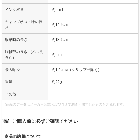
インク容量
約―ml
キャップポスト時の長
約14.9cm
さ
収納時の長さ
約13.6cm
胴軸部の長さ （ペン先
約-cm
含む）
最大軸径
約1.4cm⌀（クリップ部除く）
重量
約22g
その他
―
(商品のデータはメーカー公式および当店で調査・採寸したものも含まれます。）
ご購入前に必ずご確認ください
商品の納期について