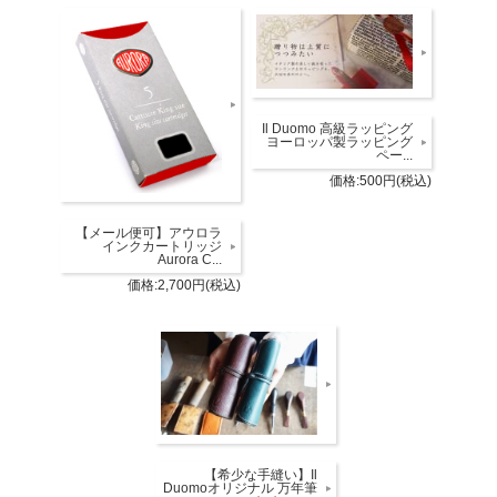
Il Duomo 高級ラッピング
ヨーロッパ製ラッピング
ペー...
価格:500円(税込)
【メール便可】アウロラ
インクカートリッジ
Aurora C...
価格:2,700円(税込)
【希少な手縫い】Il
Duomoオリジナル 万年筆