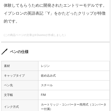
体験してもらうために開発されたエントリーモデルです。
イプシロンの英語表記「Y」をかたどったクリップが特徴
的です。
(この商品ページの文章はIl Duomoが作成しました）
ペンの仕様
素材
レジン
キャップタイプ
嵌め込み式
ペン先
スチール
文字幅
F/M
カートリッジ・コンバーター両用式（コンバータ
インク方式
ー付属）