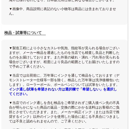
▼画像中、商品説明に表記のない小物等は商品には含まれておりませ
ん。
検品・試筆等について
▼製造工程により小さなカスレや気泡、指紋等が見られる場合がござい
ますが、メーカー検品を通過したものを当店でも精査し良品と判断した
ものをお届けしております。また外装の破れ・潰れ・汚れ等が見られる
場合がございますが、程度により良品の範囲としてお届けいたしますの
で予めご了承ください。
▼当店では出荷前に、万年筆にインクを通して検品をしております（デ
モンストレーター仕様等一部を除く。検品した万年筆は洗浄後梱包いた
します）。ローラーボール、ボールペンについては試筆をいたします。
インク通し/試筆を希望されない方は選択欄で「希望しない」を選択し
てください。
▼当店でのインク通しを含む検品をご希望されずご購入後ペン先の不具
合が明らかになった商品の返品・交換の際にかかる送料はお客様のご負
担とさせていただきます。また、メーカー純正インク（または当店で推
奨するインク）以外のインクを使用した場合に起こる不具合につきまし
ては不良と認められませんので、ご了承ください。