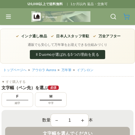
\20,000以上で送料無料
|
1か月以内 返品・交換可
✓
インク通し検品
✓
日本人スタッフ常駐
✓
万全アフター
通販でも安心して万年筆をお迎えできる仕組みづくり
Il Duomoが選ばれる5つの理由を見る
トップページへ
>
アウロラ Aurora
>
万年筆
>
イプシロン
▼ すぐ購入する
文字幅（ペン先）を選ぶ
必須
F
M
細字
中字
－
＋
数量
本
文字幅を選んでください