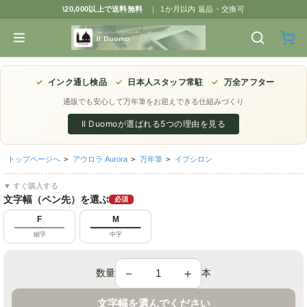
\20,000以上で送料無料
|
1か月以内 返品・交換可
✓
インク通し検品
✓
日本人スタッフ常駐
✓
万全アフター
通販でも安心して万年筆をお迎えできる仕組みづくり
Il Duomoが選ばれる5つの理由を見る
トップページへ
>
アウロラ Aurora
>
万年筆
>
イプシロン
▼ すぐ購入する
文字幅（ペン先）を選ぶ
必須
F
M
細字
中字
－
＋
数量
本
文字幅を選んでください