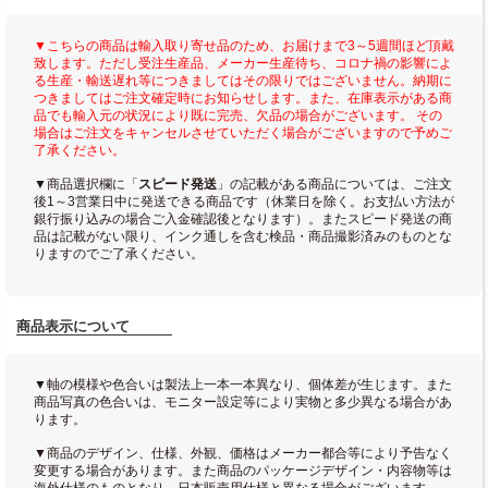
▼こちらの商品は輸入取り寄せ品のため、お届けまで3～5週間ほど頂戴
致します。ただし受注生産品、メーカー生産待ち、コロナ禍の影響によ
る生産・輸送遅れ等につきましてはその限りではございません。納期に
つきましてはご注文確定時にお知らせします。また、在庫表示がある商
品でも輸入元の状況により既に完売、欠品の場合がございます。 その
場合はご注文をキャンセルさせていただく場合がございますので予めご
了承ください。
▼商品選択欄に「
スピード発送
」の記載がある商品については、ご注文
後1～3営業日中に発送できる商品です（休業日を除く。お支払い方法が
銀行振り込みの場合ご入金確認後となります）。またスピード発送の商
品は記載がない限り、インク通しを含む検品・商品撮影済みのものとな
りますのでご了承ください。
商品表示について
▼軸の模様や色合いは製法上一本一本異なり、個体差が生じます。また
商品写真の色合いは、モニター設定等により実物と多少異なる場合があ
ります。
▼商品のデザイン、仕様、外観、価格はメーカー都合等により予告なく
変更する場合があります。また商品のパッケージデザイン・内容物等は
海外仕様のものとなり、日本販売用仕様と異なる場合がございます。