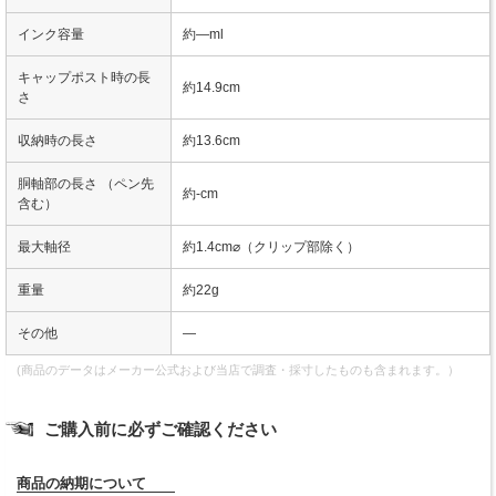
インク容量
約―ml
キャップポスト時の長
約14.9cm
さ
収納時の長さ
約13.6cm
胴軸部の長さ （ペン先
約-cm
含む）
最大軸径
約1.4cm⌀（クリップ部除く）
重量
約22g
その他
―
(商品のデータはメーカー公式および当店で調査・採寸したものも含まれます。）
ご購入前に必ずご確認ください
商品の納期について