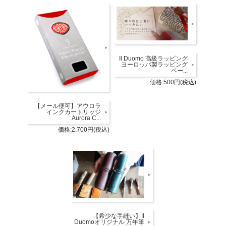
Il Duomo 高級ラッピング
ヨーロッパ製ラッピング
ペー...
価格:500円(税込)
【メール便可】アウロラ
インクカートリッジ
Aurora C...
価格:2,700円(税込)
【希少な手縫い】Il
Duomoオリジナル 万年筆