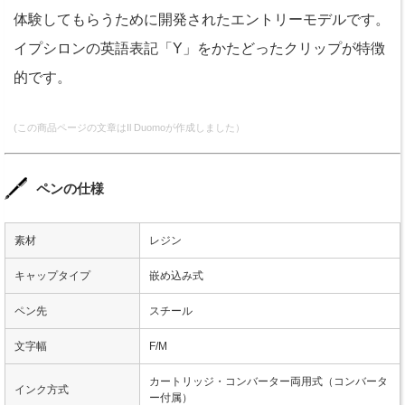
体験してもらうために開発されたエントリーモデルです。
イプシロンの英語表記「Y」をかたどったクリップが特徴
的です。
(この商品ページの文章はIl Duomoが作成しました）
ペンの仕様
素材
レジン
キャップタイプ
嵌め込み式
ペン先
スチール
文字幅
F/M
カートリッジ・コンバーター両用式（コンバータ
インク方式
ー付属）