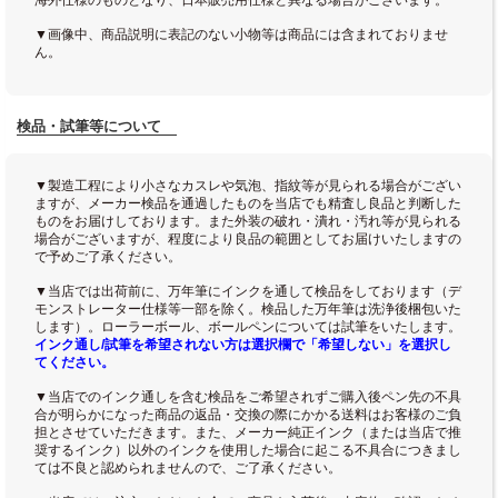
▼画像中、商品説明に表記のない小物等は商品には含まれておりませ
ん。
検品・試筆等について
▼製造工程により小さなカスレや気泡、指紋等が見られる場合がござい
ますが、メーカー検品を通過したものを当店でも精査し良品と判断した
ものをお届けしております。また外装の破れ・潰れ・汚れ等が見られる
場合がございますが、程度により良品の範囲としてお届けいたしますの
で予めご了承ください。
▼当店では出荷前に、万年筆にインクを通して検品をしております（デ
モンストレーター仕様等一部を除く。検品した万年筆は洗浄後梱包いた
します）。ローラーボール、ボールペンについては試筆をいたします。
インク通し/試筆を希望されない方は選択欄で「希望しない」を選択し
てください。
▼当店でのインク通しを含む検品をご希望されずご購入後ペン先の不具
合が明らかになった商品の返品・交換の際にかかる送料はお客様のご負
担とさせていただきます。また、メーカー純正インク（または当店で推
奨するインク）以外のインクを使用した場合に起こる不具合につきまし
ては不良と認められませんので、ご了承ください。