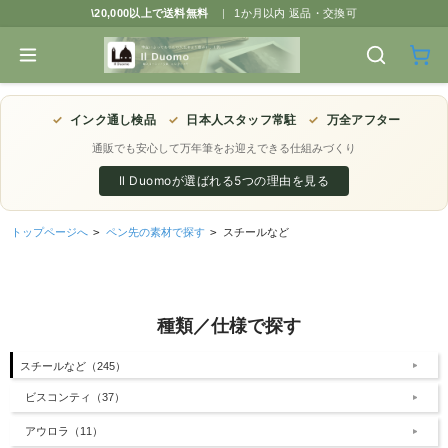
\20,000以上で送料無料
|
1か月以内 返品・交換可
✓
インク通し検品
✓
日本人スタッフ常駐
✓
万全アフター
通販でも安心して万年筆をお迎えできる仕組みづくり
Il Duomoが選ばれる5つの理由を見る
トップページへ
>
ペン先の素材で探す
>
スチールなど
種類／仕様で探す
スチールなど（245）
ビスコンティ（37）
アウロラ（11）