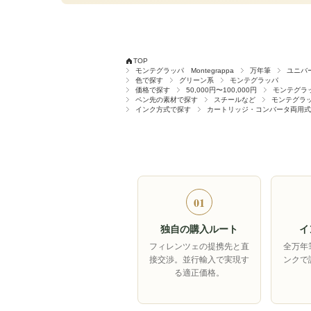
TOP
モンテグラッパ Montegrappa
万年筆
ユニバ
色で探す
グリーン系
モンテグラッパ
価格で探す
50,000円〜100,000円
モンテグラ
ペン先の素材で探す
スチールなど
モンテグラ
インク方式で探す
カートリッジ・コンバータ両用式
01
独自の購入ルート
イ
フィレンツェの提携先と直
全万年
接交渉。並行輸入で実現す
ンクで
る適正価格。