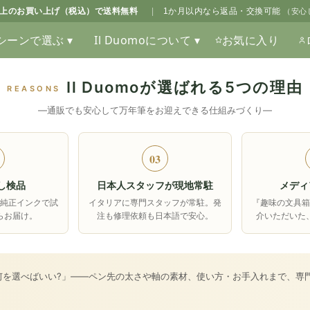
0以上のお買い上げ（税込）で送料無料
|
1か月以内なら返品・交換可能
（安心
シーンで選ぶ ▾
Il Duomoについて ▾
お気に入り
Il Duomoが選ばれる5つの理由
REASONS
―通販でも安心して万年筆をお迎えできる仕組みづくり―
03
し検品
日本人スタッフが現地常駐
メディ
純正インクで試
イタリアに専門スタッフが常駐。発
『趣味の文具
らお届け。
注も修理依頼も日本語で安心。
介いただいた
何を選べばいい?」――ペン先の太さや軸の素材、使い方・お手入れまで、専