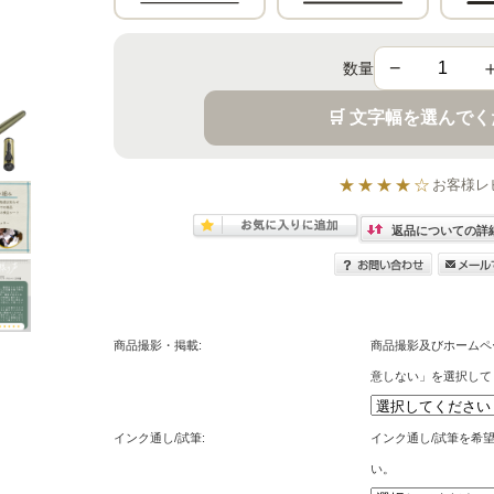
−
数量
🛒 文字幅を選んで
★★★★☆
お客様レ
返品についての詳
商品撮影・掲載:
商品撮影及びホームペ
意しない」を選択して
インク通し/試筆:
インク通し/試筆を希
い。