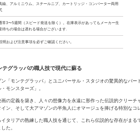
真鍮、アルミニウム、スチールニブ、カートリッジ・コンバーター両用
式
通常3〜5週間（スピード発送を除く）。在庫表示があってもメーカー生
産待ちの場合は遅れる場合がございます.
説明および注意事項を必ずご確認ください。
ンテグラッパの職人技で現代に蘇る
ゾン「モンテグラッパ」とユニバーサル・スタジオの驚異的なパー
ル・モンスターズ」。
映画の定義を築き、人々の想像力を永遠に形作った伝説的クリーチ
タイン、そして大アマゾンの半魚人にオマージュを捧げる特別なコ
るイタリアの熟練した職人技を通じて、これら伝説的な存在がまる
ました。