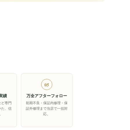
05
実績
万全アフターフォロー
など専門
初期不良・保証内修理・保
いた、信
証外修理まで当店で一括対
。
応。