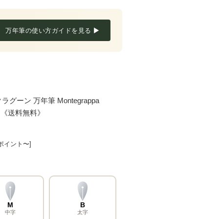
万年筆の使い方ガイドを見る ▶
ン 万年筆 Montegrappa
agoon 《送料無料》
8ポイント〜]
M
B
中字
太字