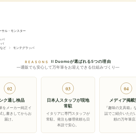
ーサル・モンスター
ッパ
ッパ
など
モンテグラッパ
Il Duomoが選ばれる5つの理由
REASONS
―通販でも安心して万年筆をお迎えできる仕組みづくり―
02
03
04
ンク通し検品
日本人スタッフが現地
メディア掲載
常駐
筆をメーカー純正イ
『趣味の文具箱』
試し書きしてからお
イタリアに専門スタッフが
誌でご紹介いただ
届け。
常駐。発注も修理依頼も日
頼の万年筆店
本語で安心。