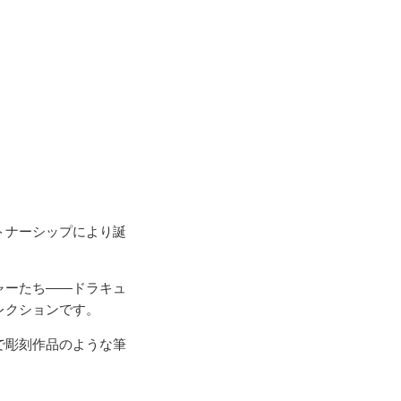
トナーシップにより誕
ャーたち――ドラキュ
レクションです。
で彫刻作品のような筆