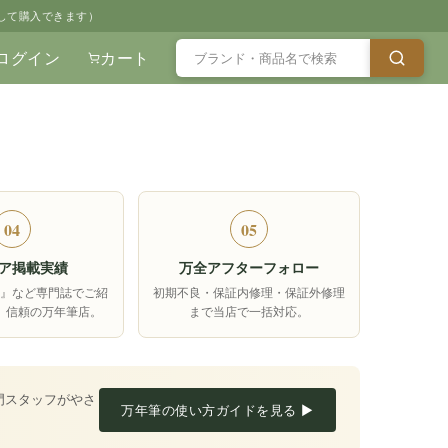
して購入できます）
ログイン
カート
04
05
ア掲載実績
万全アフターフォロー
箱』など専門誌でご紹
初期不良・保証内修理・保証外修理
、信頼の万年筆店。
まで当店で一括対応。
門スタッフがやさ
万年筆の使い方ガイドを見る ▶