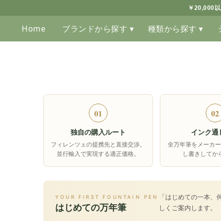
￥20,00
Home
ブランドから探す ▾
種類から探す ▾
01
02
独自の購入ルート
インク通
フィレンツェの提携先と直接交渉。
全万年筆をメーカー
並行輸入で実現する適正価格。
し書きしてか
「はじめての一本、
YOUR FIRST FOUNTAIN PEN
はじめての万年筆
しくご案内します。