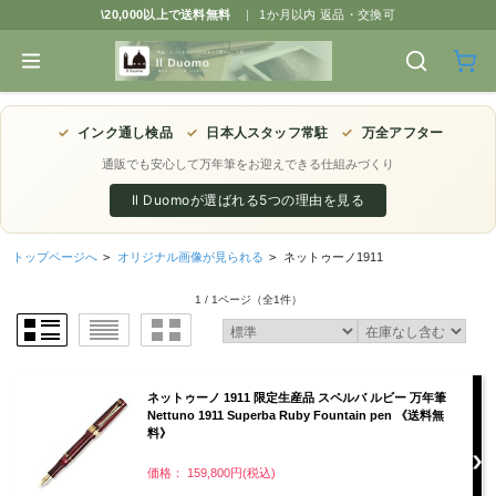
\20,000以上で送料無料
|
1か月以内 返品・交換可
✓
インク通し検品
✓
日本人スタッフ常駐
✓
万全アフター
通販でも安心して万年筆をお迎えできる仕組みづくり
Il Duomoが選ばれる5つの理由を見る
トップページへ
>
オリジナル画像が見られる
>
ネットゥーノ1911
1 / 1ページ
（全1件）
ネットゥーノ 1911 限定生産品 スペルバ ルビー 万年筆
Nettuno 1911 Superba Ruby Fountain pen 《送料無
料》
価格： 159,800円(税込)