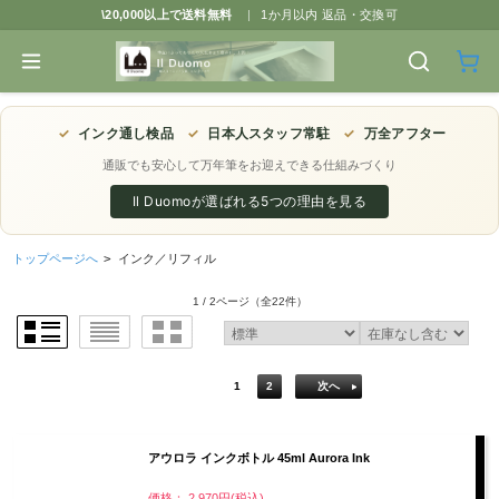
\20,000以上で送料無料
|
1か月以内 返品・交換可
✓
インク通し検品
✓
日本人スタッフ常駐
✓
万全アフター
通販でも安心して万年筆をお迎えできる仕組みづくり
Il Duomoが選ばれる5つの理由を見る
トップページへ
>
インク／リフィル
1 / 2ページ
（全22件）
1
2
次へ
アウロラ インクボトル 45ml Aurora Ink
価格： 2,970円(税込)