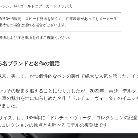
レジン、14Kゴールドニブ、カートリッジ式
通常3〜5週間（スピード発送を除く）。在庫表示があってもメーカー生
産待ちの場合は遅れる場合がございます。
説明および注意事項を必ずご確認ください。
る名ブランドと名作の復活
て以来、美しく、かつ個性的なペンの製作で絶大な人気を誇った、イ
れつつその歴史を追えることになりましたが、2022年、再び「デル
万年筆の魅力を世に知らしめた名作「ドルチェ・ヴィータ」のイニシ
びました。
サイズ」は、1996年に「ドルチェ・ヴィータ」コレクションの記
にコレクションの原点とも呼べるモデルの復刻版です。