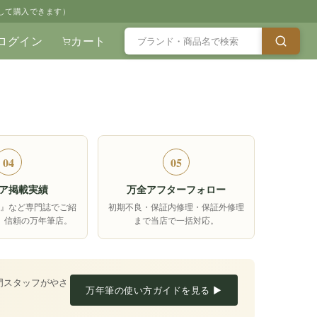
して購入できます）
ログイン
カート
04
05
ア掲載実績
万全アフターフォロー
箱』など専門誌でご紹
初期不良・保証内修理・保証外修理
、信頼の万年筆店。
まで当店で一括対応。
門スタッフがやさ
万年筆の使い方ガイドを見る ▶