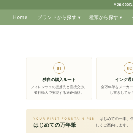
￥20,00
Home
ブランドから探す ▾
種類から探す ▾
01
02
独自の購入ルート
インク通
フィレンツェの提携先と直接交渉。
全万年筆をメーカー
並行輸入で実現する適正価格。
し書きしてか
「はじめての一本、
YOUR FIRST FOUNTAIN PEN
はじめての万年筆
しくご案内します。