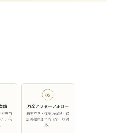
05
実績
万全アフターフォロー
など専門
初期不良・保証内修理・保
いた、信
証外修理まで当店で一括対
。
応。