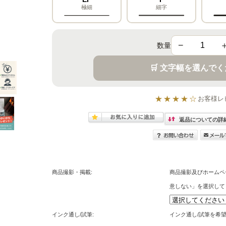
極細
細字
−
数量
🛒 文字幅を選んで
★★★★☆
お客様レ
返品についての詳
商品撮影・掲載:
商品撮影及びホームペ
意しない」を選択して
インク通し/試筆:
インク通し/試筆を希