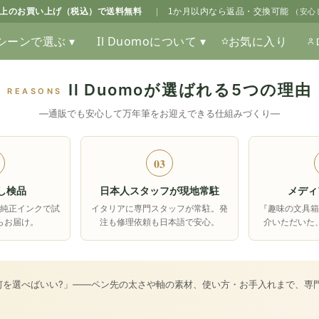
0以上のお買い上げ（税込）で送料無料
|
1か月以内なら返品・交換可能
（安心
シーンで選ぶ ▾
Il Duomoについて ▾
お気に入り
Il Duomoが選ばれる5つの理由
REASONS
―通販でも安心して万年筆をお迎えできる仕組みづくり―
03
し検品
日本人スタッフが現地常駐
メディ
純正インクで試
イタリアに専門スタッフが常駐。発
『趣味の文具
らお届け。
注も修理依頼も日本語で安心。
介いただいた
何を選べばいい?」――ペン先の太さや軸の素材、使い方・お手入れまで、専