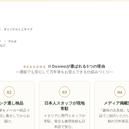
オリジナルミニサイズ
ド
デルタ
など
Il Duomoが選ばれる5つの理由
REASONS
―通販でも安心して万年筆をお迎えできる仕組みづくり―
02
03
04
ンク通し検品
日本人スタッフが現地
メディア掲載
常駐
筆をメーカー純正イ
『趣味の文具箱』
試し書きしてからお
イタリアに専門スタッフが
誌でご紹介いただ
届け。
常駐。発注も修理依頼も日
頼の万年筆店
本語で安心。