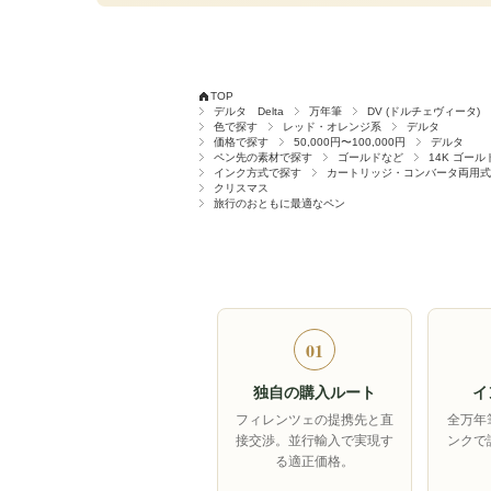
TOP
デルタ Delta
万年筆
DV (ドルチェヴィータ)
色で探す
レッド・オレンジ系
デルタ
価格で探す
50,000円〜100,000円
デルタ
ペン先の素材で探す
ゴールドなど
14K ゴール
インク方式で探す
カートリッジ・コンバータ両用式
クリスマス
旅行のおともに最適なペン
01
独自の購入ルート
イ
フィレンツェの提携先と直
全万年
接交渉。並行輸入で実現す
ンクで
る適正価格。