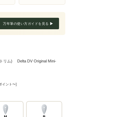
万年筆の使い方ガイドを見る ▶
elta DV Original Mini-
8ポイント〜]
M
B