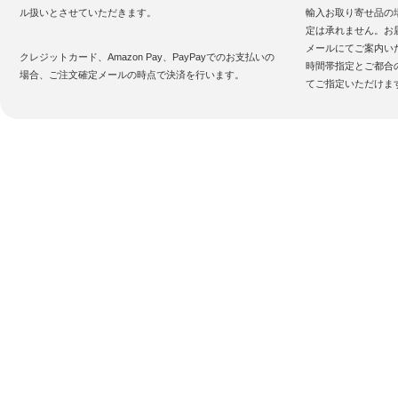
ル扱いとさせていただきます。
輸入お取り寄せ品の
定は承れません。お
メールにてご案内い
クレジットカード、Amazon Pay、PayPayでのお支払いの
時間帯指定とご都合
場合、ご注文確定メールの時点で決済を行います。
てご指定いただけま
お買い物案内
特定
Copyright(C)