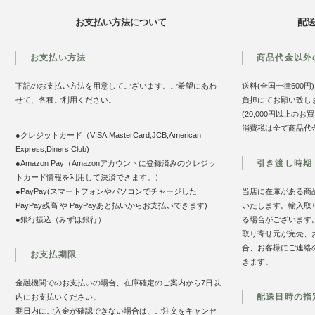
お支払い方法について
配
お支払い方法
商品代金以外
下記のお支払い方法を用意してございます。ご希望にあわ
送料(全国一律600
せて、各種ご利用ください。
負担にてお願い致し
(20,000円以上の
消費税は全て商品代
●クレジットカード（VISA,MasterCard,JCB,American
Express,Diners Club)
引き渡し時期
●Amazon Pay（Amazonアカウントに登録済みのクレジッ
トカード情報を利用して決済できます。）
●PayPay(スマートフォンやパソコンでチャージした
当店に在庫がある商
PayPay残高 や PayPayあと払いからお支払いできます)
いたします。輸入取
●銀行振込（みずほ銀行）
る場合がございます
取り寄せ元が完売、
合、お客様にご連絡
お支払期限
きます。
金融機関でのお支払いの場合、在庫確定のご案内から7日以
配送日時の指
内にお支払いください。
期日内にご入金が確認できない場合は、ご注文をキャンセ