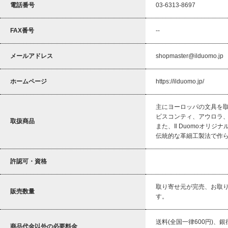
電話番号
03-6313-8697
FAX番号
--
メールアドレス
shopmaster@ilduomo.jp
ホームページ
https://ilduomo.jp/
主にヨーロッパの文具を
ビスコンティ、アウロラ
取扱商品
また、Il Duomoオリ
伝統的な革細工製法で作
許認可・資格
取り寄せ元が完売、お取
販売数量
す。
送料(全国一律600円)
商品代金以外の必要料金