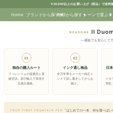
￥20,000以上のお買い上げ（税込）で送料
Home
ブランドから探す ▾
種類から探す ▾
シーンで選ぶ ▾
I
Il D
REASONS
―通販でも安心して
01
02
独自の購入ルート
インク通し検品
日本
フィレンツェの提携先と直
全万年筆をメーカー純正イ
接交渉。並行輸入で実現す
ンクで試し書きしてからお
イタ
る適正価格。
届け。
常駐
「はじめての一本、何を選べばい
YOUR FIRST FOUNTAIN PEN