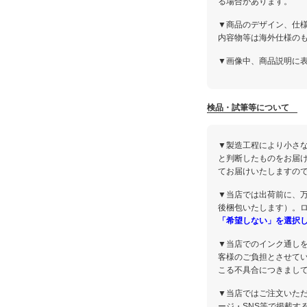
る場合があります。
▼商品のデザイン、仕
内容物等は海外仕様の
▼画像中、商品説明に
検品・試筆等について
▼製造工程により小さ
と判断したものをお届
てお届けいたしますの
▼当店では出荷前に、
後梱包いたします）。
「希望しない」を選択
▼当店でのインク通し
客様のご負担とさせて
こる不具合につきまし
▼当店ではご注文いた
ージ・SNS等で掲載す