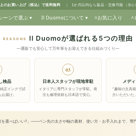
0以上のお買い上げ（税込）で送料無料
|
1か月以内なら返品・交換可能
（安心
シーンで選ぶ ▾
Il Duomoについて ▾
お気に入り
Il Duomoが選ばれる5つの理由
REASONS
―通販でも安心して万年筆をお迎えできる仕組みづくり―
03
し検品
日本人スタッフが現地常駐
メディ
純正インクで試
イタリアに専門スタッフが常駐。発
『趣味の文具
らお届け。
注も修理依頼も日本語で安心。
介いただいた
何を選べばいい?」――ペン先の太さや軸の素材、使い方・お手入れまで、専