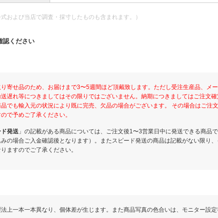
公式および当店で調査・採寸したものも含まれます。）
確認ください
取り寄せ品のため、お届けまで3〜5週間ほど頂戴致します。ただし受注生産品、メ
輸送遅れ等につきましてはその限りではございません。納期につきましてはご注文確
商品でも輸入元の状況により既に完売、欠品の場合がございます。 その場合はご注
すので予めご了承ください。
ード発送
」の記載がある商品については、ご注文後1〜3営業日中に発送できる商品
込みの場合ご入金確認後となります）。またスピード発送の商品は記載がない限り、
なりますのでご了承ください。
製法上一本一本異なり、個体差が生じます。また商品写真の色合いは、モニター設定