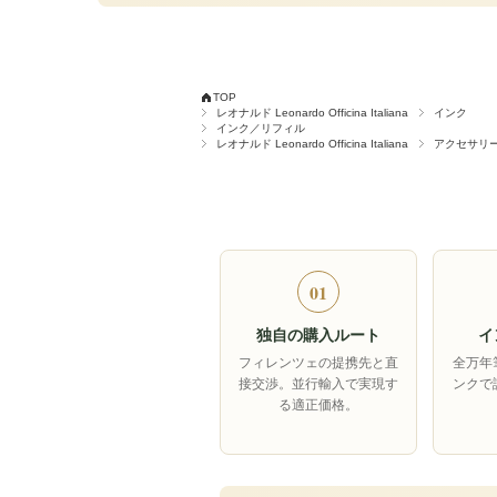
TOP
レオナルド Leonardo Officina Italiana
インク
インク／リフィル
レオナルド Leonardo Officina Italiana
アクセサリ
01
独自の購入ルート
イ
フィレンツェの提携先と直
全万年
接交渉。並行輸入で実現す
ンクで
る適正価格。