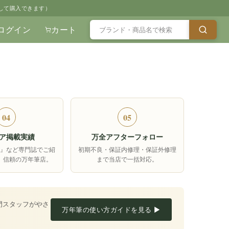
して購入できます）
ログイン
カート
04
05
ア掲載実績
万全アフターフォロー
箱』など専門誌でご紹
初期不良・保証内修理・保証外修理
、信頼の万年筆店。
まで当店で一括対応。
門スタッフがやさ
万年筆の使い方ガイドを見る ▶