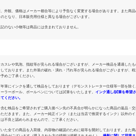
様、外観、価格はメーカー都合等により予告なく変更する場合があります。また商品
ものとなり、日本販売用仕様と異なる場合がございます。
表記のない小物等は商品には含まれておりません。
なカスレや気泡、指紋等が見られる場合がございますが、メーカー検品を通過したも
けしております。また外装の破れ・潰れ・汚れ等が見られる場合がございますが、程
で予めご了承ください。
万年筆にインクを通して検品をしております（デモンストレーター仕様等一部を除く
ローラーボール、ボールペンについては試筆をいたします。
インク通し/試筆を希望
してください。
を含む検品をご希望されずご購入後ペン先の不具合が明らかになった商品の返品・交
いただきます。また、メーカー純正インク（または当店で推奨するインク）以外のイ
ては不良と認められませんので、ご了承ください。
だいた全ての商品を入荷後、内容物の確認のために箱等を開封しております。また商
る場合がございます（購入された方の情報は掲載されません）。
撮影に関して同意さ