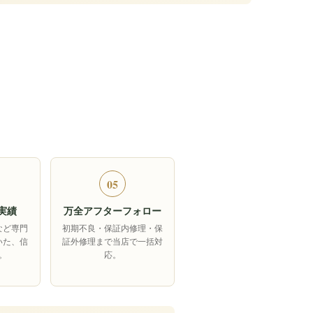
05
実績
万全アフターフォロー
など専門
初期不良・保証内修理・保
いた、信
証外修理まで当店で一括対
。
応。