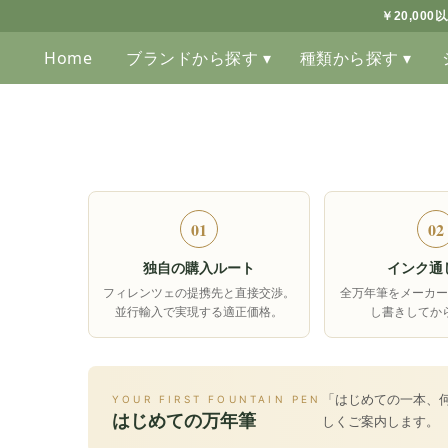
￥20,00
Home
ブランドから探す ▾
種類から探す ▾
01
02
独自の購入ルート
インク通
フィレンツェの提携先と直接交渉。
全万年筆をメーカー
並行輸入で実現する適正価格。
し書きしてか
「はじめての一本、
YOUR FIRST FOUNTAIN PEN
はじめての万年筆
しくご案内します。