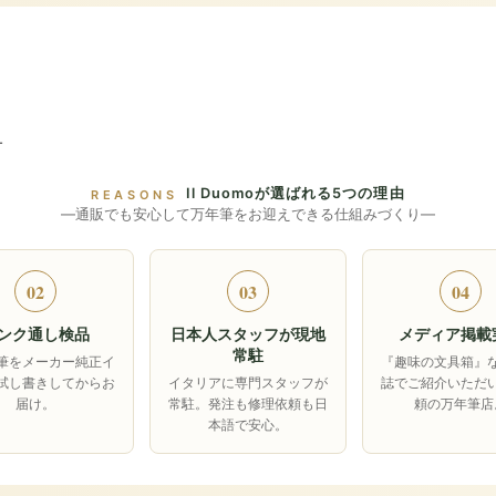
ー
Il Duomoが選ばれる5つの理由
REASONS
―通販でも安心して万年筆をお迎えできる仕組みづくり―
02
03
04
ンク通し検品
日本人スタッフが現地
メディア掲載
常駐
筆をメーカー純正イ
『趣味の文具箱』
試し書きしてからお
イタリアに専門スタッフが
誌でご紹介いただ
届け。
常駐。発注も修理依頼も日
頼の万年筆店
本語で安心。