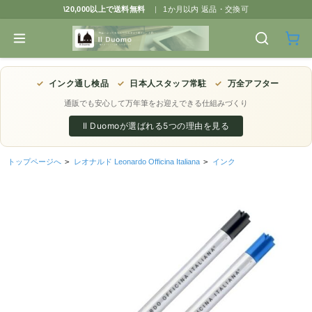
\20,000以上で送料無料
|
1か月以内 返品・交換可
✓
インク通し検品
✓
日本人スタッフ常駐
✓
万全アフター
通販でも安心して万年筆をお迎えできる仕組みづくり
Il Duomoが選ばれる5つの理由を見る
トップページへ
>
レオナルド Leonardo Officina Italiana
>
インク