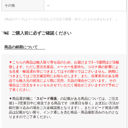
その他
--
(商品のデータはメーカー公式および当店で調査・採寸したものも含まれます。）
ご購入前に必ずご確認ください
商品の納期について
▼こちらの商品は輸入取り寄せ品のため、お届けまで3～5週間ほど頂戴
致します。ただし受注生産品、メーカー生産待ち、コロナ禍の影響によ
る生産・輸送遅れ等につきましてはその限りではございません。納期に
つきましてはご注文確定時にお知らせします。また、在庫表示がある商
品でも輸入元の状況により既に完売、欠品の場合がございます。 その
場合はご注文をキャンセルさせていただく場合がございますので予めご
了承ください。
▼商品選択欄に「
スピード発送
」の記載がある商品については、ご注文
後1～3営業日中に発送できる商品です（休業日を除く。お支払い方法が
銀行振り込みの場合ご入金確認後となります）。またスピード発送の商
品は記載がない限り、インク通しを含む検品・商品撮影済みのものとな
りますのでご了承ください。