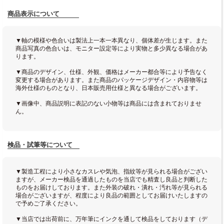
商品表示について
▼軸の模様や色合いは製法上一本一本異なり、個体差が生じます。また
商品写真の色合いは、モニター設定等により実物と多少異なる場合があ
ります。
▼商品のデザイン、仕様、外観、価格はメーカー都合等により予告なく
変更する場合があります。また商品のパッケージデザイン・内容物等は
海外仕様のものとなり、日本販売用仕様と異なる場合がございます。
▼画像中、商品説明に表記のない小物等は商品には含まれておりませ
ん。
検品・試筆等について
▼製造工程により小さなカスレや気泡、指紋等が見られる場合がござい
ますが、メーカー検品を通過したものを当店でも精査し良品と判断した
ものをお届けしております。また外装の破れ・潰れ・汚れ等が見られる
場合がございますが、程度により良品の範囲としてお届けいたしますの
で予めご了承ください。
▼当店では出荷前に、万年筆にインクを通して検品をしております（デ