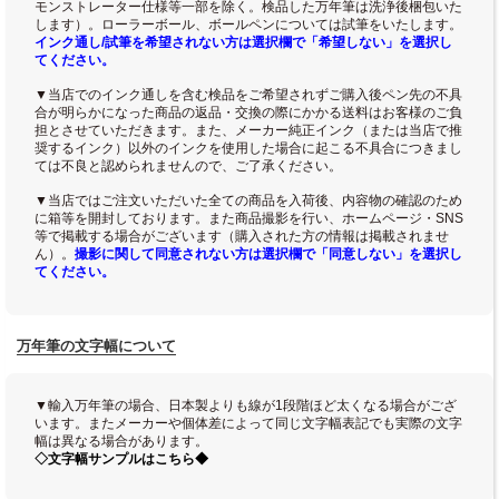
モンストレーター仕様等一部を除く。検品した万年筆は洗浄後梱包いた
します）。ローラーボール、ボールペンについては試筆をいたします。
インク通し/試筆を希望されない方は選択欄で「希望しない」を選択し
てください。
▼当店でのインク通しを含む検品をご希望されずご購入後ペン先の不具
合が明らかになった商品の返品・交換の際にかかる送料はお客様のご負
担とさせていただきます。また、メーカー純正インク（または当店で推
奨するインク）以外のインクを使用した場合に起こる不具合につきまし
ては不良と認められませんので、ご了承ください。
▼当店ではご注文いただいた全ての商品を入荷後、内容物の確認のため
に箱等を開封しております。また商品撮影を行い、ホームページ・SNS
等で掲載する場合がございます（購入された方の情報は掲載されませ
ん）。
撮影に関して同意されない方は選択欄で「同意しない」を選択し
てください。
万年筆の文字幅について
▼輸入万年筆の場合、日本製よりも線が1段階ほど太くなる場合がござ
います。またメーカーや個体差によって同じ文字幅表記でも実際の文字
幅は異なる場合があります。
◇文字幅サンプルはこちら◆