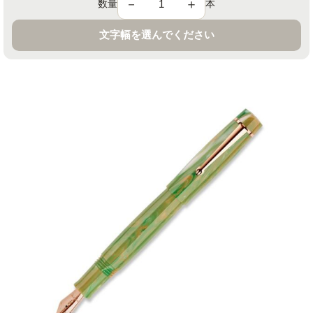
－
＋
数量
本
文字幅を選んでください