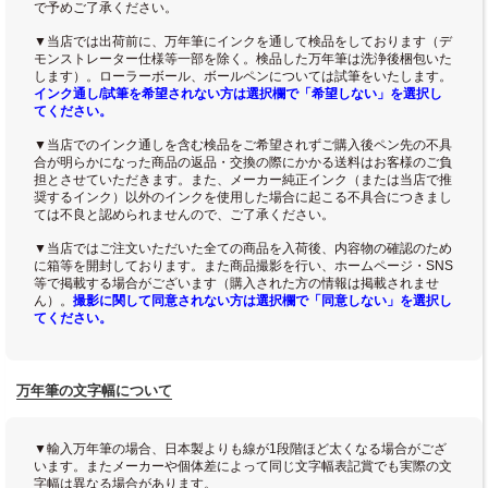
で予めご了承ください。
▼当店では出荷前に、万年筆にインクを通して検品をしております（デ
モンストレーター仕様等一部を除く。検品した万年筆は洗浄後梱包いた
します）。ローラーボール、ボールペンについては試筆をいたします。
インク通し/試筆を希望されない方は選択欄で「希望しない」を選択し
てください。
▼当店でのインク通しを含む検品をご希望されずご購入後ペン先の不具
合が明らかになった商品の返品・交換の際にかかる送料はお客様のご負
担とさせていただきます。また、メーカー純正インク（または当店で推
奨するインク）以外のインクを使用した場合に起こる不具合につきまし
ては不良と認められませんので、ご了承ください。
▼当店ではご注文いただいた全ての商品を入荷後、内容物の確認のため
に箱等を開封しております。また商品撮影を行い、ホームページ・SNS
等で掲載する場合がございます（購入された方の情報は掲載されませ
ん）。
撮影に関して同意されない方は選択欄で「同意しない」を選択し
てください。
万年筆の文字幅について
▼輸入万年筆の場合、日本製よりも線が1段階ほど太くなる場合がござ
います。またメーカーや個体差によって同じ文字幅表記賞でも実際の文
字幅は異なる場合があります。