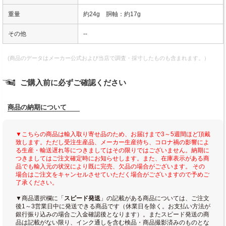
重量
約24g 胴軸：約17g
その他
--
(商品のデータはメーカー公式および当店で調査・採寸したものも含まれます。）
ご購入前に必ずご確認ください
商品の納期について
▼こちらの商品は輸入取り寄せ品のため、お届けまで3～5週間ほど頂戴
致します。ただし受注生産品、メーカー生産待ち、コロナ禍の影響によ
る生産・輸送遅れ等につきましてはその限りではございません。納期に
つきましてはご注文確定時にお知らせします。また、在庫表示がある商
品でも輸入元の状況により既に完売、欠品の場合がございます。 その
場合はご注文をキャンセルさせていただく場合がございますので予めご
了承ください。
▼商品選択欄に「
スピード発送
」の記載がある商品については、ご注文
後1～3営業日中に発送できる商品です（休業日を除く。お支払い方法が
銀行振り込みの場合ご入金確認後となります）。またスピード発送の商
品は記載がない限り、インク通しを含む検品・商品撮影済みのものとな