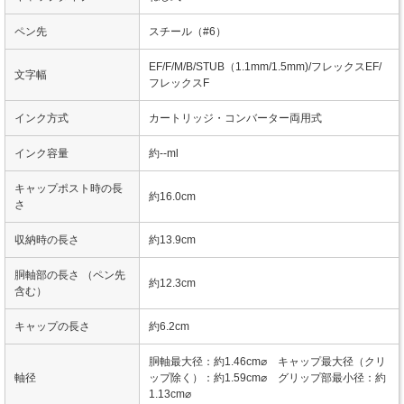
ペン先
スチール（#6）
EF/F/M/B/STUB（1.1mm/1.5mm)/フレックスEF/
文字幅
フレックスF
インク方式
カートリッジ・コンバーター両用式
インク容量
約--ml
キャップポスト時の長
約16.0cm
さ
収納時の長さ
約13.9cm
胴軸部の長さ （ペン先
約12.3cm
含む）
キャップの長さ
約6.2cm
胴軸最大径：約1.46cm⌀ キャップ最大径（クリ
軸径
ップ除く）：約1.59cm⌀ グリップ部最小径：約
1.13cm⌀