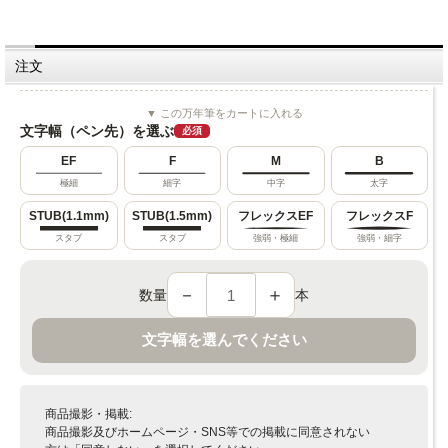
注文
▼ この万年筆をカートに入れる
文字幅（ペン先）を選ぶ
必須
EF
F
M
B
極細
細字
中字
太字
STUB(1.1mm)
STUB(1.5mm)
フレックスEF
フレックスF
スタブ
スタブ
強弱・極細
強弱・細字
－
＋
数量
本
文字幅を選んでください
商品撮影・掲載:
商品撮影及びホームページ・SNS等での掲載に同意されない