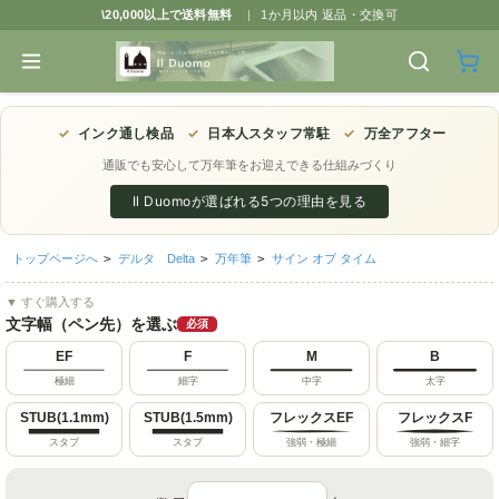
\20,000以上で送料無料
|
1か月以内 返品・交換可
✓
インク通し検品
✓
日本人スタッフ常駐
✓
万全アフター
通販でも安心して万年筆をお迎えできる仕組みづくり
Il Duomoが選ばれる5つの理由を見る
トップページへ
>
デルタ Delta
>
万年筆
>
サイン オブ タイム
▼ すぐ購入する
文字幅（ペン先）を選ぶ
必須
EF
F
M
B
極細
細字
中字
太字
STUB(1.1mm)
STUB(1.5mm)
フレックスEF
フレックスF
スタブ
スタブ
強弱・極細
強弱・細字