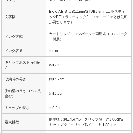
EF/F/M/B/STUB1.1mm/STUB1.5mm/エラスティ
文字幅
ックEF/エラスティックF（フェニーチェとは刻印
が異なります）
カートリッジ・コンバーター両用式（コンバータ
インク方式
ー付属）
インク容量
約--ml
キャップポスト時の長
約17cm
さ
収納時の長さ
約14.2cm
胴軸部の長さ （ペン先
約12.9cm
含む）
キャップの長さ
約6.5cm
胴軸径：約1.46cm⌀ グリップ径：約1.06cm⌀
最大軸径
キャップ径（クリップ除く）：約1.55cm⌀