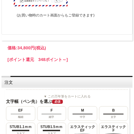
(お買い物時のカート画面からもご登録できます)
価格:
34,800円
(税込)
[ポイント還元 348ポイント～]
注文
▼ この万年筆をカートに入れる
文字幅（ペン先）を選ぶ
必須
EF
F
M
B
極細
細字
中字
太字
STUB1.1ｍｍ
STUB1.5ｍｍ
エラスティック
エラスティック
EF
F
スタブ
スタブ