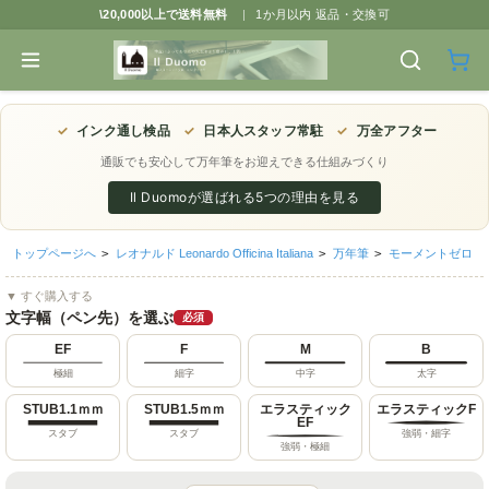
\20,000以上で送料無料
|
1か月以内 返品・交換可
✓
インク通し検品
✓
日本人スタッフ常駐
✓
万全アフター
通販でも安心して万年筆をお迎えできる仕組みづくり
Il Duomoが選ばれる5つの理由を見る
トップページへ
>
レオナルド Leonardo Officina Italiana
>
万年筆
>
モーメントゼロ
▼ すぐ購入する
文字幅（ペン先）を選ぶ
必須
EF
F
M
B
極細
細字
中字
太字
STUB1.1ｍｍ
STUB1.5ｍｍ
エラスティック
エラスティックF
EF
スタブ
スタブ
強弱・細字
強弱・極細