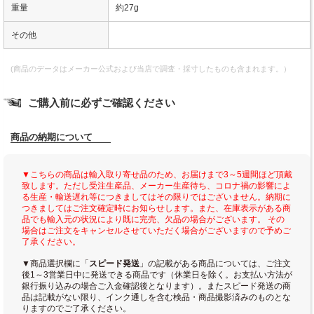
重量
約27g
その他
(商品のデータはメーカー公式および当店で調査・採寸したものも含まれます。）
ご購入前に必ずご確認ください
商品の納期について
▼こちらの商品は輸入取り寄せ品のため、お届けまで3～5週間ほど頂戴
致します。ただし受注生産品、メーカー生産待ち、コロナ禍の影響によ
る生産・輸送遅れ等につきましてはその限りではございません。納期に
つきましてはご注文確定時にお知らせします。また、在庫表示がある商
品でも輸入元の状況により既に完売、欠品の場合がございます。 その
場合はご注文をキャンセルさせていただく場合がございますので予めご
了承ください。
▼商品選択欄に「
スピード発送
」の記載がある商品については、ご注文
後1～3営業日中に発送できる商品です（休業日を除く。お支払い方法が
銀行振り込みの場合ご入金確認後となります）。またスピード発送の商
品は記載がない限り、インク通しを含む検品・商品撮影済みのものとな
りますのでご了承ください。