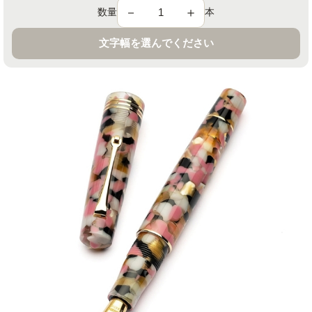
－
＋
数量
本
文字幅を選んでください