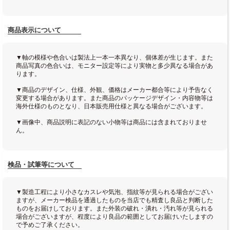
商品表示について
▼軸の模様や色合いは製法上一本一本異なり、個体差が生じます。また
商品写真の色合いは、モニター設定等により実物と多少異なる場合があ
ります。
▼商品のデザイン、仕様、外観、価格はメーカー都合等により予告なく
変更する場合があります。また商品のパッケージデザイン・内容物等は
海外仕様のものとなり、日本販売用仕様と異なる場合がございます。
▼画像中、商品説明に表記のない小物等は商品には含まれておりませ
ん。
検品・試筆等について
▼製造工程により小さなカスレや気泡、指紋等が見られる場合がござい
ますが、メーカー検品を通過したものを当店でも精査し良品と判断した
ものをお届けしております。また外装の破れ・潰れ・汚れ等が見られる
場合がございますが、程度により良品の範囲としてお届けいたしますの
で予めご了承ください。