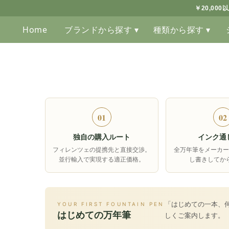
￥20,00
Home
ブランドから探す ▾
種類から探す ▾
01
02
独自の購入ルート
インク通
フィレンツェの提携先と直接交渉。
全万年筆をメーカー
並行輸入で実現する適正価格。
し書きしてか
「はじめての一本、
YOUR FIRST FOUNTAIN PEN
はじめての万年筆
しくご案内します。