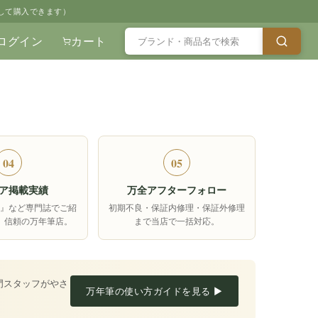
して購入できます）
ログイン
カート
04
05
ア掲載実績
万全アフターフォロー
箱』など専門誌でご紹
初期不良・保証内修理・保証外修理
、信頼の万年筆店。
まで当店で一括対応。
門スタッフがやさ
万年筆の使い方ガイドを見る ▶