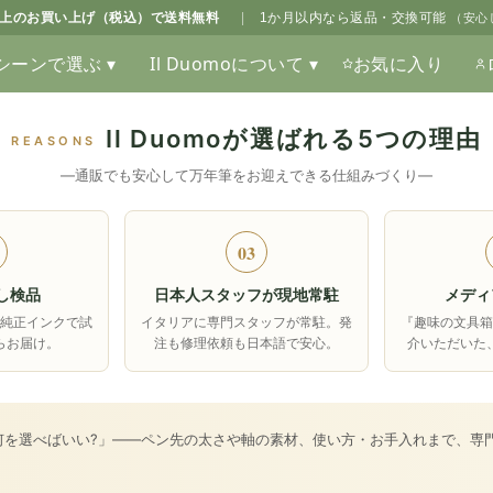
0以上のお買い上げ（税込）で送料無料
|
1か月以内なら返品・交換可能
（安心
シーンで選ぶ ▾
Il Duomoについて ▾
お気に入り
Il Duomoが選ばれる5つの理由
REASONS
―通販でも安心して万年筆をお迎えできる仕組みづくり―
03
し検品
日本人スタッフが現地常駐
メディ
純正インクで試
イタリアに専門スタッフが常駐。発
『趣味の文具
らお届け。
注も修理依頼も日本語で安心。
介いただいた
何を選べばいい?」――ペン先の太さや軸の素材、使い方・お手入れまで、専