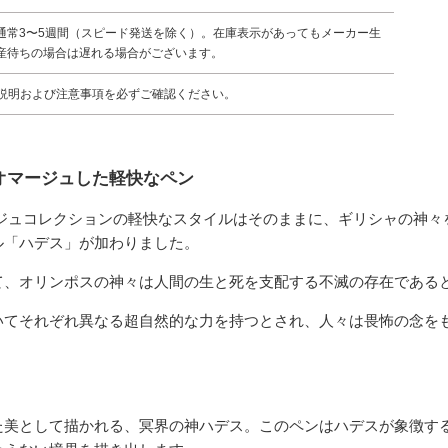
通常3〜5週間（スピード発送を除く）。在庫表示があってもメーカー生
産待ちの場合は遅れる場合がございます。
説明および注意事項を必ずご確認ください。
オマージュした軽快なペン
ージュコレクションの軽快なスタイルはそのままに、ギリシャの神々
ル「ハデス」が加わりました。
て、オリンポスの神々は人間の生と死を支配する不滅の存在である
いてそれぞれ異なる超自然的な力を持つとされ、人々は畏怖の念を
た美として描かれる、冥界の神ハデス。このペンはハデスが象徴す