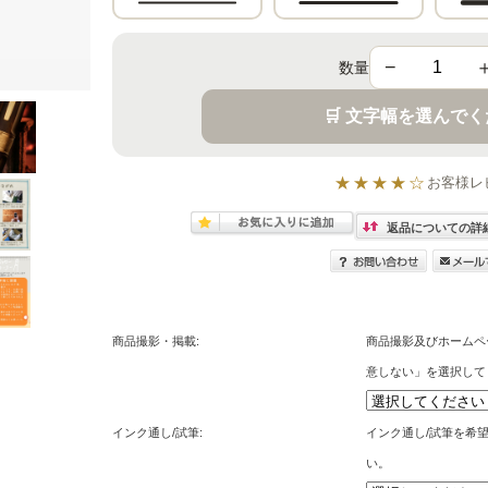
−
数量
🛒 文字幅を選んで
★★★★☆
お客様レ
返品についての詳
商品撮影・掲載:
商品撮影及びホームペ
意しない」を選択して
インク通し/試筆:
インク通し/試筆を希
い。