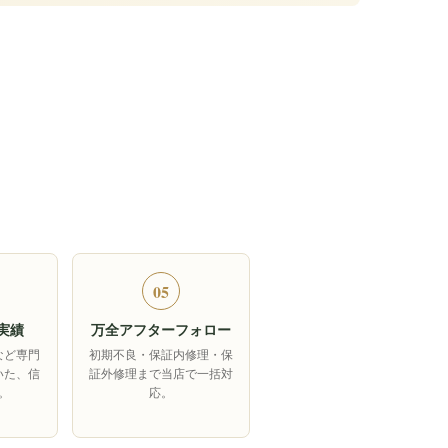
05
実績
万全アフターフォロー
など専門
初期不良・保証内修理・保
いた、信
証外修理まで当店で一括対
。
応。