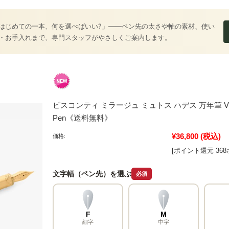
はじめての一本、何を選べばいい?」――ペン先の太さや軸の素材、使い
・お手入れまで、専門スタッフがやさしくご案内します。
ビスコンティ ミラージュ ミュトス ハデス 万年筆 Visconti 
Pen《送料無料》
¥36,800
(税込)
価格:
[ポイント還元 36
文字幅（ペン先）を選ぶ
必須
F
M
細字
中字