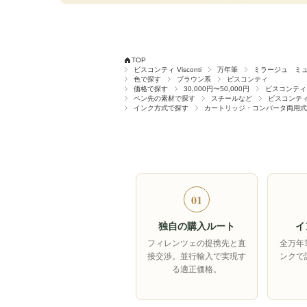
TOP
ビスコンティ Visconti
万年筆
ミラージュ ミ
色で探す
ブラウン系
ビスコンティ
価格で探す
30,000円〜50,000円
ビスコンティ
ペン先の素材で探す
スチールなど
ビスコンテ
インク方式で探す
カートリッジ・コンバータ両用式
01
独自の購入ルート
イ
フィレンツェの提携先と直
全万年
接交渉。並行輸入で実現す
ンクで
る適正価格。