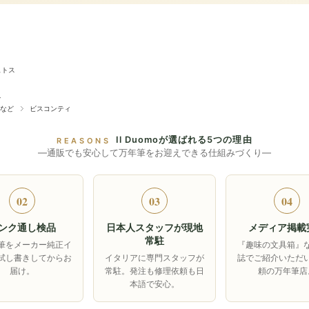
ュトス
ィ
など
ビスコンティ
Il Duomoが選ばれる5つの理由
REASONS
―通販でも安心して万年筆をお迎えできる仕組みづくり―
02
03
04
ンク通し検品
日本人スタッフが現地
メディア掲載
常駐
筆をメーカー純正イ
『趣味の文具箱』
試し書きしてからお
イタリアに専門スタッフが
誌でご紹介いただ
届け。
常駐。発注も修理依頼も日
頼の万年筆店
本語で安心。