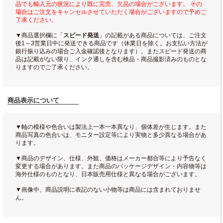
品でも輸入元の状況により既に完売、欠品の場合がございます。 その
場合はご注文をキャンセルさせていただく場合がございますので予めご
了承ください。
▼商品選択欄に「
スピード発送
」の記載がある商品については、ご注文
後1～3営業日中に発送できる商品です（休業日を除く。お支払い方法が
銀行振り込みの場合ご入金確認後となります）。またスピード発送の商
品は記載がない限り、インク通しを含む検品・商品撮影済みのものとな
りますのでご了承ください。
商品表示について
▼軸の模様や色合いは製法上一本一本異なり、個体差が生じます。また
商品写真の色合いは、モニター設定等により実物と多少異なる場合があ
ります。
▼商品のデザイン、仕様、外観、価格はメーカー都合等により予告なく
変更する場合があります。また商品のパッケージデザイン・内容物等は
海外仕様のものとなり、日本販売用仕様と異なる場合がございます。
▼画像中、商品説明に表記のない小物等は商品には含まれておりませ
ん。