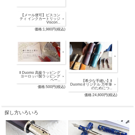
【メール便可】ビスコン
ティ インクカートリッジ
Viscon...
価格:1,980円(税込)
Il Duomo 高級ラッピング
ヨーロッパ製ラッピング
ペー...
【希少な手縫い】Il
Duomoオリジナル 万年筆
価格:500円(税込)
のためにつ...
価格:24,800円(税込)
探し方いろいろ