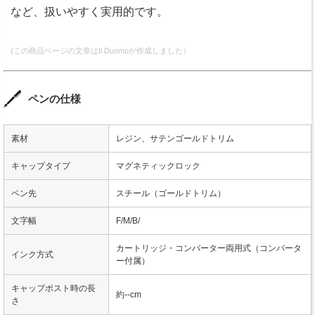
など、扱いやすく実用的です。
(この商品ページの文章はIl Duomoが作成しました）
ペンの仕様
素材
レジン、サテンゴールドトリム
キャップタイプ
マグネティックロック
ペン先
スチール（ゴールドトリム）
文字幅
F/M/B/
カートリッジ・コンバーター両用式（コンバータ
インク方式
ー付属）
キャップポスト時の長
約--cm
さ