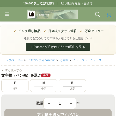
\20,000以上で送料無料
|
1か月以内 返品・交換可
✓
インク通し検品
✓
日本人スタッフ常駐
✓
万全アフター
通販でも安心して万年筆をお迎えできる仕組みづくり
Il Duomoが選ばれる5つの理由を見る
トップページへ
>
ビスコンティ Visconti
>
万年筆
>
ミラージュ ミュトス
▼ すぐ購入する
文字幅（ペン先）を選ぶ
必須
F
M
B
細字
中字
太字
－
＋
数量
本
文字幅を選んでください