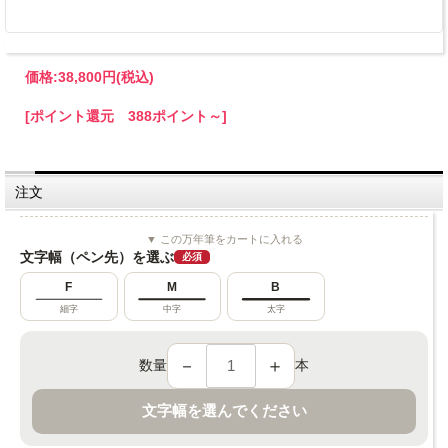
価格:
38,800円
(税込)
[ポイント還元 388ポイント～]
注文
▼ この万年筆をカートに入れる
文字幅（ペン先）を選ぶ
必須
F
M
B
細字
中字
太字
－
＋
数量
本
文字幅を選んでください