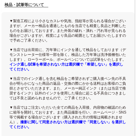
検品・試筆等について
▼製造工程により小さなカスレや気泡、指紋等が見られる場合がござい
ますが、メーカー検品を通過したものを当店でも精査し良品と判断した
ものをお届けしております。また外装の破れ・潰れ・汚れ等が見られる
場合がございますが、程度により良品の範囲としてお届けいたしますの
で予めご了承ください。
▼当店では出荷前に、万年筆にインクを通して検品をしております（デ
モンストレーター仕様等一部を除く。検品した万年筆は洗浄後梱包いた
します）。ローラーボール、ボールペンについては試筆をいたします。
インク通し/試筆を希望されない方は選択欄で「希望しない」を選択し
てください。
▼当店でのインク通しを含む検品をご希望されずご購入後ペン先の不具
合が明らかになった商品の返品・交換の際にかかる送料はお客様のご負
担とさせていただきます。また、メーカー純正インク（または当店で推
奨するインク）以外のインクを使用した場合に起こる不具合につきまし
ては不良と認められませんので、ご了承ください。
▼当店ではご注文いただいた全ての商品を入荷後、内容物の確認のため
に箱等を開封しております。また商品撮影を行い、ホームページ・SNS
等で掲載する場合がございます（購入された方の情報は掲載されませ
ん）。
撮影に関して同意されない方は選択欄で「同意しない」を選択し
てください。