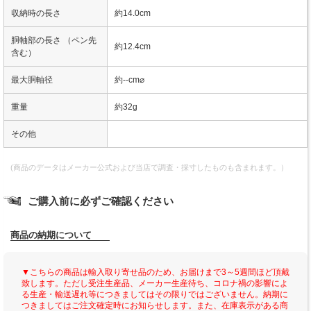
収納時の長さ
約14.0cm
胴軸部の長さ （ペン先
約12.4cm
含む）
最大胴軸径
約--cm⌀
重量
約32g
その他
(商品のデータはメーカー公式および当店で調査・採寸したものも含まれます。）
ご購入前に必ずご確認ください
商品の納期について
▼こちらの商品は輸入取り寄せ品のため、お届けまで3～5週間ほど頂戴
致します。ただし受注生産品、メーカー生産待ち、コロナ禍の影響によ
る生産・輸送遅れ等につきましてはその限りではございません。納期に
つきましてはご注文確定時にお知らせします。また、在庫表示がある商