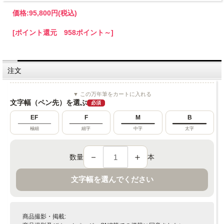
価格:
95,800円
(税込)
[ポイント還元 958ポイント～]
注文
▼ この万年筆をカートに入れる
文字幅（ペン先）を選ぶ
必須
EF
F
M
B
極細
細字
中字
太字
－
＋
数量
本
文字幅を選んでください
商品撮影・掲載: