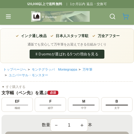
\20,000以上で送料無料
|
1か月以内 返品・交換可
✓
インク通し検品
✓
日本人スタッフ常駐
✓
万全アフター
通販でも安心して万年筆をお迎えできる仕組みづくり
Il Duomoが選ばれる5つの理由を見る
トップページへ
>
モンテグラッパ Montegrappa
>
万年筆
>
ユニバーサル・モンスター
▼ すぐ購入する
文字幅（ペン先）を選ぶ
必須
EF
F
M
B
極細
細字
中字
太字
－
＋
数量
本