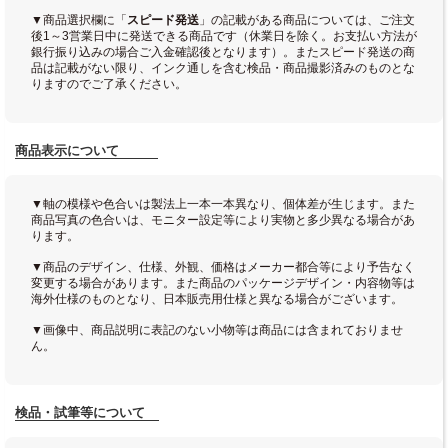
▼商品選択欄に「
スピード発送
」の記載がある商品については、ご注文
後1～3営業日中に発送できる商品です（休業日を除く。お支払い方法が
銀行振り込みの場合ご入金確認後となります）。またスピード発送の商
品は記載がない限り、インク通しを含む検品・商品撮影済みのものとな
りますのでご了承ください。
商品表示について
▼軸の模様や色合いは製法上一本一本異なり、個体差が生じます。また
商品写真の色合いは、モニター設定等により実物と多少異なる場合があ
ります。
▼商品のデザイン、仕様、外観、価格はメーカー都合等により予告なく
変更する場合があります。また商品のパッケージデザイン・内容物等は
海外仕様のものとなり、日本販売用仕様と異なる場合がございます。
▼画像中、商品説明に表記のない小物等は商品には含まれておりませ
ん。
検品・試筆等について