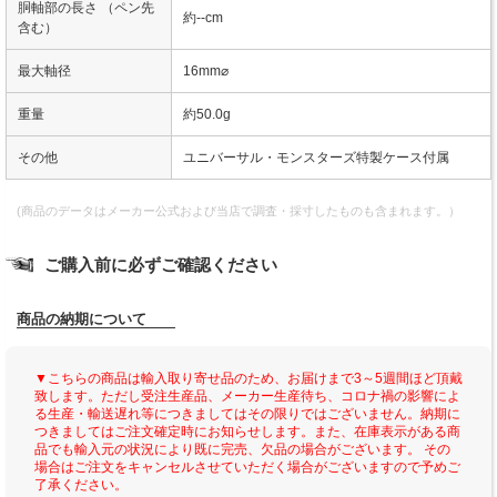
胴軸部の長さ （ペン先
約--cm
含む）
最大軸径
16mm⌀
重量
約50.0g
その他
ユニバーサル・モンスターズ特製ケース付属
(商品のデータはメーカー公式および当店で調査・採寸したものも含まれます。）
ご購入前に必ずご確認ください
商品の納期について
▼こちらの商品は輸入取り寄せ品のため、お届けまで3～5週間ほど頂戴
致します。ただし受注生産品、メーカー生産待ち、コロナ禍の影響によ
る生産・輸送遅れ等につきましてはその限りではございません。納期に
つきましてはご注文確定時にお知らせします。また、在庫表示がある商
品でも輸入元の状況により既に完売、欠品の場合がございます。 その
場合はご注文をキャンセルさせていただく場合がございますので予めご
了承ください。