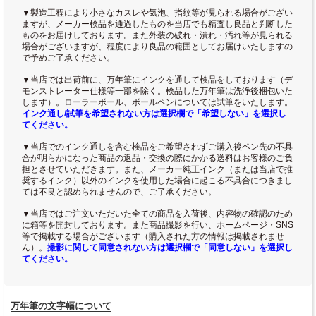
▼製造工程により小さなカスレや気泡、指紋等が見られる場合がござい
ますが、メーカー検品を通過したものを当店でも精査し良品と判断した
ものをお届けしております。また外装の破れ・潰れ・汚れ等が見られる
場合がございますが、程度により良品の範囲としてお届けいたしますの
で予めご了承ください。
▼当店では出荷前に、万年筆にインクを通して検品をしております（デ
モンストレーター仕様等一部を除く。検品した万年筆は洗浄後梱包いた
します）。ローラーボール、ボールペンについては試筆をいたします。
インク通し/試筆を希望されない方は選択欄で「希望しない」を選択し
てください。
▼当店でのインク通しを含む検品をご希望されずご購入後ペン先の不具
合が明らかになった商品の返品・交換の際にかかる送料はお客様のご負
担とさせていただきます。また、メーカー純正インク（または当店で推
奨するインク）以外のインクを使用した場合に起こる不具合につきまし
ては不良と認められませんので、ご了承ください。
▼当店ではご注文いただいた全ての商品を入荷後、内容物の確認のため
に箱等を開封しております。また商品撮影を行い、ホームページ・SNS
等で掲載する場合がございます（購入された方の情報は掲載されませ
ん）。
撮影に関して同意されない方は選択欄で「同意しない」を選択し
てください。
万年筆の文字幅について