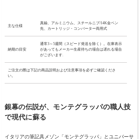
真鍮、アルミニウム、スチールニブ/14K金ペン
主な仕様
先、カートリッジ・コンバーター両用式
通常3～5週間（スピード発送を除く）。在庫表示
納期の目安
があってもメーカー生産待ちの場合は遅れる場合
がございます.
ご注文の際は下記の商品説明および注意事項を必ずご確認くださ
い。
銀幕の伝説が、モンテグラッパの職人技
で現代に蘇る
イタリアの筆記具メゾン「モンテグラッパ」とユニバーサ