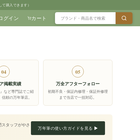
して購入できます）
ログイン
カート
04
05
ア掲載実績
万全アフターフォロー
箱』など専門誌でご紹
初期不良・保証内修理・保証外修理
、信頼の万年筆店。
まで当店で一括対応。
門スタッフがやさ
万年筆の使い方ガイドを見る ▶