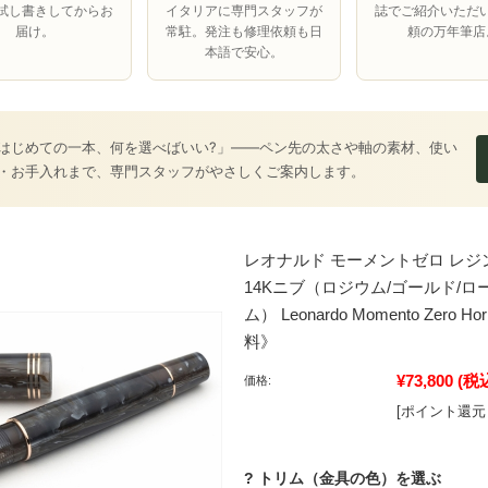
試し書きしてからお
イタリアに専門スタッフが
誌でご紹介いただ
届け。
常駐。発注も修理依頼も日
頼の万年筆店
本語で安心。
はじめての一本、何を選べばいい?」――ペン先の太さや軸の素材、使い
・お手入れまで、専門スタッフがやさしくご案内します。
レオナルド モーメントゼロ レジ
14Kニブ（ロジウム/ゴールド/
ム） Leonardo Momento Zero H
料》
¥73,800
(税
価格:
[ポイント還元 
? トリム（金具の色）を選ぶ