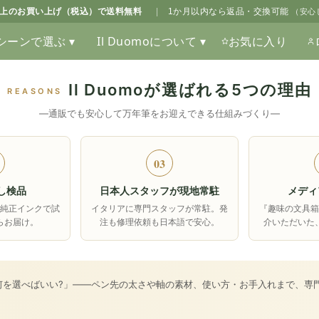
0以上のお買い上げ（税込）で送料無料
|
1か月以内なら返品・交換可能
（安心
シーンで選ぶ ▾
Il Duomoについて ▾
お気に入り
Il Duomoが選ばれる5つの理由
REASONS
―通販でも安心して万年筆をお迎えできる仕組みづくり―
03
し検品
日本人スタッフが現地常駐
メディ
純正インクで試
イタリアに専門スタッフが常駐。発
『趣味の文具
らお届け。
注も修理依頼も日本語で安心。
介いただいた
何を選べばいい?」――ペン先の太さや軸の素材、使い方・お手入れまで、専