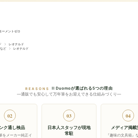
モーメントゼロ
ド
レオナルド
など
レオナルド
Il Duomoが選ばれる5つの理由
REASONS
―通販でも安心して万年筆をお迎えできる仕組みづくり―
02
03
04
ンク通し検品
日本人スタッフが現地
メディア掲載
常駐
筆をメーカー純正イ
『趣味の文具箱』