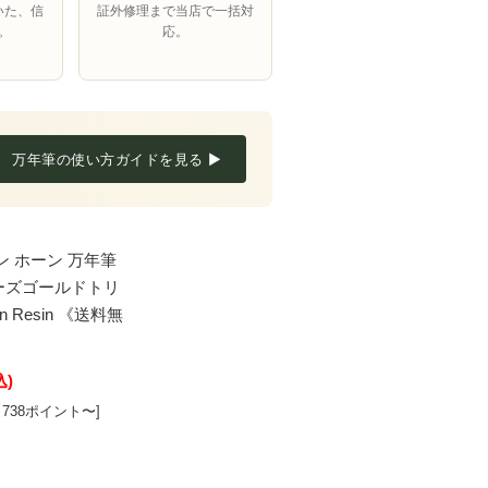
いた、信
証外修理まで当店で一括対
。
応。
万年筆の使い方ガイドを見る ▶
ン ホーン 万年筆
ローズゴールドトリ
orn Resin 《送料無
込)
738ポイント〜]