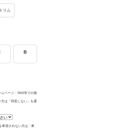
トリム
M
B
ムページ・SNS等での掲
い方は「同意しない」を選
。
筆を希望されない方は「希