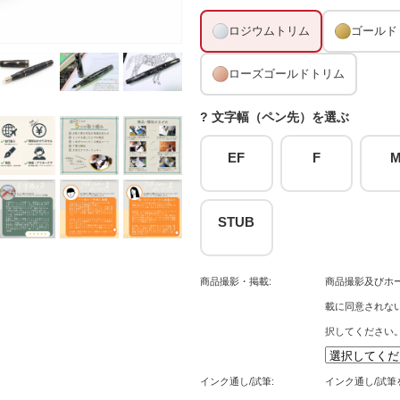
ロジウムトリム
ゴールド
ローズゴールドトリム
? 文字幅（ペン先）を選ぶ
EF
F
STUB
商品撮影・掲載:
商品撮影及びホー
載に同意されな
択してください
インク通し/試筆:
インク通し/試