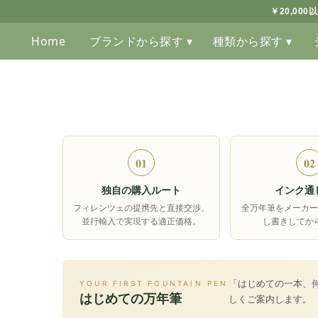
￥20,00
Home
ブランドから探す ▾
種類から探す ▾
01
02
独自の購入ルート
インク通
フィレンツェの提携先と直接交渉。
全万年筆をメーカー
並行輸入で実現する適正価格。
し書きしてか
「はじめての一本、
YOUR FIRST FOUNTAIN PEN
はじめての万年筆
しくご案内します。