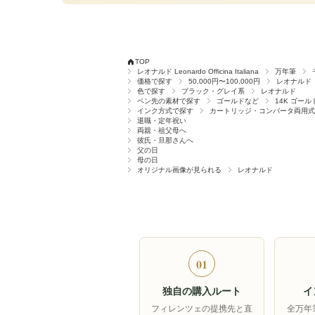
TOP
レオナルド Leonardo Officina Italiana
万年筆
価格で探す
50,000円〜100,000円
レオナルド
色で探す
ブラック・グレイ系
レオナルド
ペン先の素材で探す
ゴールドなど
14K ゴール
インク方式で探す
カートリッジ・コンバータ両用式
退職・定年祝い
両親・祖父母へ
彼氏・旦那さんへ
父の日
母の日
オリジナル画像が見られる
レオナルド
01
独自の購入ルート
イ
フィレンツェの提携先と直
全万年