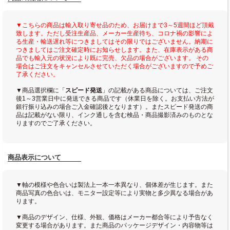
▼こちらの商品は輸入取り寄せ品のため、お届けまで3～5週間ほど頂戴
致します。ただし受注生産品、メーカー生産待ち、コロナ禍の影響によ
る生産・輸送遅れ等につきましてはその限りではございません。納期に
つきましてはご注文確定時にお知らせします。また、在庫表示がある商
品でも輸入元の状況により既に完売、欠品の場合がございます。 その
場合はご注文をキャンセルさせていただく場合がございますので予めご
了承ください。
▼商品選択欄に「
スピード発送
」の記載がある商品については、ご注文
後1～3営業日中に発送できる商品です（休業日を除く。お支払い方法が
銀行振り込みの場合ご入金確認後となります）。またスピード発送の商
品は記載がない限り、インク通しを含む検品・商品撮影済みのものとな
りますのでご了承ください。
商品表示について
▼軸の模様や色合いは製法上一本一本異なり、個体差が生じます。また
商品写真の色合いは、モニター設定等により実物と多少異なる場合があ
ります。
▼商品のデザイン、仕様、外観、価格はメーカー都合等により予告なく
変更する場合があります。また商品のパッケージデザイン・内容物等は