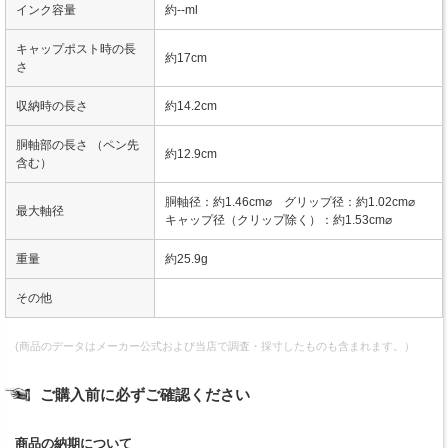
インク容量
約--ml
キャップポスト時の長
約17cm
さ
収納時の長さ
約14.2cm
胴軸部の長さ （ペン先
約12.9cm
含む）
胴軸径：約1.46cm⌀ グリップ径：約1.02cm⌀
最大軸径
キャップ径（クリップ除く）：約1.53cm⌀
重量
約25.9g
その他
(商品のデータはメーカー公式および当店で調査・採寸したものも含まれます。）
ご購入前に必ずご確認ください
商品の納期について