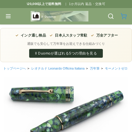
\20,000以上で送料無料
|
1か月以内 返品・交換可
✓
インク通し検品
✓
日本人スタッフ常駐
✓
万全アフター
通販でも安心して万年筆をお迎えできる仕組みづくり
Il Duomoが選ばれる5つの理由を見る
トップページへ
>
レオナルド Leonardo Officina Italiana
>
万年筆
>
モーメントゼロ