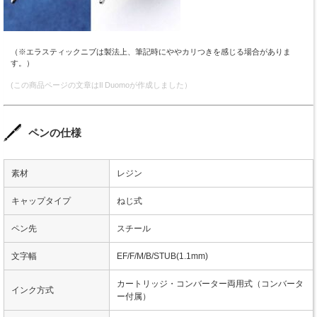
（※エラスティックニブは製法上、筆記時にややカリつきを感じる場合がありま
す。）
(この商品ページの文章はIl Duomoが作成しました）
ペンの仕様
素材
レジン
キャップタイプ
ねじ式
ペン先
スチール
文字幅
EF/F/M/B/STUB(1.1mm)
カートリッジ・コンバーター両用式（コンバータ
インク方式
ー付属）