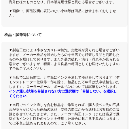
海外仕様のものとなり、日本販売用仕様と異なる場合がございます。
▼画像中、商品説明に表記のない小物等は商品には含まれておりませ
ん。
検品・試筆等について
▼製造工程により小さなカスレや気泡、指紋等が見られる場合がござい
ますが、メーカー検品を通過したものを当店でも精査し良品と判断した
ものをお届けしております。また外装の破れ・潰れ・汚れ等が見られる
場合がございますが、程度により良品の範囲としてお届けいたしますの
で予めご了承ください。
▼当店では出荷前に、万年筆にインクを通して検品をしております（デ
モンストレーター仕様等一部を除く。検品した万年筆は洗浄後梱包いた
します）。ローラーボール、ボールペンについては試筆をいたします。
インク通し/試筆を希望されない方は選択欄で「希望しない」を選択し
てください。
▼当店でのインク通しを含む検品をご希望されずご購入後ペン先の不具
合が明らかになった商品の返品・交換の際にかかる送料はお客様のご負
担とさせていただきます。また、メーカー純正インク（または当店で推
奨するインク）以外のインクを使用した場合に起こる不具合につきまし
ては不良と認められませんので、ご了承ください。