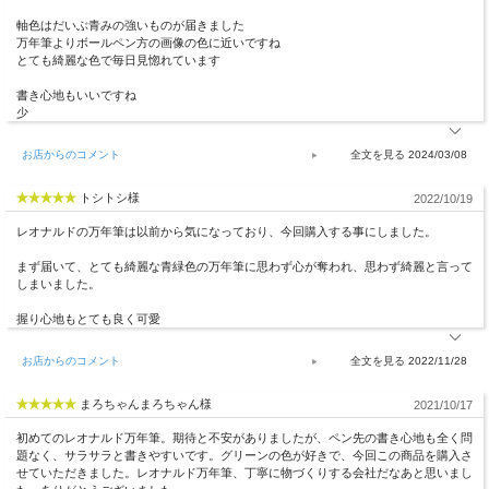
軸色はだいぶ青みの強いものが届きました
万年筆よりボールペン方の画像の色に近いですね
とても綺麗な色で毎日見惚れています
書き心地もいいですね
少
お店からのコメント
2024/03/08
トシトシ様
2022/10/19
レオナルドの万年筆は以前から気になっており、今回購入する事にしました。
まず届いて、とても綺麗な青緑色の万年筆に思わず心が奪われ、思わず綺麗と言って
しまいました。
握り心地もとても良く可愛
お店からのコメント
2022/11/28
まろちゃんまろちゃん様
2021/10/17
初めてのレオナルド万年筆。期待と不安がありましたが、ペン先の書き心地も全く問
題なく、サラサラと書きやすいです。グリーンの色が好きで、今回この商品を購入さ
せていただきました。レオナルド万年筆、丁寧に物づくりする会社だなあと思いまし