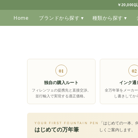
￥20,00
Home
ブランドから探す ▾
種類から探す ▾
01
02
独自の購入ルート
インク通
フィレンツェの提携先と直接交渉。
全万年筆をメーカー
並行輸入で実現する適正価格。
し書きしてか
「はじめての一本、
YOUR FIRST FOUNTAIN PEN
はじめての万年筆
しくご案内します。