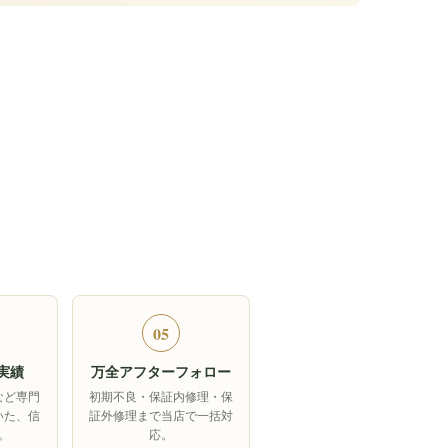
05
実績
万全アフターフォロー
など専門
初期不良・保証内修理・保
いた、信
証外修理まで当店で一括対
。
応。