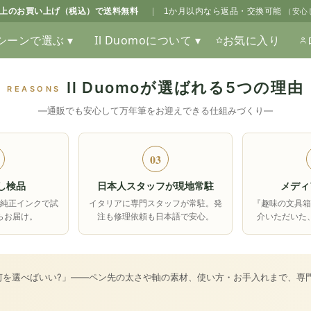
0以上のお買い上げ（税込）で送料無料
|
1か月以内なら返品・交換可能
（安心
シーンで選ぶ ▾
Il Duomoについて ▾
お気に入り
Il Duomoが選ばれる5つの理由
REASONS
―通販でも安心して万年筆をお迎えできる仕組みづくり―
03
し検品
日本人スタッフが現地常駐
メディ
純正インクで試
イタリアに専門スタッフが常駐。発
『趣味の文具
らお届け。
注も修理依頼も日本語で安心。
介いただいた
何を選べばいい?」――ペン先の太さや軸の素材、使い方・お手入れまで、専