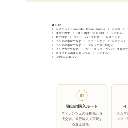
TOP
レオナルド Leonardo Officina Italiana
万年筆
価格で探す
30,000円〜50,000円
レオナルド
色で探す
ブルー・パープル系
レオナルド
ペン先の素材で探す
スチールなど
レオナルド
ペン先の素材で探す
フレックス仕様など
インク方式で探す
カートリッジ・コンバータ両用式
オリジナル画像が見られる
レオナルド
2024年人気ペン
01
独自の購入ルート
イ
フィレンツェの提携先と直
全万年
接交渉。並行輸入で実現す
ンクで
る適正価格。