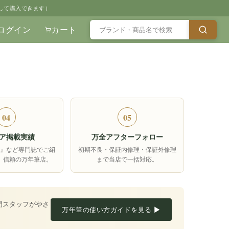
して購入できます）
ログイン
カート
04
05
ア掲載実績
万全アフターフォロー
箱』など専門誌でご紹
初期不良・保証内修理・保証外修理
、信頼の万年筆店。
まで当店で一括対応。
門スタッフがやさ
万年筆の使い方ガイドを見る ▶