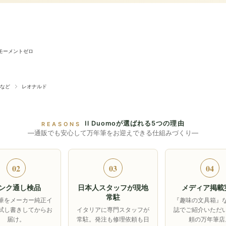
モーメントゼロ
など
レオナルド
Il Duomoが選ばれる5つの理由
REASONS
―通販でも安心して万年筆をお迎えできる仕組みづくり―
02
03
04
ンク通し検品
日本人スタッフが現地
メディア掲載
常駐
筆をメーカー純正イ
『趣味の文具箱』
試し書きしてからお
イタリアに専門スタッフが
誌でご紹介いただ
届け。
常駐。発注も修理依頼も日
頼の万年筆店