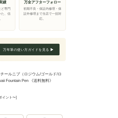
実績
万全アフターフォロー
など専門
初期不良・保証内修理・保
いた、信
証外修理まで当店で一括対
。
応。
万年筆の使い方ガイドを見る ▶
スチールニブ（ロジウム/ゴールド/ロ
ii Fountain Pen 《送料無料》
2ポイント〜]