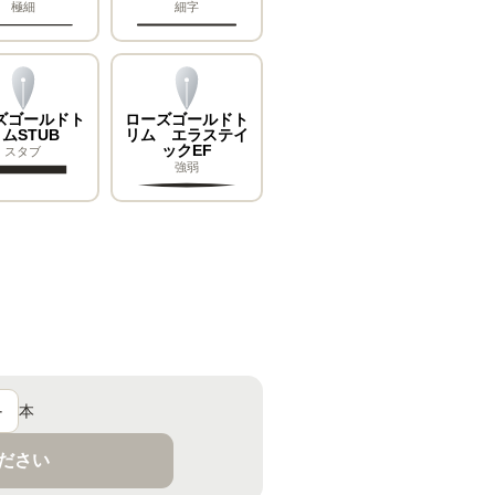
極細
細字
ズゴールドト
ローズゴールドト
ムSTUB
リム エラステイ
ックEF
スタブ
強弱
＋
本
ください