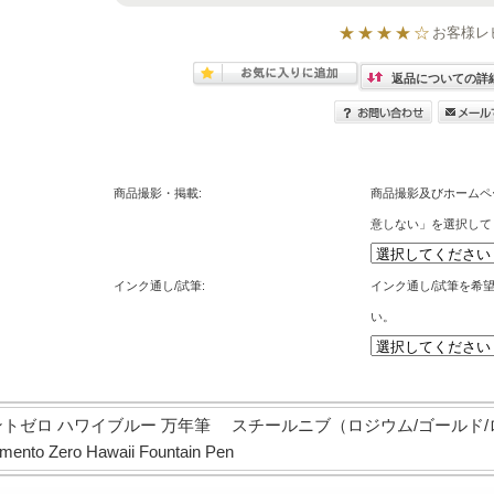
★★★★☆
お客様レ
返品についての詳
商品撮影・掲載:
商品撮影及びホームペ
意しない」を選択して
インク通し/試筆:
インク通し/試筆を希
い。
ントゼロ ハワイブルー 万年筆 スチールニブ（ロジウム/ゴールド
to Zero Hawaii Fountain Pen