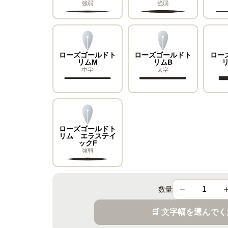
強弱
強弱
ローズゴールドト
ローズゴールドト
ロー
リムM
リムB
リ
中字
太字
ローズゴールドト
リム エラステイ
ックF
強弱
−
数量
🛒 文字幅を選んで