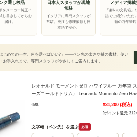
ンク通し検品
日本人スタッフが現地
メディア掲載
常駐
筆をメーカー純正イ
『趣味の文具箱』
試し書きしてからお
イタリアに専門スタッフが
誌でご紹介いただ
届け。
常駐。発注も修理依頼も日
頼の万年筆店
本語で安心。
はじめての一本、何を選べばいい?」――ペン先の太さや軸の素材、使い
・お手入れまで、専門スタッフがやさしくご案内します。
レオナルド モーメントゼロ ハワイブルー 万年筆 
ーズゴールドトリム） Leonardo Momento Zero Hawa
¥31,200
(税込)
価格:
[ポイント還元 31
文字幅（ペン先）を選ぶ
必須