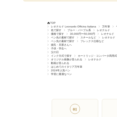
TOP
レオナルド Leonardo Officina Italiana
万年筆
色で探す
ブルー・パープル系
レオナルド
価格で探す
30,000円〜50,000円
レオナルド
ペン先の素材で探す
スチールなど
レオナルド
ペン先の素材で探す
フレックス仕様など
彼氏・旦那さんへ
子供・学生へ
父の日
インク方式で探す
カートリッジ・コンバータ両用式
オリジナル画像が見られる
レオナルド
動画が見られる
はじめてのイタリア万年筆
2024年人気ペン
学習に最適なペン
01