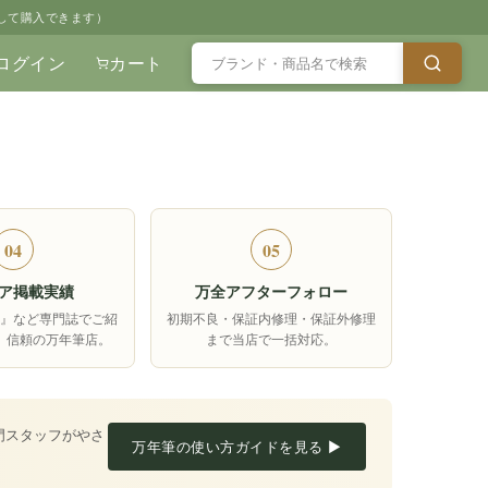
して購入できます）
ログイン
カート
04
05
ア掲載実績
万全アフターフォロー
箱』など専門誌でご紹
初期不良・保証内修理・保証外修理
、信頼の万年筆店。
まで当店で一括対応。
門スタッフがやさ
万年筆の使い方ガイドを見る ▶