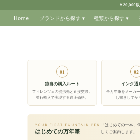
￥20,00
Home
ブランドから探す ▾
種類から探す ▾
01
02
独自の購入ルート
インク通
フィレンツェの提携先と直接交渉。
全万年筆をメーカー
並行輸入で実現する適正価格。
し書きしてか
「はじめての一本、
YOUR FIRST FOUNTAIN PEN
はじめての万年筆
しくご案内します。