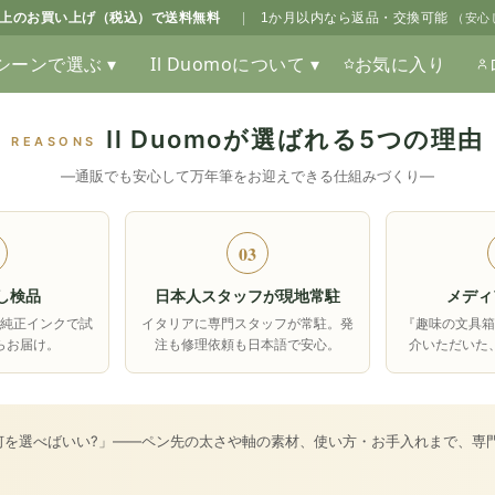
0以上のお買い上げ（税込）で送料無料
|
1か月以内なら返品・交換可能
（安心
シーンで選ぶ ▾
Il Duomoについて ▾
お気に入り
Il Duomoが選ばれる5つの理由
REASONS
―通販でも安心して万年筆をお迎えできる仕組みづくり―
03
し検品
日本人スタッフが現地常駐
メディ
純正インクで試
イタリアに専門スタッフが常駐。発
『趣味の文具
らお届け。
注も修理依頼も日本語で安心。
介いただいた
何を選べばいい?」――ペン先の太さや軸の素材、使い方・お手入れまで、専