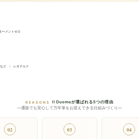
モーメントゼロ
など
レオナルド
Il Duomoが選ばれる5つの理由
REASONS
―通販でも安心して万年筆をお迎えできる仕組みづくり―
02
03
04