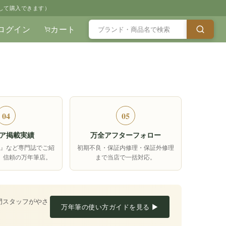
して購入できます）
ログイン
カート
04
05
ア掲載実績
万全アフターフォロー
箱』など専門誌でご紹
初期不良・保証内修理・保証外修理
、信頼の万年筆店。
まで当店で一括対応。
門スタッフがやさ
万年筆の使い方ガイドを見る ▶