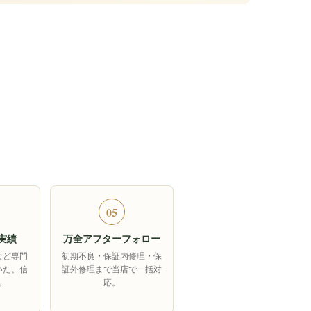
05
実績
万全アフターフォロー
など専門
初期不良・保証内修理・保
いた、信
証外修理まで当店で一括対
。
応。