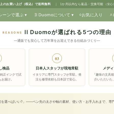
0以上のお買い上げ（税込）で送料無料
|
1か月以内なら返品・交換可能
（安心
シーンで選ぶ ▾
Il Duomoについて ▾
お気に入り
Il Duomoが選ばれる5つの理由
REASONS
―通販でも安心して万年筆をお迎えできる仕組みづくり―
03
し検品
日本人スタッフが現地常駐
メディ
純正インクで試
イタリアに専門スタッフが常駐。発
『趣味の文具
らお届け。
注も修理依頼も日本語で安心。
介いただいた
何を選べばいい?」――ペン先の太さや軸の素材、使い方・お手入れまで、専