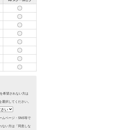
#6 スチールニブ
筆を希望されない方は
を選択してください。
ームページ・SNS等で
れない方は「同意しな