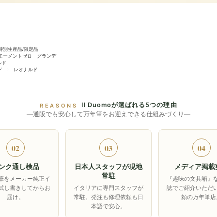
特別生産品/限定品
モーメントゼロ グランデ
ルド
ド
レオナルド
Il Duomoが選ばれる5つの理由
REASONS
―通販でも安心して万年筆をお迎えできる仕組みづくり―
02
03
04
ンク通し検品
日本人スタッフが現地
メディア掲載
常駐
筆をメーカー純正イ
『趣味の文具箱』
試し書きしてからお
イタリアに専門スタッフが
誌でご紹介いただ
届け。
常駐。発注も修理依頼も日
頼の万年筆店
本語で安心。