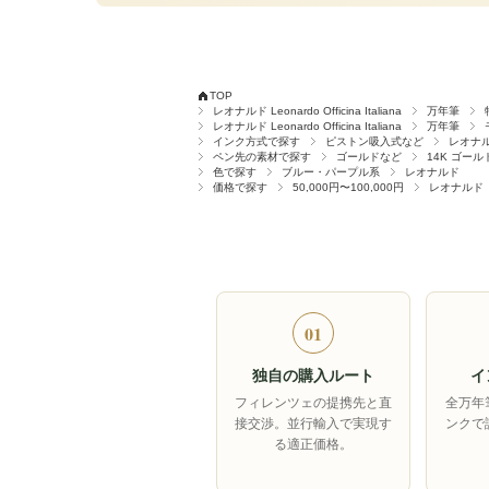
TOP
レオナルド Leonardo Officina Italiana
万年筆
レオナルド Leonardo Officina Italiana
万年筆
インク方式で探す
ピストン吸入式など
レオナ
ペン先の素材で探す
ゴールドなど
14K ゴール
色で探す
ブルー・パープル系
レオナルド
価格で探す
50,000円〜100,000円
レオナルド
01
独自の購入ルート
イ
フィレンツェの提携先と直
全万年
接交渉。並行輸入で実現す
ンクで
る適正価格。