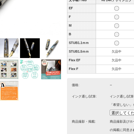
文字幅 / Nib
#8 14Kデザインニブ
EF
F
M
B
STUB1.1ｍｍ
STUB1.5ｍｍ
欠品中
Flex EF
欠品中
Flex F
欠品中
−
価格:
インク通し/試筆:
インク通し/試
「希望しない」
商品撮影・掲載:
商品撮影及びホ
の掲載に同意さ