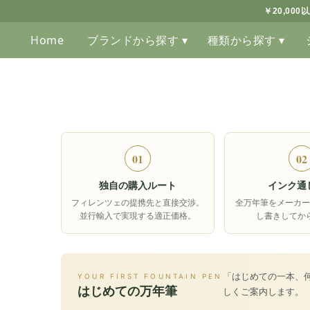
￥20,00
Home
ブランドから探す ▾
種類から探す ▾
01
02
独自の購入ルート
インク通
フィレンツェの提携先と直接交渉。
全万年筆をメーカー
並行輸入で実現する適正価格。
し書きしてか
「はじめての一本、
YOUR FIRST FOUNTAIN PEN
はじめての万年筆
しくご案内します。