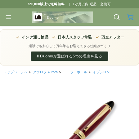
\20,000以上で送料無料
|
1か月以内 返品・交換可
✓
インク通し検品
✓
日本人スタッフ常駐
✓
万全アフター
通販でも安心して万年筆をお迎えできる仕組みづくり
Il Duomoが選ばれる5つの理由を見る
トップページへ
>
アウロラ Aurora
>
ローラーボール
>
イプシロン