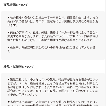
商品表示について
▼軸の模様や色合いは製法上一本一本異なり、個体差が生じます。また
商品写真の色合いは、モニター設定等により実物と多少異なる場合があ
ります。
▼商品のデザイン、仕様、外観、価格はメーカー都合等により予告なく
変更する場合があります。また商品のパッケージデザイン・内容物等は
海外仕様のものとなり、日本販売用仕様と異なる場合がございます。
▼画像中、商品説明に表記のない小物等は商品には含まれておりませ
ん。
検品・試筆等について
▼製造工程により小さなカスレや気泡、指紋等が見られる場合がござい
ますが、メーカー検品を通過したものを当店でも精査し良品と判断した
ものをお届けしております。また外装の破れ・潰れ・汚れ等が見られる
場合がございますが、程度により良品の範囲としてお届けいたしますの
で予めご了承ください。
▼当店では出荷前に、万年筆にインクを通して検品をしております（デ
モンストレーター仕様等一部を除く。検品した万年筆は洗浄後梱包いた