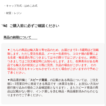
・キャップ方式：はめこみ式
・材質：レジン
ご購入前に必ずご確認ください
商品の納期について
▼こちらの商品は輸入取り寄せ品のため、お届けまで3～5週間ほど頂戴
致します。ただし受注生産品、メーカー生産待ち、コロナ禍の影響によ
る生産・輸送遅れ等につきましてはその限りではございません。納期に
つきましてはご注文確定時にお知らせします。また、在庫表示がある商
品でも輸入元の状況により既に完売、欠品の場合がございます。 その
場合はご注文をキャンセルさせていただく場合がございますので予めご
了承ください。
▼商品選択欄に「
スピード発送
」の記載がある商品については、ご注文
後1～3営業日中に発送できる商品です（休業日を除く。お支払い方法が
銀行振り込みの場合ご入金確認後となります）。またスピード発送の商
品は記載がない限り、インク通しを含む検品・商品撮影済みのものとな
りますのでご了承ください。