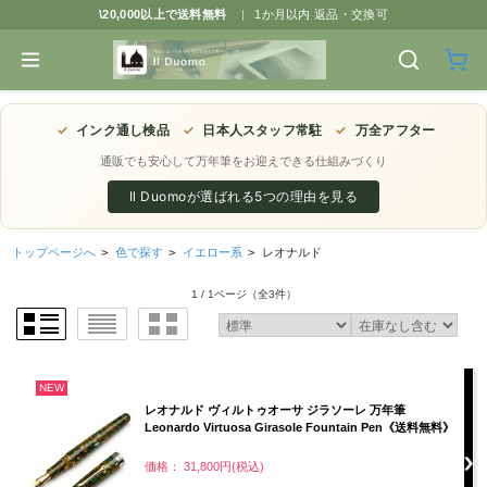
\20,000以上で送料無料
|
1か月以内 返品・交換可
✓
インク通し検品
✓
日本人スタッフ常駐
✓
万全アフター
通販でも安心して万年筆をお迎えできる仕組みづくり
Il Duomoが選ばれる5つの理由を見る
トップページへ
>
色で探す
>
イエロー系
>
レオナルド
1 / 1ページ
（全3件）
NEW
レオナルド ヴィルトゥオーサ ジラソーレ 万年筆
Leonardo Virtuosa Girasole Fountain Pen《送料無料》
価格： 31,800円(税込)