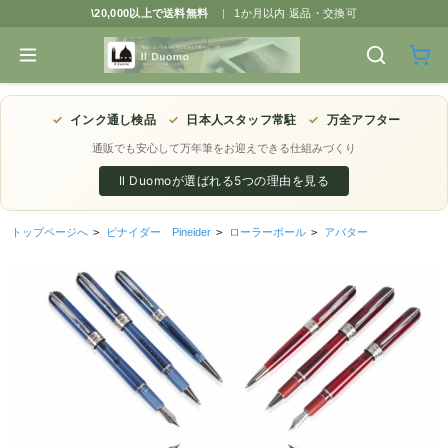
\20,000以上で送料無料
|
1か月以内 返品・交換可
✓
インク通し検品
✓
日本人スタッフ常駐
✓
万全アフター
通販でも安心して万年筆をお迎えできる仕組みづくり
Il Duomoが選ばれる5つの理由を見る
トップページへ
>
ピナイダー Pineider
>
ローラーボール
>
アバター