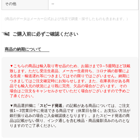
その他
--
(商品のデータはメーカー公式および当店で調査・採寸したものも含まれます。）
ご購入前に必ずご確認ください
商品の納期について
▼こちらの商品は輸入取り寄せ品のため、お届けまで3～5週間ほど頂戴
致します。ただし受注生産品、メーカー生産待ち、コロナ禍の影響によ
る生産・輸送遅れ等につきましてはその限りではございません。納期に
つきましてはご注文確定時にお知らせします。また、在庫表示がある商
品でも輸入元の状況により既に完売、欠品の場合がございます。 その
場合はご注文をキャンセルさせていただく場合がございますので予めご
了承ください。
▼商品選択欄に「
スピード発送
」の記載がある商品については、ご注文
後1～3営業日中に発送できる商品です（休業日を除く。お支払い方法が
銀行振り込みの場合ご入金確認後となります）。またスピード発送の商
品は記載がない限り、インク通しを含む検品・商品撮影済みのものとな
りますのでご了承ください。