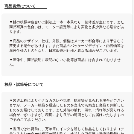
商品表示について
▼軸の模様や色合いは製法上一本一本異なり、個体差が生じます。また
商品写真の色合いは、モニター設定等により実物と多少異なる場合があ
ります。
▼商品のデザイン、仕様、外観、価格はメーカー都合等により予告なく
変更する場合があります。また商品のパッケージデザイン・内容物等は
海外仕様のものとなり、日本販売用仕様と異なる場合がございます。
▼画像中、商品説明に表記のない小物等は商品には含まれておりませ
ん。
検品・試筆等について
▼製造工程により小さなカスレや気泡、指紋等が見られる場合がござい
ますが、メーカー検品を通過したものを当店でも精査し良品と判断した
ものをお届けしております。また外装の破れ・潰れ・汚れ等が見られる
場合がございますが、程度により良品の範囲としてお届けいたしますの
で予めご了承ください。
▼当店では出荷前に、万年筆にインクを通して検品をしております（デ
モンストレーター仕様等一部を除く。検品した万年筆は洗浄後梱包いた