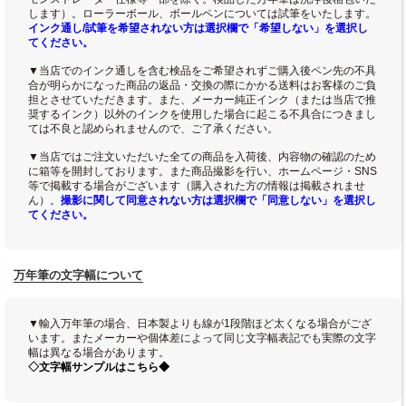
します）。ローラーボール、ボールペンについては試筆をいたします。
インク通し/試筆を希望されない方は選択欄で「希望しない」を選択し
てください。
▼当店でのインク通しを含む検品をご希望されずご購入後ペン先の不具
合が明らかになった商品の返品・交換の際にかかる送料はお客様のご負
担とさせていただきます。また、メーカー純正インク（または当店で推
奨するインク）以外のインクを使用した場合に起こる不具合につきまし
ては不良と認められませんので、ご了承ください。
▼当店ではご注文いただいた全ての商品を入荷後、内容物の確認のため
に箱等を開封しております。また商品撮影を行い、ホームページ・SNS
等で掲載する場合がございます（購入された方の情報は掲載されませ
ん）。
撮影に関して同意されない方は選択欄で「同意しない」を選択し
てください。
万年筆の文字幅について
▼輸入万年筆の場合、日本製よりも線が1段階ほど太くなる場合がござ
います。またメーカーや個体差によって同じ文字幅表記でも実際の文字
幅は異なる場合があります。
◇文字幅サンプルはこちら◆