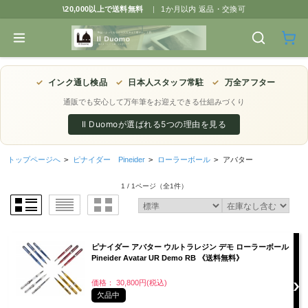
\20,000以上で送料無料
|
1か月以内 返品・交換可
✓
インク通し検品
✓
日本人スタッフ常駐
✓
万全アフター
通販でも安心して万年筆をお迎えできる仕組みづくり
Il Duomoが選ばれる5つの理由を見る
トップページへ
>
ピナイダー Pineider
>
ローラーボール
>
アバター
1 / 1ページ
（全1件）
ピナイダー アバター ウルトラレジン デモ ローラーボール
Pineider Avatar UR Demo RB 《送料無料》
価格： 30,800円(税込)
欠品中