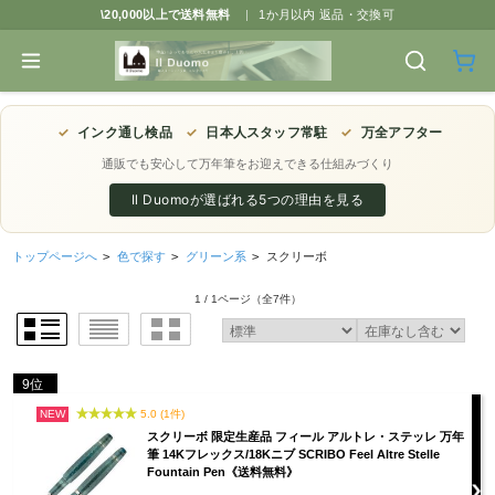
\20,000以上で送料無料
|
1か月以内 返品・交換可
✓
インク通し検品
✓
日本人スタッフ常駐
✓
万全アフター
通販でも安心して万年筆をお迎えできる仕組みづくり
Il Duomoが選ばれる5つの理由を見る
トップページへ
>
色で探す
>
グリーン系
>
スクリーボ
1 / 1ページ
（全7件）
9位
NEW
5.0 (1件)
スクリーボ 限定生産品 フィール アルトレ・ステッレ 万年
筆 14Kフレックス/18Kニブ SCRIBO Feel Altre Stelle
Fountain Pen《送料無料》