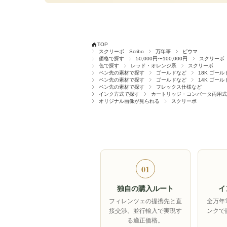
TOP
スクリーボ Scribo
万年筆
ピウマ
価格で探す
50,000円〜100,000円
スクリーボ
色で探す
レッド・オレンジ系
スクリーボ
ペン先の素材で探す
ゴールドなど
18K ゴール
ペン先の素材で探す
ゴールドなど
14K ゴール
ペン先の素材で探す
フレックス仕様など
インク方式で探す
カートリッジ・コンバータ両用式
オリジナル画像が見られる
スクリーボ
01
独自の購入ルート
イ
フィレンツェの提携先と直
全万年
接交渉。並行輸入で実現す
ンクで
る適正価格。