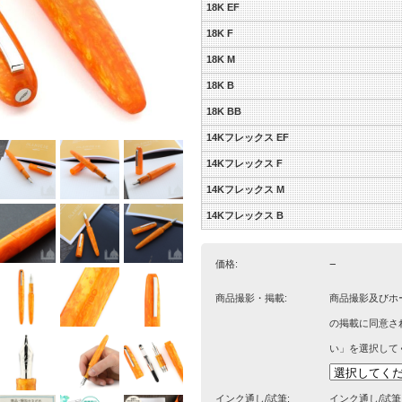
18K EF
18K F
18K M
18K B
18K BB
14Kフレックス EF
14Kフレックス F
14Kフレックス M
14Kフレックス B
−
価格:
商品撮影・掲載:
商品撮影及びホ
の掲載に同意さ
い」を選択して
インク通し/試筆:
インク通し/試