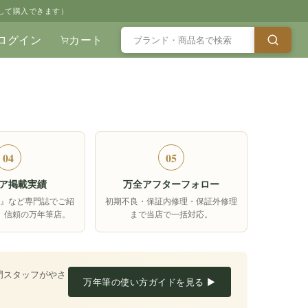
して購入できます）
ログイン
カート
04
05
ア掲載実績
万全アフターフォロー
箱』など専門誌でご紹
初期不良・保証内修理・保証外修理
、信頼の万年筆店。
まで当店で一括対応。
門スタッフがやさ
万年筆の使い方ガイドを見る ▶