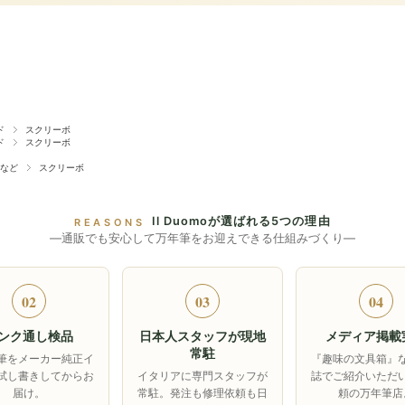
ド
スクリーボ
ド
スクリーボ
など
スクリーボ
Il Duomoが選ばれる5つの理由
REASONS
―通販でも安心して万年筆をお迎えできる仕組みづくり―
02
03
04
ンク通し検品
日本人スタッフが現地
メディア掲載
常駐
筆をメーカー純正イ
『趣味の文具箱』
試し書きしてからお
イタリアに専門スタッフが
誌でご紹介いただ
届け。
常駐。発注も修理依頼も日
頼の万年筆店