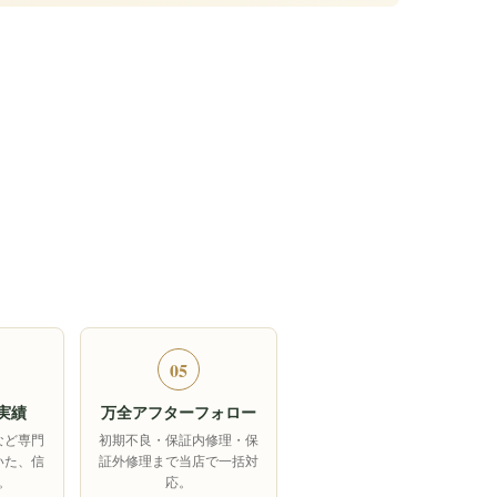
05
実績
万全アフターフォロー
など専門
初期不良・保証内修理・保
いた、信
証外修理まで当店で一括対
。
応。