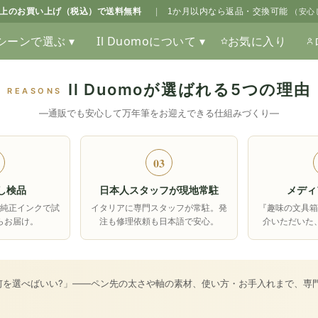
0以上のお買い上げ（税込）で送料無料
|
1か月以内なら返品・交換可能
（安心
シーンで選ぶ ▾
Il Duomoについて ▾
お気に入り
Il Duomoが選ばれる5つの理由
REASONS
―通販でも安心して万年筆をお迎えできる仕組みづくり―
03
し検品
日本人スタッフが現地常駐
メディ
純正インクで試
イタリアに専門スタッフが常駐。発
『趣味の文具
らお届け。
注も修理依頼も日本語で安心。
介いただいた
何を選べばいい?」――ペン先の太さや軸の素材、使い方・お手入れまで、専