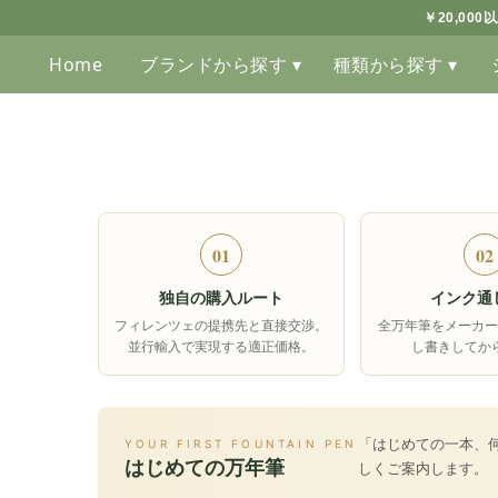
￥20,00
Home
ブランドから探す ▾
種類から探す ▾
01
02
独自の購入ルート
インク通
フィレンツェの提携先と直接交渉。
全万年筆をメーカー
並行輸入で実現する適正価格。
し書きしてか
「はじめての一本、
YOUR FIRST FOUNTAIN PEN
はじめての万年筆
しくご案内します。