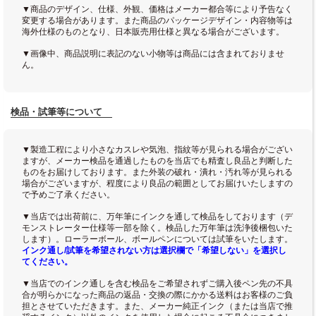
▼商品のデザイン、仕様、外観、価格はメーカー都合等により予告なく
変更する場合があります。また商品のパッケージデザイン・内容物等は
海外仕様のものとなり、日本販売用仕様と異なる場合がございます。
▼画像中、商品説明に表記のない小物等は商品には含まれておりませ
ん。
検品・試筆等について
▼製造工程により小さなカスレや気泡、指紋等が見られる場合がござい
ますが、メーカー検品を通過したものを当店でも精査し良品と判断した
ものをお届けしております。また外装の破れ・潰れ・汚れ等が見られる
場合がございますが、程度により良品の範囲としてお届けいたしますの
で予めご了承ください。
▼当店では出荷前に、万年筆にインクを通して検品をしております（デ
モンストレーター仕様等一部を除く。検品した万年筆は洗浄後梱包いた
します）。ローラーボール、ボールペンについては試筆をいたします。
インク通し/試筆を希望されない方は選択欄で「希望しない」を選択し
てください。
▼当店でのインク通しを含む検品をご希望されずご購入後ペン先の不具
合が明らかになった商品の返品・交換の際にかかる送料はお客様のご負
担とさせていただきます。また、メーカー純正インク（または当店で推