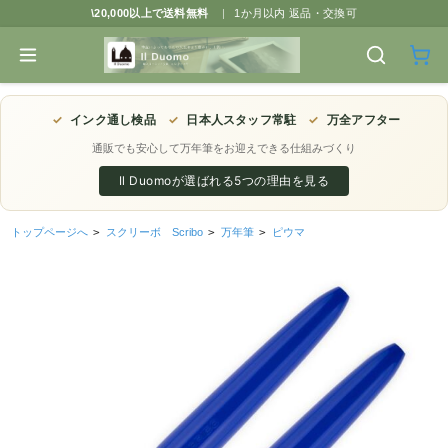
\20,000以上で送料無料
|
1か月以内 返品・交換可
✓
インク通し検品
✓
日本人スタッフ常駐
✓
万全アフター
通販でも安心して万年筆をお迎えできる仕組みづくり
Il Duomoが選ばれる5つの理由を見る
トップページへ
>
スクリーボ Scribo
>
万年筆
>
ピウマ