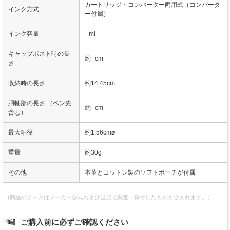
カートリッジ・コンバーター両用式（コンバータ
インク方式
ー付属）
インク容量
--ml
キャップポスト時の長
約--cm
さ
収納時の長さ
約14.45cm
胴軸部の長さ （ペン先
約--cm
含む）
最大軸径
約1.56cm⌀
重量
約30g
その他
本革とコットン製のソフトポーチが付属
(商品のデータはメーカー公式および当店で調査・採寸したものも含まれます。）
ご購入前に必ずご確認ください