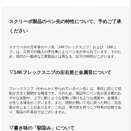
スクリーボ製品のペン先の特性について、予めご了承
ください
スクリーボの万年筆のペン先「14Kフレックスニブ」および「18Kニ
ブ」は、工房での職人の手仕事によりペン先が作られています。そのた
め、現代の一般的な工業製品とは異なる、以下の特性がございます。
▽14Kフレックスニブの左右差と金属音について
フレックスニブ（やわらかく作られているペン先）は、筆圧に応じて切
割が大きく開閉する構造です。そのため、筆記中にペン先が戻る際のわ
ずかな反動や、上下に動くような挙動（弾けるような感覚や、金属音）
が生じる場合がございます。また、切割が開いて元に戻った時に、左右
差が生じることがあります。これは、弾力性を持つニブ特有の仕様であ
り、製品の不具合ではございません。
▽書き味の「馴染み」について