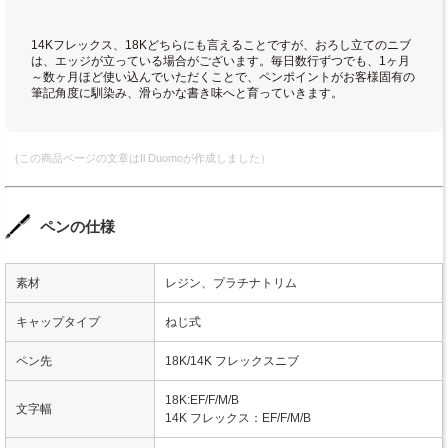
14Kフレックス、18Kどちらにも言えることですが、おろし立てのニブ
は、エッジが立っている場合がございます。毎日数行ずつでも、1ヶ月
～数ヶ月ほど使い込んでいただくことで、ペンポイントがお客様固有の
筆記角度に馴染み、滑らかな書き味へと育っていきます。
(この商品ページの文章はIl Duomoが作成しました）
ペンの仕様
素材
レジン、プラチナトリム
キャップタイプ
ねじ式
ペン先
18K/14K フレックスニブ
18K:EF/F/M/B
文字幅
14K フレックス：EF/F/M/B