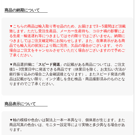
商品の納期について
▼こちらの商品は輸入取り寄せ品のため、お届けまで3～5週間ほど頂戴
致します。ただし受注生産品、メーカー生産待ち、コロナ禍の影響によ
る生産・輸送遅れ等につきましてはその限りではございません。納期に
つきましてはご注文確定時にお知らせします。また、在庫表示がある商
品でも輸入元の状況により既に完売、欠品の場合がございます。 その
場合はご注文をキャンセルさせていただく場合がございますので予めご
了承ください。
▼商品選択欄に「
スピード発送
」の記載がある商品については、ご注文
後1～3営業日中に発送できる商品です（休業日を除く。お支払い方法が
銀行振り込みの場合ご入金確認後となります）。またスピード発送の商
品は記載がない限り、インク通しを含む検品・商品撮影済みのものとな
りますのでご了承ください。
商品表示について
▼軸の模様や色合いは製法上一本一本異なり、個体差が生じます。また
商品写真の色合いは、モニター設定等により実物と多少異なる場合があ
ります。