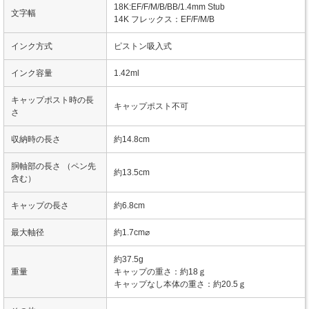
18K:EF/F/M/B/BB/1.4mm Stub
文字幅
14K フレックス：EF/F/M/B
インク方式
ピストン吸入式
インク容量
1.42ml
キャップポスト時の長
キャップポスト不可
さ
収納時の長さ
約14.8cm
胴軸部の長さ （ペン先
約13.5cm
含む）
キャップの長さ
約6.8cm
最大軸径
約1.7cm⌀
約37.5g
重量
キャップの重さ：約18ｇ
キャップなし本体の重さ：約20.5ｇ