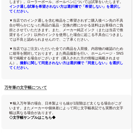
します）。ローラーボール、ボールペンについては試筆をいたします。
インク通し/試筆を希望されない方は選択欄で「希望しない」を選択し
てください。
▼当店でのインク通しを含む検品をご希望されずご購入後ペン先の不具
合が明らかになった商品の返品・交換の際にかかる送料はお客様のご負
担とさせていただきます。また、メーカー純正インク（または当店で推
奨するインク）以外のインクを使用した場合に起こる不具合につきまし
ては不良と認められませんので、ご了承ください。
▼当店ではご注文いただいた全ての商品を入荷後、内容物の確認のため
に箱等を開封しております。また商品撮影を行い、ホームページ・SNS
等で掲載する場合がございます（購入された方の情報は掲載されませ
ん）。
撮影に関して同意されない方は選択欄で「同意しない」を選択し
てください。
万年筆の文字幅について
▼輸入万年筆の場合、日本製よりも線が1段階ほど太くなる場合がござ
います。またメーカーや個体差によって同じ文字幅表記でも実際の文字
幅は異なる場合があります。
◇文字幅サンプルはこちら◆