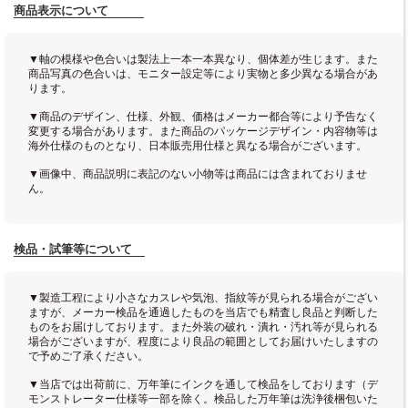
商品表示について
▼軸の模様や色合いは製法上一本一本異なり、個体差が生じます。また
商品写真の色合いは、モニター設定等により実物と多少異なる場合があ
ります。
▼商品のデザイン、仕様、外観、価格はメーカー都合等により予告なく
変更する場合があります。また商品のパッケージデザイン・内容物等は
海外仕様のものとなり、日本販売用仕様と異なる場合がございます。
▼画像中、商品説明に表記のない小物等は商品には含まれておりませ
ん。
検品・試筆等について
▼製造工程により小さなカスレや気泡、指紋等が見られる場合がござい
ますが、メーカー検品を通過したものを当店でも精査し良品と判断した
ものをお届けしております。また外装の破れ・潰れ・汚れ等が見られる
場合がございますが、程度により良品の範囲としてお届けいたしますの
で予めご了承ください。
▼当店では出荷前に、万年筆にインクを通して検品をしております（デ
モンストレーター仕様等一部を除く。検品した万年筆は洗浄後梱包いた