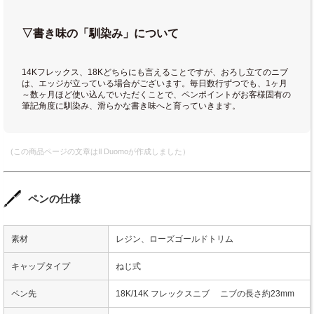
▽書き味の「馴染み」について
14Kフレックス、18Kどちらにも言えることですが、おろし立てのニブ
は、エッジが立っている場合がございます。毎日数行ずつでも、1ヶ月
～数ヶ月ほど使い込んでいただくことで、ペンポイントがお客様固有の
筆記角度に馴染み、滑らかな書き味へと育っていきます。
(この商品ページの文章はIl Duomoが作成しました）
ペンの仕様
素材
レジン、ローズゴールドトリム
キャップタイプ
ねじ式
ペン先
18K/14K フレックスニブ ニブの長さ約23mm