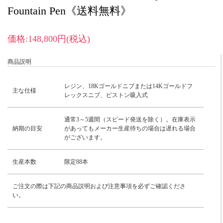
Fountain Pen《送料無料》
価格:148,800円(税込)
商品説明
レジン、18Kゴールドニブまたは14Kゴールドフ
主な仕様
レックスニブ、ピストン吸入式
通常3～5週間（スピード発送を除く）。在庫表示
納期の目安
があってもメーカー生産待ちの場合は遅れる場合
がございます。
生産本数
限定88本
ご注文の際は下記の商品説明および注意事項を必ずご確認くださ
い。