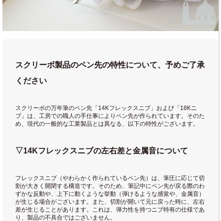
スクリーボ製品のペン先の特性について、予めご了承
ください
スクリーボの万年筆のペン先「14Kフレックスニブ」および「18Kニ
ブ」は、工房での職人の手仕事によりペン先が作られています。そのた
め、現代の一般的な工業製品とは異なる、以下の特性がございます。
▽14Kフレックスニブの左右差と金属音について
フレックスニブ（やわらかく作られているペン先）は、筆圧に応じて切
割が大きく開閉する構造です。そのため、筆記中にペン先が戻る際のわ
ずかな反動や、上下に動くような挙動（弾けるような感覚や、金属音）
が生じる場合がございます。また、切割が開いて元に戻った時に、左右
差が生じることがあります。これは、弾力性を持つニブ特有の仕様であ
り、製品の不具合ではございません。