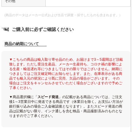
その他
(商品のデータはメーカー公式および当店で調査・採寸したものも含まれます。）
ご購入前に必ずご確認ください
商品の納期について
▼こちらの商品は輸入取り寄せ品のため、お届けまで3～5週間ほど頂戴
致します。ただし受注生産品、メーカー生産待ち、コロナ禍の影響によ
る生産・輸送遅れ等につきましてはその限りではございません。納期に
つきましてはご注文確定時にお知らせします。また、在庫表示がある商
品でも輸入元の状況により既に完売、欠品の場合がございます。 その
場合はご注文をキャンセルさせていただく場合がございますので予めご
了承ください。
▼商品選択欄に「
スピード発送
」の記載がある商品については、ご注文
後1～3営業日中に発送できる商品です（休業日を除く。お支払い方法が
銀行振り込みの場合ご入金確認後となります）。またスピード発送の商
品は記載がない限り、インク通しを含む検品・商品撮影済みのものとな
りますのでご了承ください。