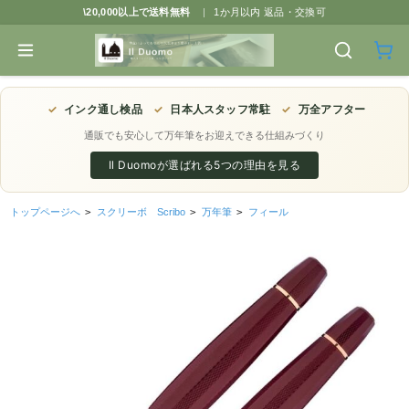
\20,000以上で送料無料
|
1か月以内 返品・交換可
✓
インク通し検品
✓
日本人スタッフ常駐
✓
万全アフター
通販でも安心して万年筆をお迎えできる仕組みづくり
Il Duomoが選ばれる5つの理由を見る
トップページへ
>
スクリーボ Scribo
>
万年筆
>
フィール