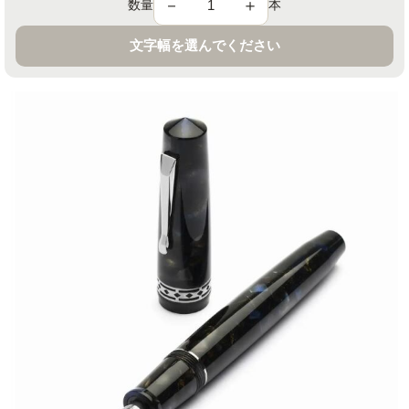
－
＋
数量
本
文字幅を選んでください