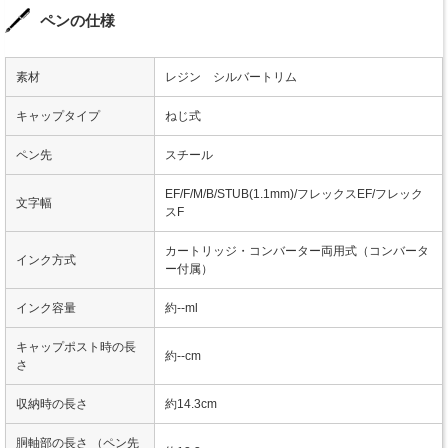
ペンの仕様
素材
レジン シルバートリム
キャップタイプ
ねじ式
ペン先
スチール
EF/F/M/B/STUB(1.1mm)/フレックスEF/フレック
文字幅
スF
カートリッジ・コンバーター両用式（コンバータ
インク方式
ー付属）
インク容量
約--ml
キャップポスト時の長
約--cm
さ
収納時の長さ
約14.3cm
胴軸部の長さ （ペン先