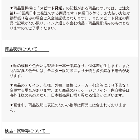
▼商品選択欄に「
スピード発送
」の記載がある商品については、ご注文
後1～3営業日中に発送できる商品です（休業日を除く。お支払い方法が
銀行振り込みの場合ご入金確認後となります）。またスピード発送の商
品は記載がない限り、インク通しを含む検品・商品撮影済みのものとな
りますのでご了承ください。
商品表示について
▼軸の模様や色合いは製法上一本一本異なり、個体差が生じます。また
商品写真の色合いは、モニター設定等により実物と多少異なる場合があ
ります。
▼商品のデザイン、仕様、外観、価格はメーカー都合等により予告なく
変更する場合があります。また商品のパッケージデザイン・内容物等は
海外仕様のものとなり、日本販売用仕様と異なる場合がございます。
▼画像中、商品説明に表記のない小物等は商品には含まれておりませ
ん。
検品・試筆等について