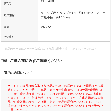
約12.3cm
含む）
キャップ径(クリップ含む)：約1.68cm⌀ グリッ
最大軸径
プ最小径：約1.16cm⌀
重量
約27.5g
その他
(商品のデータはメーカー公式および当店で調査・採寸したものも含まれます。）
ご購入前に必ずご確認ください
商品の納期について
▼こちらの商品は輸入取り寄せ品のため、お届けまで3～5週間ほど頂戴
致します。ただし受注生産品、メーカー生産待ち、コロナ禍の影響によ
る生産・輸送遅れ等につきましてはその限りではございません。納期に
つきましてはご注文確定時にお知らせします。また、在庫表示がある商
品でも輸入元の状況により既に完売、欠品の場合がございます。 その
場合はご注文をキャンセルさせていただく場合がございますので予めご
了承ください。