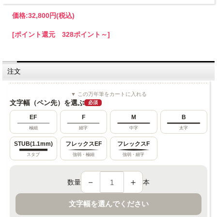
価格:
32,800円
(税込)
[ポイント還元 328ポイント～]
注文
▼ この万年筆をカートに入れる
文字幅（ペン先）を選ぶ
必須
EF
F
M
B
極細
細字
中字
太字
STUB(1.1mm)
フレックスEF
フレックスF
スタブ
強弱・極細
強弱・細字
－
＋
数量
本
文字幅を選んでください