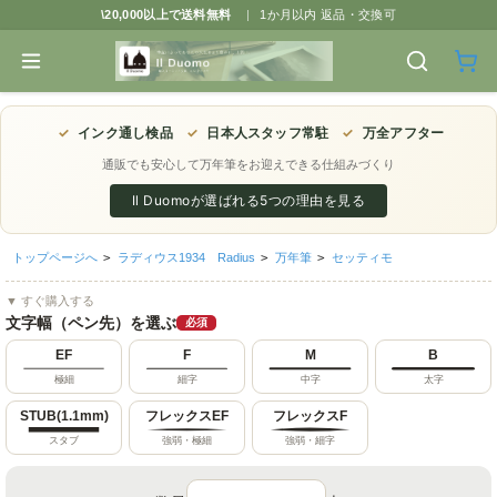
\20,000以上で送料無料
|
1か月以内 返品・交換可
✓
インク通し検品
✓
日本人スタッフ常駐
✓
万全アフター
通販でも安心して万年筆をお迎えできる仕組みづくり
Il Duomoが選ばれる5つの理由を見る
トップページへ
>
ラディウス1934 Radius
>
万年筆
>
セッティモ
▼ すぐ購入する
文字幅（ペン先）を選ぶ
必須
EF
F
M
B
極細
細字
中字
太字
STUB(1.1mm)
フレックスEF
フレックスF
スタブ
強弱・極細
強弱・細字