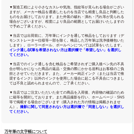
▼製造工程により小さなカスレや気泡、指紋等が見られる場合がござい
ますが、メーカー検品を通過したものを当店でも精査し良品と判断した
ものをお届けしております。また外装の破れ・潰れ・汚れ等が見られる
場合がございますが、程度により良品の範囲としてお届けいたしますの
で予めご了承ください。
▼当店では出荷前に、万年筆にインクを通して検品をしております（デ
モンストレーター仕様等一部を除く。検品した万年筆は洗浄後梱包いた
します）。ローラーボール、ボールペンについては試筆をいたします。
インク通し/試筆を希望されない方は選択欄で「希望しない」を選択し
てください。
▼当店でのインク通しを含む検品をご希望されずご購入後ペン先の不具
合が明らかになった商品の返品・交換の際にかかる送料はお客様のご負
担とさせていただきます。また、メーカー純正インク（または当店で推
奨するインク）以外のインクを使用した場合に起こる不具合につきまし
ては不良と認められませんので、ご了承ください。
▼当店ではご注文いただいた全ての商品を入荷後、内容物の確認のため
に箱等を開封しております。また商品撮影を行い、ホームページ・SNS
等で掲載する場合がございます（購入された方の情報は掲載されませ
ん）。
撮影に関して同意されない方は選択欄で「同意しない」を選択し
てください。
万年筆の文字幅について