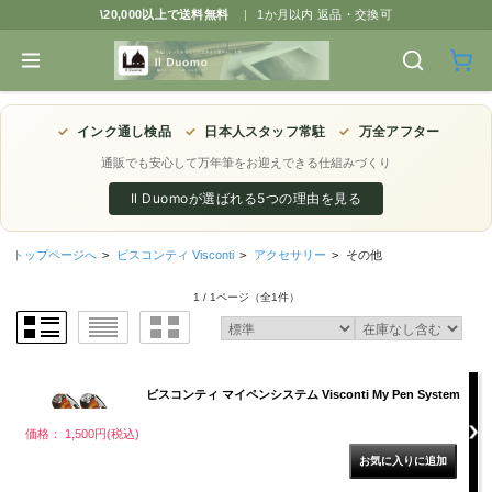
\20,000以上で送料無料
|
1か月以内 返品・交換可
✓
インク通し検品
✓
日本人スタッフ常駐
✓
万全アフター
通販でも安心して万年筆をお迎えできる仕組みづくり
Il Duomoが選ばれる5つの理由を見る
トップページへ
>
ビスコンティ Visconti
>
アクセサリー
>
その他
1 / 1ページ
（全1件）
ビスコンティ マイペンシステム Visconti My Pen System
価格： 1,500円(税込)