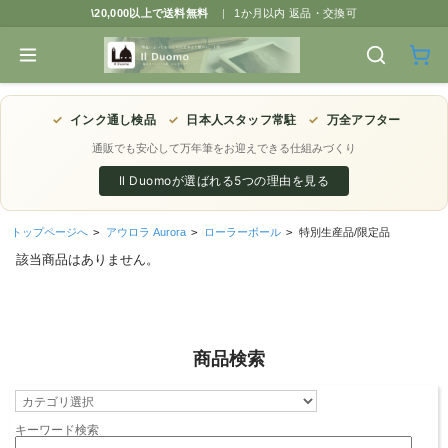
\20,000以上で送料無料
|
1か月以内 返品・交換可
✓
インク通し検品
✓
日本人スタッフ常駐
✓
万全アフター
通販でも安心して万年筆をお迎えできる仕組みづくり
Il Duomoが選ばれる5つの理由を見る
トップページへ
>
アウロラ Aurora
>
ローラーボール
>
特別生産品/限定品
該当商品はありません。
商品検索
キーワード検索