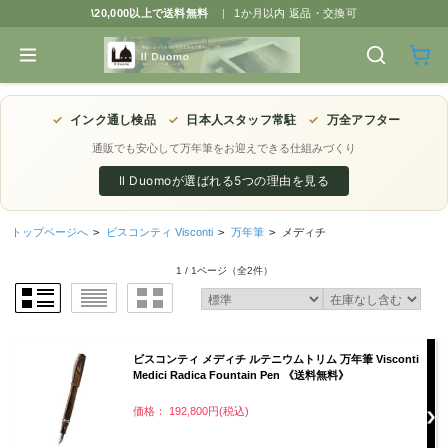
\20,000以上で送料無料
|
1か月以内 返品・交換可
✓
インク通し検品
✓
日本人スタッフ常駐
✓
万全アフター
通販でも安心して万年筆をお迎えできる仕組みづくり
Il Duomoが選ばれる5つの理由を見る
トップページへ
>
ビスコンティ Visconti
>
万年筆
>
メディチ
1 / 1ページ
（全2件）
ビスコンティ メディチ ルテニウムトリム 万年筆 Visconti
Medici Radica Fountain Pen 《送料無料》
価格： 192,800円(税込)