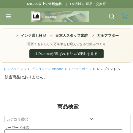
\20,000以上で送料無料
|
1か月以内 返品・交換可
✓
インク通し検品
✓
日本人スタッフ常駐
✓
万全アフター
通販でも安心して万年筆をお迎えできる仕組みづくり
Il Duomoが選ばれる5つの理由を見る
トップページへ
>
ビスコンティ Visconti
>
ローラーボール
>
レンブラント-S
該当商品はありません。
商品検索
キーワード検索